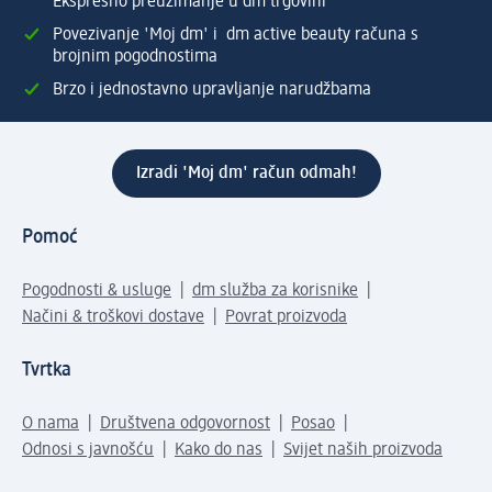
Ekspresno preuzimanje u dm trgovini
Povezivanje 'Moj dm' i dm active beauty računa s
brojnim pogodnostima
Brzo i jednostavno upravljanje narudžbama
Izradi 'Moj dm' račun odmah!
Pomoć
Pogodnosti & usluge
dm služba za korisnike
Načini & troškovi dostave
Povrat proizvoda
Tvrtka
O nama
Društvena odgovornost
Posao
Odnosi s javnošću
Kako do nas
Svijet naših proizvoda