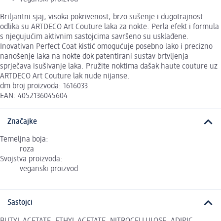
Briljantni sjaj, visoka pokrivenost, brzo sušenje i dugotrajnost
odlika su ARTDECO Art Couture laka za nokte. Perla efekt i formula
s njegujućim aktivnim sastojcima savršeno su usklađene.
Inovativan Perfect Coat kistić omogućuje posebno lako i precizno
nanošenje laka na nokte dok patentirani sustav brtvljenja
sprječava isušivanje laka. Pružite noktima dašak haute couture uz
ARTDECO Art Couture lak nude nijanse.
dm broj proizvoda: 1616033
EAN: 4052136045604
Značajke
Temeljna boja:
roza
Svojstva proizvoda:
veganski proizvod
Sastojci
BUTYL ACETATE, ETHYL ACETATE, NITROCELLULOSE, ADIPIC