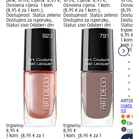
pink, 10 ml; Cijena: 8,95 €;
10 ml; Cijena: 8,95 €;
10 ml; Ci
Osnovna cijena: 1 kom.
Osnovna cijena: 1 kom.
Osnovna 
(8,95 € za 1 kom.);
(8,95 € za 1 kom.);
(8,95 € z
Dostupnost: Status zeleno
Dostupnost: Status zeleno
Dostupno
Dostupno za isporuku,
Dostupno za isporuku,
Dostupno
Status sivo Odaberi dm
Status sivo Odaberi dm
Status s
trgovinu
8,95 €
1 kom. (8
kom.)
Cij
02.05.20
+2
ARTDEC
nokte – 
ml
Dostu
trgovinu
trgovinu
8,95 €
8,95 €
Odabe
1 kom. (8,95 € za 1
1 kom. (8,95 € za 1