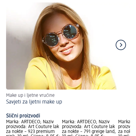
Make up i ljetne vrućine
Up
Savjeti za ljetni make up
Lj
Slični proizvodi
Marka: ARTDECO; Naziv
Marka: ARTDECO; Naziv
Marka: 
proizvoda: Art Couture lak
proizvoda: Art Couture lak
proizvod
za nokte – 923 premium
za nokte – 791 greige land,
za nokte