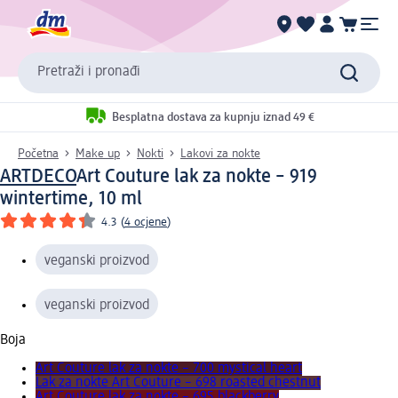
Pretraži i pronađi
Besplatna dostava za kupnju iznad 49 €
Početna
Make up
Nokti
Lakovi za nokte
ARTDECO
Art Couture lak za nokte – 919
wintertime, 10 ml
4.3
(
4 ocjene
)
veganski proizvod
veganski proizvod
Boja
Art Couture lak za nokte – 700 mystical heart
Lak za nokte Art Couture – 698 roasted chestnut
Art Couture lak za nokte – 695 blackberry