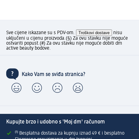
Sve cijene iskazane su s PDV-om.
Troškovi dostave
nisu
uključeni u cijenu proizvoda.
(§) Za ovu stavku nije moguće
ostvariti popust.
(#) Za ovu stavku nije moguće dobiti dm
active beauty bodove.
Kako Vam se sviđa stranica?
Kupujte brzo i udobno s 'Moj dm' računom
⁽¹⁾ Besplatna dostava za kupnju iznad 49 € i besplatno