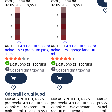
kom.)
Cijena na
kom.)
Cijena na
02.05.2025.: 8,95 €
02.05.2025.: 8,95 €
+25
+25
ARTDECO
Art Couture lak za
ARTDECO
Art Couture lak za
nokte – 923 premium pink,
nokte – 791 greige land, 10
10 ml
ml
(4)
(11)
Dostupno za isporuku
Dostupno za isporuku
Odaberi dm trgovinu
Odaberi dm trgovinu
Odabrali i drugi kupci
Marka: ARTDECO; Naziv
Marka: ARTDECO; Naziv
Marka: 
proizvoda: Art Couture lak
proizvoda: Art Couture lak
proizvod
za nokte – 923 premium
za nokte – 942 venetian
za nokte 
pink, 10 ml; Cijena: 8,95 €;
red, 10 ml; Cijena: 8,95 €;
10 ml; Ci