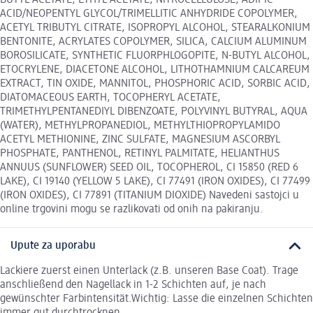
ACID/NEOPENTYL GLYCOL/TRIMELLITIC ANHYDRIDE COPOLYMER,
ACETYL TRIBUTYL CITRATE, ISOPROPYL ALCOHOL, STEARALKONIUM
BENTONITE, ACRYLATES COPOLYMER, SILICA, CALCIUM ALUMINUM
BOROSILICATE, SYNTHETIC FLUORPHLOGOPITE, N-BUTYL ALCOHOL,
ETOCRYLENE, DIACETONE ALCOHOL, LITHOTHAMNIUM CALCAREUM
EXTRACT, TIN OXIDE, MANNITOL, PHOSPHORIC ACID, SORBIC ACID,
DIATOMACEOUS EARTH, TOCOPHERYL ACETATE,
TRIMETHYLPENTANEDIYL DIBENZOATE, POLYVINYL BUTYRAL, AQUA
(WATER), METHYLPROPANEDIOL, METHYLTHIOPROPYLAMIDO
ACETYL METHIONINE, ZINC SULFATE, MAGNESIUM ASCORBYL
PHOSPHATE, PANTHENOL, RETINYL PALMITATE, HELIANTHUS
ANNUUS (SUNFLOWER) SEED OIL, TOCOPHEROL, CI 15850 (RED 6
LAKE), CI 19140 (YELLOW 5 LAKE), CI 77491 (IRON OXIDES), CI 77499
(IRON OXIDES), CI 77891 (TITANIUM DIOXIDE) Navedeni sastojci u
online trgovini mogu se razlikovati od onih na pakiranju.
Upute za uporabu
Lackiere zuerst einen Unterlack (z.B. unseren Base Coat). Trage
anschließend den Nagellack in 1-2 Schichten auf, je nach
gewünschter Farbintensität.Wichtig: Lasse die einzelnen Schichten