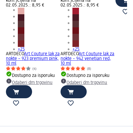
kom.)
Cijena na
kom.)
Cijena na
02.05.2025.: 8,95 €
02.05.2025.: 8,95 €
+25
+25
ARTDECO
Art Couture lak za
ARTDECO
Art Couture lak za
nokte – 923 premium pink,
nokte – 942 venetian red,
10 ml
10 ml
(4)
(8)
Dostupno za isporuku
Dostupno za isporuku
Odaberi dm trgovinu
Odaberi dm trgovinu