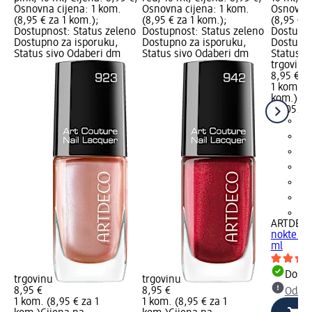
Osnovna cijena: 1 kom.
Osnovna cijena: 1 kom.
Osnovna 
(8,95 € za 1 kom.);
(8,95 € za 1 kom.);
(8,95 € z
Dostupnost: Status zeleno
Dostupnost: Status zeleno
Dostupno
Dostupno za isporuku,
Dostupno za isporuku,
Dostupno
Status sivo Odaberi dm
Status sivo Odaberi dm
Status s
trgovinu
8,95 €
1 kom. (8
kom.)
Cij
02.05.20
+2
ARTDEC
nokte – 9
ml
Dostu
trgovinu
trgovinu
8,95 €
8,95 €
Odabe
1 kom. (8,95 € za 1
1 kom. (8,95 € za 1