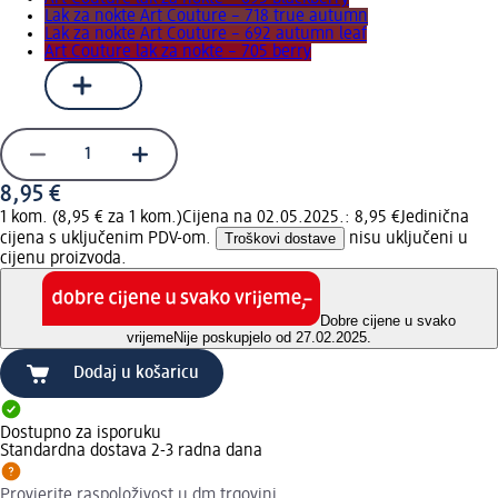
Lak za nokte Art Couture – 718 true autumn
Lak za nokte Art Couture – 692 autumn leaf
Art Couture lak za nokte – 705 berry
8,95 €
1 kom. (8,95 € za 1 kom.)
Cijena na 02.05.2025.: 8,95 €
Jedinična
cijena s uključenim PDV-om.
Troškovi dostave
nisu uključeni u
cijenu proizvoda.
Dobre cijene u svako
vrijeme
Nije poskupjelo od 27.02.2025.
Dodaj u košaricu
Dostupno za isporuku
Standardna dostava 2-3 radna dana
Provjerite raspoloživost u dm trgovini