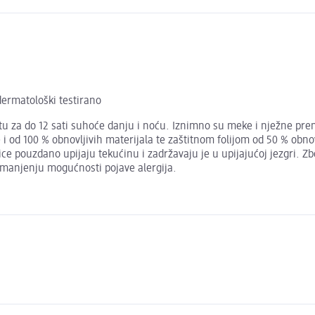
dermatološki testirano
tu za do 12 sati suhoće danju i noću. Iznimno su meke i nježne prema 
i od 100 % obnovljivih materijala te zaštitnom folijom od 50 % obnov
ice pouzdano upijaju tekućinu i zadržavaju je u upijajućoj jezgri. Z
manjenju mogućnosti pojave alergija.