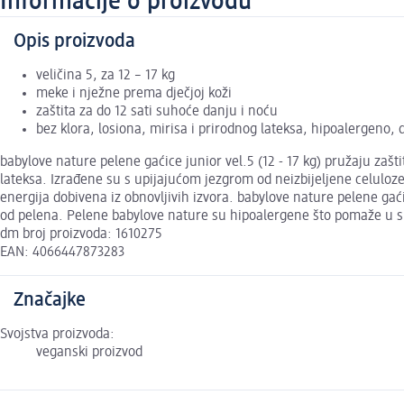
Informacije o proizvodu
Opis proizvoda
veličina 5, za 12 – 17 kg
meke i nježne prema dječjoj koži
zaštita za do 12 sati suhoće danju i noću
bez klora, losiona, mirisa i prirodnog lateksa, hipoalergeno, 
babylove nature pelene gaćice junior vel.5 (12 - 17 kg) pružaju zašti
lateksa. Izrađene su s upijajućom jezgrom od neizbijeljene celuloze 
energija dobivena iz obnovljivih izvora. babylove nature pelene gać
od pelena. Pelene babylove nature su hipoalergene što pomaže u s
dm broj proizvoda: 1610275
EAN: 4066447873283
Značajke
Svojstva proizvoda:
veganski proizvod