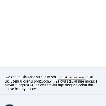
Sve cijene iskazane su s PDV-om.
Troškovi dostave
nisu
uključeni u cijenu proizvoda.
(§) Za ovu stavku nije moguće
ostvariti popust.
(#) Za ovu stavku nije moguće dobiti dm
active beauty bodove.