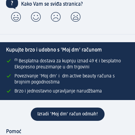
Kako Vam se sviđa stranica?
Kupujte brzo i udobno s 'Moj dm' računom
⁽¹⁾ Besplatna dostava za kupnju iznad 49 € i besplatno
Ekspresno preuzimanje u dm trgovini
Povezivanje 'Moj dm' i dm active beauty računa s
brojnim pogodnostima
Brzo i jednostavno upravljanje narudžbama
Izradi 'Moj dm' račun odmah!
Pomoć