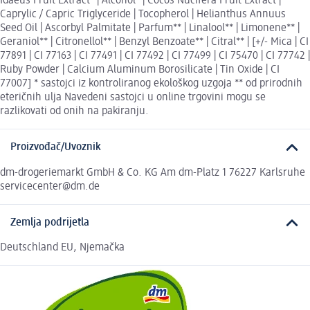
Idaeus Fruit Extract* | Alcohol* | Cocos Nucifera Fruit Extract |
Caprylic / Capric Triglyceride | Tocopherol | Helianthus Annuus
Seed Oil | Ascorbyl Palmitate | Parfum** | Linalool** | Limonene** |
Geraniol** | Citronellol** | Benzyl Benzoate** | Citral** | [+/- Mica | CI
77891 | CI 77163 | CI 77491 | CI 77492 | CI 77499 | CI 75470 | CI 77742 |
Ruby Powder | Calcium Aluminum Borosilicate | Tin Oxide | CI
77007] * sastojci iz kontroliranog ekološkog uzgoja ** od prirodnih
eteričnih ulja Navedeni sastojci u online trgovini mogu se
razlikovati od onih na pakiranju.
Proizvođač/Uvoznik
dm-drogeriemarkt GmbH & Co. KG Am dm-Platz 1 76227 Karlsruhe
servicecenter@dm.de
Zemlja podrijetla
Deutschland EU, Njemačka