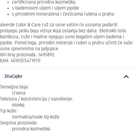
certificirana prirodna kozmetika
s bademovim uljem i uljem jojobe
s prirodnim mineralima i česticama rubina u prahu
alverde Color & Care ruž za usne vašim će usnama podariti
prelijepu jarku boju višnje koja ostavlja bez daha. Ekstrakti lista
bambusa, ruže i maline njeguju usne bogatim uljem badema i
jojobe. Pored toga, prirodni minerali i rubin u prahu učinit će vaše
usne spremnima na poljupce.
dm broj proizvoda: 1495892
EAN: 4010355471970
Značajke
Temeljna boja:
crvena
Tekstura / konzistencija / nanošenje:
olovka
Tip kože:
normalna/svaki tip kože
Svojstva proizvoda:
prirodna kozmetika