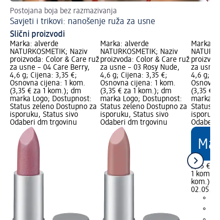
Postojana boja bez razmazivanja
Vo
Savjeti i trikovi: nanošenje ruža za usne
Šm
Slični proizvodi
Marka: alverde
Marka: alverde
Marka: a
NATURKOSMETIK; Naziv
NATURKOSMETIK; Naziv
NATURKO
proizvoda: Color & Care ruž
proizvoda: Color & Care ruž
proizvod
za usne – 04 Care Berry,
za usne – 03 Rosy Nude,
za usne 
4,6 g; Cijena: 3,35 €;
4,6 g; Cijena: 3,35 €;
4,6 g; Ci
Osnovna cijena: 1 kom.
Osnovna cijena: 1 kom.
Osnovna 
(3,35 € za 1 kom.); dm
(3,35 € za 1 kom.); dm
(3,35 € 
marka Logo; Dostupnost:
marka Logo; Dostupnost:
marka Lo
Status zeleno Dostupno za
Status zeleno Dostupno za
Status z
isporuku, Status sivo
isporuku, Status sivo
isporuku
Odaberi dm trgovinu
Odaberi dm trgovinu
Odaberi 
3,35 €
1 kom. (3
kom.)
Cij
02.05.20