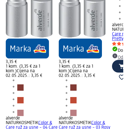
alverde
NATURK
Care ruž
Pretty Pi
Dostu
Odabe
3,35 €
3,35 €
1 kom. (3,35 € za 1
1 kom. (3,35 € za 1
kom.)
Cijena na
kom.)
Cijena na
02.05.2025.: 3,35 €
02.05.2025.: 3,35 €
alverde
alverde
NATURKOSMETIK
Color &
NATURKOSMETIK
Color &
Care ruž za usne – 04 Care
Care ruž za usne – 03 Rosy