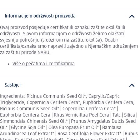
Informacije o održivosti proizvoda
Ovaj proizvod posjeduje certifikat ili oznaku zaštite okoliša ili
održivosti. S ovom informacijom o održivosti želimo olakšati
svjesniju potrošnju (s obzirom na zaštitu okoliša). Odabir
certifikata/oznaka smo napravili zajedno s Njemačkim udruženjem
za zaštitu prirode NABU.
Više o pečatima i certifikatima
Sastojci
Ingredients: Ricinus Communis Seed Oil*, Caprylic/Capric
Triglyceride, Copernicia Cerifera Cera*, Euphorbia Cerifera Cera,
Ricinus Communis Seed Oil* | Copernicia Cerifera Cera* |
Euphorbia Cerifera Cera | Rhus Verniciflua Peel Cera | Talc | Silica |
Simmondsia Chinensis Seed Oil* | Prunus Amygdalus Dulcis Seed
Oil* | Glycine Soja Oil* | Olea Europaea Fruit Oil* | Bambusa
Arundinacea Leaf Extract* | Rosa Centifolia Flower Extract* | Rubus