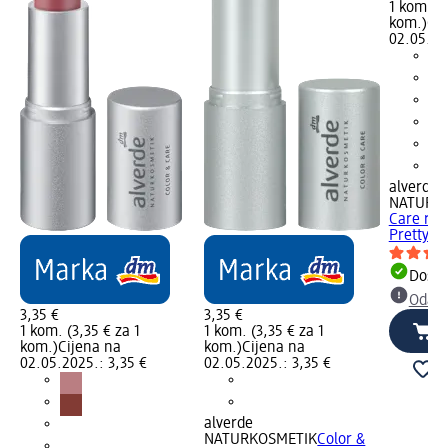
1 kom. (3
kom.)
Cij
02.05.20
alverde
NATURK
Care ruž
Pretty Pi
Dostu
Odabe
3,35 €
3,35 €
1 kom. (3,35 € za 1
1 kom. (3,35 € za 1
kom.)
Cijena na
kom.)
Cijena na
02.05.2025.: 3,35 €
02.05.2025.: 3,35 €
alverde
NATURKOSMETIK
Color &