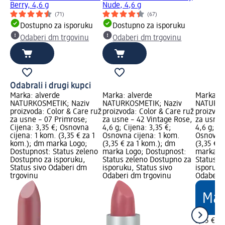
Berry, 4,6 g
Nude, 4,6 g
(71)
(67)
Dostupno za isporuku
Dostupno za isporuku
Odaberi dm trgovinu
Odaberi dm trgovinu
Odabrali i drugi kupci
Marka: alverde
Marka: alverde
Marka: a
NATURKOSMETIK; Naziv
NATURKOSMETIK; Naziv
NATURKO
proizvoda: Color & Care ruž
proizvoda: Color & Care ruž
proizvod
za usne – 07 Primrose;
za usne – 42 Vintage Rose,
za usne 
Cijena: 3,35 €; Osnovna
4,6 g; Cijena: 3,35 €;
4,6 g; Ci
cijena: 1 kom. (3,35 € za 1
Osnovna cijena: 1 kom.
Osnovna 
kom.); dm marka Logo;
(3,35 € za 1 kom.); dm
(3,35 € 
Dostupnost: Status zeleno
marka Logo; Dostupnost:
marka Lo
Dostupno za isporuku,
Status zeleno Dostupno za
Status z
Status sivo Odaberi dm
isporuku, Status sivo
isporuku
trgovinu
Odaberi dm trgovinu
Odaberi 
3,35 €