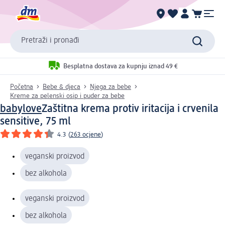
Pretraži i pronađi
Besplatna dostava za kupnju iznad 49 €
Početna
Bebe & djeca
Njega za bebe
Kreme za pelenski osip i puder za bebe
babylove
Zaštitna krema protiv iritacija i crvenila
sensitive, 75 ml
4.3
(
263 ocjene
)
veganski proizvod
bez alkohola
veganski proizvod
bez alkohola