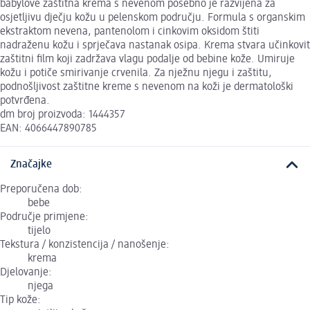
babylove zaštitna krema s nevenom posebno je razvijena za
osjetljivu dječju kožu u pelenskom području. Formula s organskim
ekstraktom nevena, pantenolom i cinkovim oksidom štiti
nadraženu kožu i sprječava nastanak osipa. Krema stvara učinkovit
zaštitni film koji zadržava vlagu podalje od bebine kože. Umiruje
kožu i potiče smirivanje crvenila. Za nježnu njegu i zaštitu,
podnošljivost zaštitne kreme s nevenom na koži je dermatološki
potvrđena.
dm broj proizvoda: 1444357
EAN: 4066447890785
Značajke
Preporučena dob:
bebe
Područje primjene:
tijelo
Tekstura / konzistencija / nanošenje:
krema
Djelovanje:
njega
Tip kože: