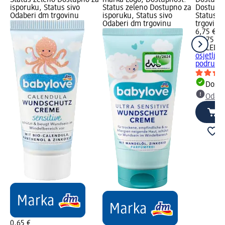
Status zeleno Dostupno za
marka Logo; Dostupnost:
Dostupno
isporuku, Status sivo
Status zeleno Dostupno za
Dostupno
Odaberi dm trgovinu
isporuku, Status sivo
Status s
Odaberi dm trgovinu
trgovinu
6,75 €
0,075 l (
WELEDA 
osjetljiv
području
Dostu
Odabe
0,65 €