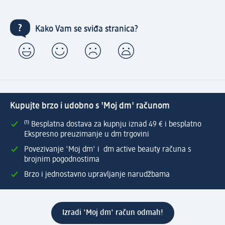
Kako Vam se sviđa stranica?
Kupujte brzo i udobno s 'Moj dm' računom
⁽¹⁾ Besplatna dostava za kupnju iznad 49 € i besplatno
Ekspresno preuzimanje u dm trgovini
Povezivanje 'Moj dm' i dm active beauty računa s
brojnim pogodnostima
Brzo i jednostavno upravljanje narudžbama
Izradi 'Moj dm' račun odmah!