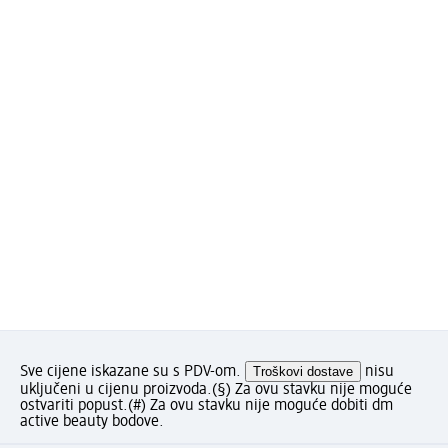
Sve cijene iskazane su s PDV-om.
Troškovi dostave
nisu
uključeni u cijenu proizvoda.
(§) Za ovu stavku nije moguće
ostvariti popust.
(#) Za ovu stavku nije moguće dobiti dm
active beauty bodove.