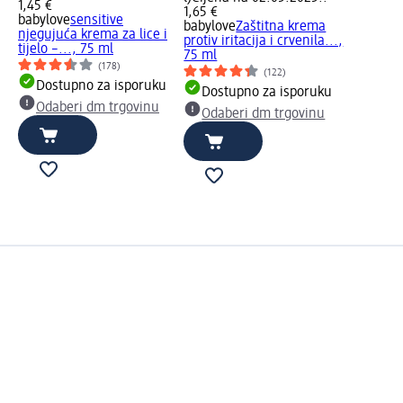
1,45 €
1,65 €
babylove
sensitive
babylove
Zaštitna krema
njegujuća krema za lice i
protiv iritacija i crvenila...,
tijelo –..., 75 ml
75 ml
(178)
(122)
Dostupno za isporuku
Dostupno za isporuku
Odaberi dm trgovinu
Odaberi dm trgovinu