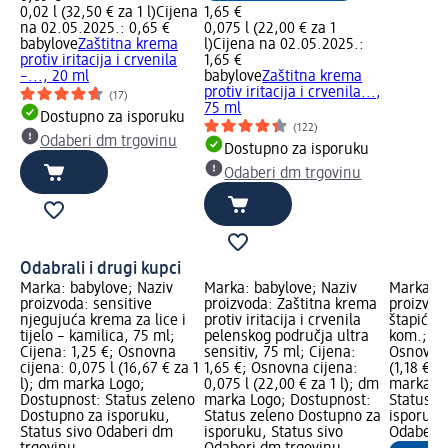
0,02 l (32,50 € za 1 l)
Cijena
1,65 €
na 02.05.2025.: 0,65 €
0,075 l (22,00 € za 1
babylove
Zaštitna krema
l)
Cijena na 02.05.2025.:
protiv iritacija i crvenila
1,65 €
–..., 20 ml
babylove
Zaštitna krema
protiv iritacija i crvenila...,
(17)
75 ml
Dostupno za isporuku
(122)
Odaberi dm trgovinu
Dostupno za isporuku
Odaberi dm trgovinu
Odabrali i drugi kupci
Marka: babylove; Naziv
Marka: babylove; Naziv
Marka: b
proizvoda: sensitive
proizvoda: Zaštitna krema
proizvoda
njegujuća krema za lice i
protiv iritacija i crvenila
štapići z
tijelo – kamilica, 75 ml;
pelenskog područja ultra
kom.; Ci
Cijena: 1,25 €; Osnovna
sensitiv, 75 ml; Cijena:
Osnovna 
cijena: 0,075 l (16,67 € za 1
1,65 €; Osnovna cijena:
(1,18 € z
l); dm marka Logo;
0,075 l (22,00 € za 1 l); dm
marka Lo
Dostupnost: Status zeleno
marka Logo; Dostupnost:
Status z
Dostupno za isporuku,
Status zeleno Dostupno za
isporuku
Status sivo Odaberi dm
isporuku, Status sivo
Odaberi 