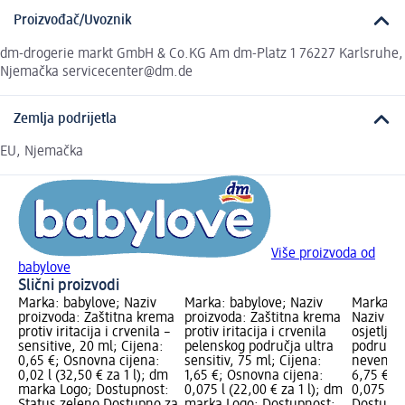
Proizvođač/Uvoznik
dm-drogerie markt GmbH & Co.KG Am dm-Platz 1 76227 Karlsruhe,
Njemačka servicecenter@dm.de
Zemlja podrijetla
EU, Njemačka
Više proizvoda od
babylove
Slični proizvodi
Marka: babylove; Naziv
Marka: babylove; Naziv
Marka: 
proizvoda: Zaštitna krema
proizvoda: Zaštitna krema
Naziv pr
protiv iritacija i crvenila –
protiv iritacija i crvenila
osjetljiv
sensitive, 20 ml; Cijena:
pelenskog područja ultra
području
0,65 €; Osnovna cijena:
sensitiv, 75 ml; Cijena:
nevenom,
0,02 l (32,50 € za 1 l); dm
1,65 €; Osnovna cijena:
6,75 €; 
marka Logo; Dostupnost:
0,075 l (22,00 € za 1 l); dm
0,075 l (