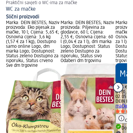
Praktični savjeti o WC-ima za mačke
WC za mačke
Slični proizvodi
Marka: DEIN BESTES; Naziv
Marka: DEIN BESTES; Naziv
Marka: D
proizvoda: Eko pijesak za
proizvoda: Piljevina za
proizvod
mačke, 10 l; Cijena: 5,65 €;
glodavce, 60 l; Cijena:
mačke, 6 
Osnovna cijena: 3,6 kg
2,55 €; Osnovna cijena: 60
Osnovna c
(1,57 € za 1 kg); Dostupno
l (0,04 € za 1 l); dm marka
za 1 l);
samo online Logo, dm
Logo; Dostupnost: Status
Dostupno
marka Logo; Dostupnost:
zeleno Dostupno za
Dostupno
Status zeleno Dostupno za
isporuku, Status sivo
Status s
isporuku, Status crveno
Odaberi dm trgovinu
trgovinu
Sve dm trgovine
3,45 €
6 l (0,58 
02.05.20
DEIN BE
mačke, 6
Obav
Dostu