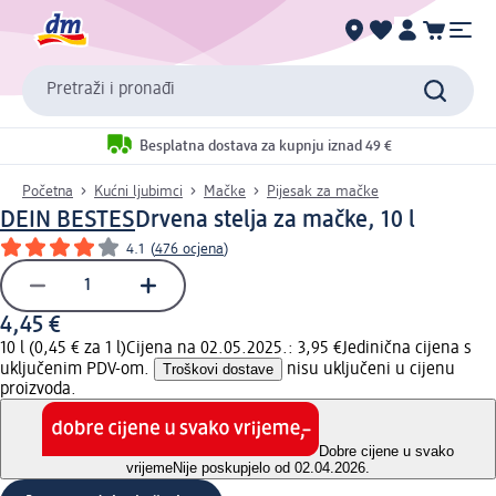
Pretraži i pronađi
Besplatna dostava za kupnju iznad 49 €
Početna
Kućni ljubimci
Mačke
Pijesak za mačke
DEIN BESTES
Drvena stelja za mačke, 10 l
4.1
(
476 ocjena
)
4,45 €
10 l (0,45 € za 1 l)
Cijena na 02.05.2025.: 3,95 €
Jedinična cijena s
uključenim PDV-om.
Troškovi dostave
nisu uključeni u cijenu
proizvoda.
Dobre cijene u svako
vrijeme
Nije poskupjelo od 02.04.2026.