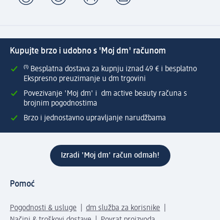
Kupujte brzo i udobno s 'Moj dm' računom
⁽¹⁾ Besplatna dostava za kupnju iznad 49 € i besplatno
Ekspresno preuzimanje u dm trgovini
Povezivanje 'Moj dm' i dm active beauty računa s
brojnim pogodnostima
Brzo i jednostavno upravljanje narudžbama
Izradi 'Moj dm' račun odmah!
Pomoć
Pogodnosti & usluge
dm služba za korisnike
Načini & troškovi dostave
Povrat proizvoda