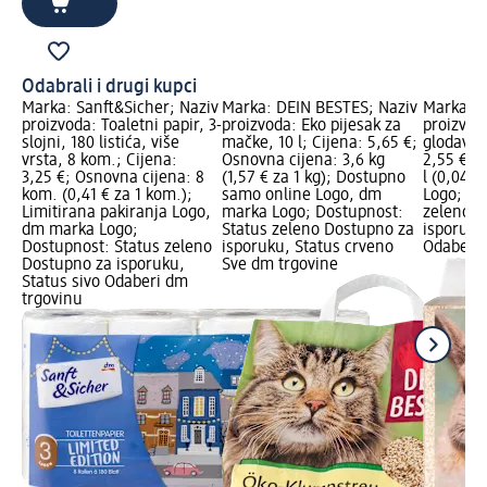
Odabrali i drugi kupci
Marka: Sanft&Sicher; Naziv
Marka: DEIN BESTES; Naziv
Marka: D
proizvoda: Toaletni papir, 3-
proizvoda: Eko pijesak za
proizvoda
slojni, 180 listića, više
mačke, 10 l; Cijena: 5,65 €;
glodavce,
vrsta, 8 kom.; Cijena:
Osnovna cijena: 3,6 kg
2,55 €; 
3,25 €; Osnovna cijena: 8
(1,57 € za 1 kg); Dostupno
l (0,04 €
kom. (0,41 € za 1 kom.);
samo online Logo, dm
Logo; Do
Limitirana pakiranja Logo,
marka Logo; Dostupnost:
zeleno D
dm marka Logo;
Status zeleno Dostupno za
isporuku
Dostupnost: Status zeleno
isporuku, Status crveno
Odaberi 
Dostupno za isporuku,
Sve dm trgovine
Status sivo Odaberi dm
trgovinu