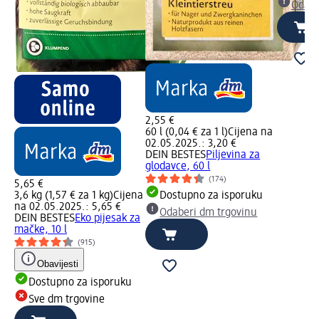
Odabe
2,55 €
60 l (0,04 € za 1 l)
Cijena na
02.05.2025.: 3,20 €
DEIN BESTES
Piljevina za
glodavce, 60 l
(174)
5,65 €
3,6 kg (1,57 € za 1 kg)
Cijena
Dostupno za isporuku
na 02.05.2025.: 5,65 €
Odaberi dm trgovinu
DEIN BESTES
Eko pijesak za
mačke, 10 l
(915)
Obavijesti
Dostupno za isporuku
Sve dm trgovine