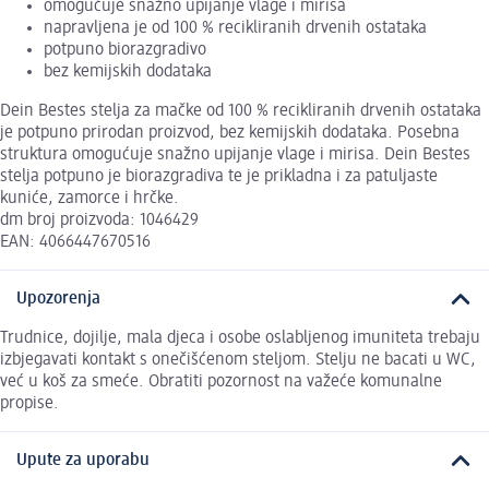
omogućuje snažno upijanje vlage i mirisa
napravljena je od 100 % recikliranih drvenih ostataka
potpuno biorazgradivo
bez kemijskih dodataka
Dein Bestes stelja za mačke od 100 % recikliranih drvenih ostataka
je potpuno prirodan proizvod, bez kemijskih dodataka. Posebna
struktura omogućuje snažno upijanje vlage i mirisa. Dein Bestes
stelja potpuno je biorazgradiva te je prikladna i za patuljaste
kuniće, zamorce i hrčke.
dm broj proizvoda: 1046429
EAN: 4066447670516
Upozorenja
Trudnice, dojilje, mala djeca i osobe oslabljenog imuniteta trebaju
izbjegavati kontakt s onečišćenom steljom. Stelju ne bacati u WC,
već u koš za smeće. Obratiti pozornost na važeće komunalne
propise.
Upute za uporabu