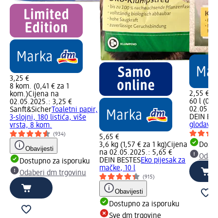
3,25 €
8 kom. (0,41 € za 1
2,55 €
kom.)
Cijena na
60 l (0,04
02.05.2025.: 3,25 €
02.05.20
Sanft&Sicher
Toaletni papir,
DEIN BE
3-slojni, 180 listića, više
glodavce,
vrsta, 8 kom.
(934)
5,65 €
3,6 kg (1,57 € za 1 kg)
Cijena
Dostu
Obavijesti
na 02.05.2025.: 5,65 €
Odabe
DEIN BESTES
Eko pijesak za
Dostupno za isporuku
mačke, 10 l
Odaberi dm trgovinu
(915)
Obavijesti
Dostupno za isporuku
Sve dm trgovine