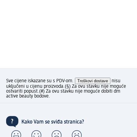
Sve cijene iskazane su s PDV-om.
Troškovi dostave
nisu
uključeni u cijenu proizvoda.
(§) Za ovu stavku nije moguće
ostvariti popust.
(#) Za ovu stavku nije moguće dobiti dm
active beauty bodove.
Kako Vam se sviđa stranica?