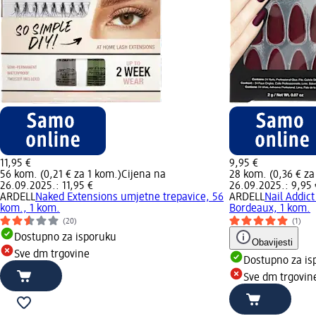
11,95 €
9,95 €
56 kom. (0,21 € za 1 kom.)
Cijena na
28 kom. (0,36 € za
26.09.2025.: 11,95 €
26.09.2025.: 9,95 
ARDELL
Naked Extensions umjetne trepavice, 56
ARDELL
Nail Addict
kom., 1 kom.
Bordeaux, 1 kom.
(20)
(1)
Dostupno za isporuku
Obavijesti
Sve dm trgovine
Dostupno za is
Sve dm trgovin