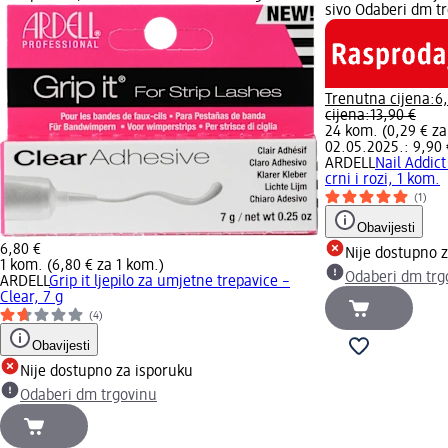
sivo Odaberi dm t
Trenutna cijena:
6
cijena:
13,90 €
24 kom. (0,29 € za
02.05.2025.: 9,90 
ARDELL
Nail Addic
crni i rozi, 1 kom.
(1)
Obavijesti
6,80 €
Nije dostupno 
1 kom. (6,80 € za 1 kom.)
Odaberi dm trg
ARDELL
Grip it ljepilo za umjetne trepavice –
Clear, 7 g
(4)
Obavijesti
Nije dostupno za isporuku
Odaberi dm trgovinu