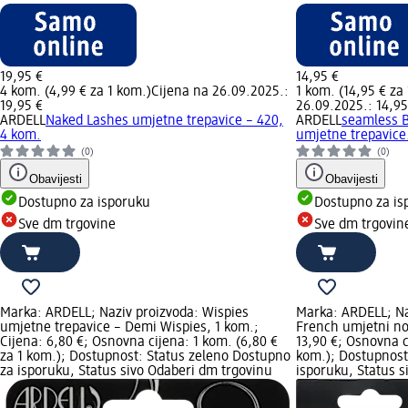
19,95 €
14,95 €
4 kom. (4,99 € za 1 kom.)
Cijena na 26.09.2025.:
1 kom. (14,95 € za
19,95 €
26.09.2025.: 14,95
ARDELL
Naked Lashes umjetne trepavice – 420,
ARDELL
seamless B
4 kom.
umjetne trepavice.
(0)
(0)
Obavijesti
Obavijesti
Dostupno za isporuku
Dostupno za is
Sve dm trgovine
Sve dm trgovin
Marka: ARDELL; Naziv proizvoda: Wispies
Marka: ARDELL; Naz
umjetne trepavice – Demi Wispies, 1 kom.;
French umjetni nok
Cijena: 6,80 €; Osnovna cijena: 1 kom. (6,80 €
13,90 €; Osnovna c
za 1 kom.); Dostupnost: Status zeleno Dostupno
kom.); Dostupnost
za isporuku, Status sivo Odaberi dm trgovinu
isporuku, Status s