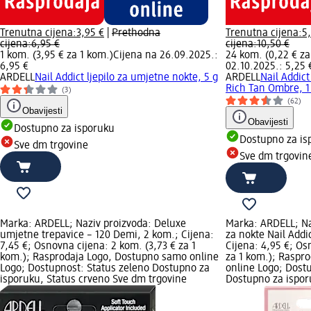
Trenutna cijena:
3,95 €
|
Prethodna
Trenutna cijena:
5
cijena:
6,95 €
cijena:
10,50 €
1 kom. (3,95 € za 1 kom.)
Cijena na 26.09.2025.:
24 kom. (0,22 € za
6,95 €
02.10.2025.: 5,25 
ARDELL
Nail Addict ljepilo za umjetne nokte, 5 g
ARDELL
Nail Addic
Rich Tan Ombre, 1
(3)
(62)
Obavijesti
Obavijesti
Dostupno za isporuku
Dostupno za is
Sve dm trgovine
Sve dm trgovin
Marka: ARDELL; Naziv proizvoda: Deluxe
Marka: ARDELL; Na
umjetne trepavice – 120 Demi, 2 kom.; Cijena:
za nokte Nail Addi
7,45 €; Osnovna cijena: 2 kom. (3,73 € za 1
Cijena: 4,95 €; Os
kom.); Rasprodaja Logo, Dostupno samo online
za 1 kom.); Raspr
Logo; Dostupnost: Status zeleno Dostupno za
online Logo; Dost
isporuku, Status crveno Sve dm trgovine
Dostupno za ispor