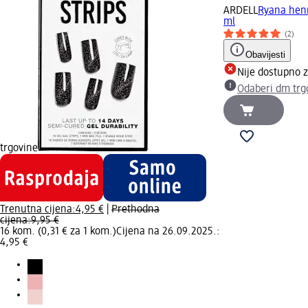
ARDELL
Ryana henn
ml
(2)
Obavijesti
Nije dostupno 
Odaberi dm trg
trgovine
Trenutna cijena:
4,95 €
|
Prethodna
cijena:
9,95 €
16 kom. (0,31 € za 1 kom.)
Cijena na 26.09.2025.:
4,95 €