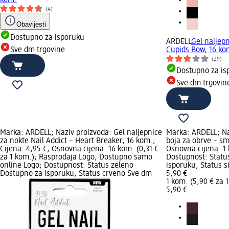
(4)
Obavijesti
Dostupno za isporuku
ARDELL
Gel naljepn
Sve dm trgovine
Cupids Bow, 16 ko
(29)
Dostupno za is
Sve dm trgovin
Marka: ARDELL; Naziv proizvoda: Gel naljepnice
Marka: ARDELL; Na
za nokte Nail Addict – Heart Breaker, 16 kom.;
boja za obrve – sm
Cijena: 4,95 €; Osnovna cijena: 16 kom. (0,31 €
Osnovna cijena: 1 
za 1 kom.); Rasprodaja Logo, Dostupno samo
Dostupnost: Statu
online Logo; Dostupnost: Status zeleno
isporuku, Status s
Dostupno za isporuku, Status crveno Sve dm
5,90 €
1 kom. (5,90 € za 
5,90 €