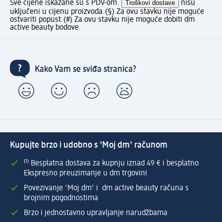
Sve cijene iskazane su s PDV-om.
Troškovi dostave
nisu
uključeni u cijenu proizvoda.
(§) Za ovu stavku nije moguće
ostvariti popust.
(#) Za ovu stavku nije moguće dobiti dm
active beauty bodove.
Kako Vam se sviđa stranica?
Kupujte brzo i udobno s 'Moj dm' računom
⁽¹⁾ Besplatna dostava za kupnju iznad 49 € i besplatno
Ekspresno preuzimanje u dm trgovini
Povezivanje 'Moj dm' i dm active beauty računa s
brojnim pogodnostima
Brzo i jednostavno upravljanje narudžbama