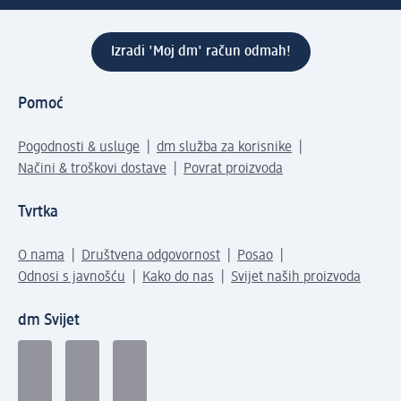
Izradi 'Moj dm' račun odmah!
Pomoć
Pogodnosti & usluge
dm služba za korisnike
Načini & troškovi dostave
Povrat proizvoda
Tvrtka
O nama
Društvena odgovornost
Posao
Odnosi s javnošću
Kako do nas
Svijet naših proizvoda
dm Svijet