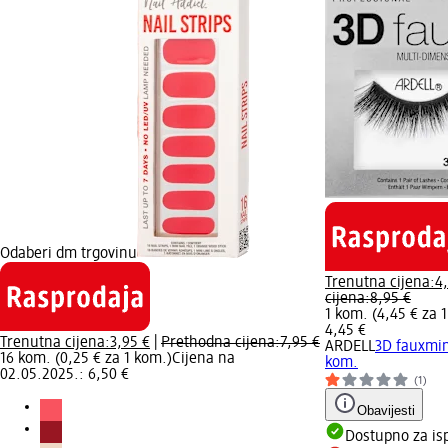
Odaberi dm trgovinu
Trenutna cijena:
4
cijena:
8,95 €
1 kom. (4,45 € za 
4,45 €
Trenutna cijena:
3,95 €
|
Prethodna cijena:
7,95 €
ARDELL
3D fauxmin
16 kom. (0,25 € za 1 kom.)
Cijena na
kom.
02.05.2025.: 6,50 €
(1)
Obavijesti
Dostupno za is