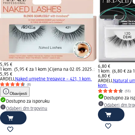
5,95 €
6,80 €
1 kom. (5,95 € za 1 kom.)
Cijena na 02.05.2025.:
1 kom. (6,80 € za 
5,95 €
6,80 €
ARDELL
Naked umjetne trepavice – 421, 1 kom.
ARDELL
Natural um
(8)
kom.
(55)
Obavijesti
Dostupno za is
Dostupno za isporuku
Odaberi dm trg
Odaberi dm trgovinu