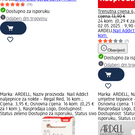
(19)
Dostupno za isporuku
Trenutna cijena:
6
cijena:
13,90 €
Odaberi dm trgovinu
24 kom. (0,29 € za
02.05.2025.: 9,90 
ARDELL
Nail Addict
kom.
(7)
Obavijesti
Dostupno za is
Odaberi dm trg
Marka: ARDELL; Naziv proizvoda: Nail Addict
Marka: ARDELL; Na
naljepnice za nokte – Regal Red, 16 kom.;
umjetne tepavice –
Cijena: 3,95 €; Osnovna cijena: 16 kom. (0,25 €
Osnovna cijena: 1 
za 1 kom.); Rasprodaja Logo; Dostupnost:
Rasprodaja Logo, 
Status zeleno Dostupno za isporuku, Status sivo
Dostupnost: Statu
isporuku, Status 