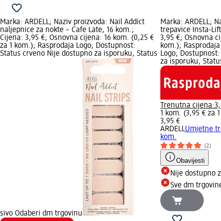
Marka: ARDELL; Naziv proizvoda: Nail Addict
Marka: ARDELL; Na
naljepnice za nokte – Cafe Late, 16 kom.;
trepavice Insta-Lif
Cijena: 3,95 €; Osnovna cijena: 16 kom. (0,25 €
3,95 €; Osnovna ci
za 1 kom.); Rasprodaja Logo; Dostupnost:
kom.); Rasprodaja
Status crveno Nije dostupno za isporuku, Status
Logo; Dostupnost:
za isporuku, Stat
Trenutna cijena:
3
1 kom. (3,95 € za 
3,95 €
ARDELL
Umjetne tre
kom.
(2)
Obavijesti
Nije dostupno 
Sve dm trgovin
sivo Odaberi dm trgovinu