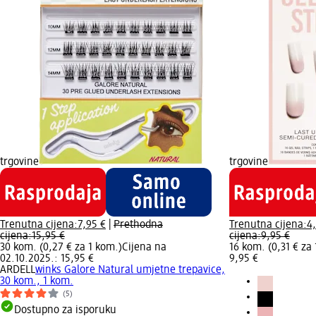
trgovine
trgovine
Trenutna cijena:
7,95 €
|
Prethodna
Trenutna cijena:
4
cijena:
15,95 €
cijena:
9,95 €
30 kom. (0,27 € za 1 kom.)
Cijena na
16 kom. (0,31 € za
02.10.2025.: 15,95 €
9,95 €
ARDELL
winks Galore Natural umjetne trepavice,
30 kom., 1 kom.
(5)
Dostupno za isporuku