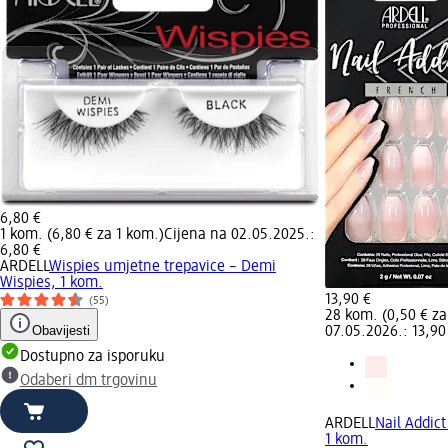
6,80 €
1 kom. (6,80 € za 1 kom.)
Cijena na 02.05.2025.:
6,80 €
ARDELL
Wispies umjetne trepavice – Demi
Wispies, 1 kom.
13,90 €
(55)
28 kom. (0,50 € za
Obavijesti
07.05.2026.: 13,90
Dostupno za isporuku
Odaberi dm trgovinu
ARDELL
Nail Addic
1 kom.