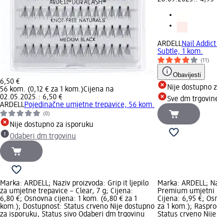
ARDELL
Nail Addic
Subtle, 1 kom.
(11)
Obavijesti
6,50 €
Nije dostupno 
56 kom. (0,12 € za 1 kom.)
Cijena na
02.05.2025.: 6,50 €
Sve dm trgovin
ARDELL
Pojedinačne umjetne trepavice, 56 kom.
(0)
Nije dostupno za isporuku
Odaberi dm trgovinu
Marka: ARDELL; Naziv proizvoda: Grip it ljepilo
Marka: ARDELL; Naz
za umjetne trepavice – Clear, 7 g; Cijena:
Premium umjetni no
6,80 €; Osnovna cijena: 1 kom. (6,80 € za 1
Cijena: 6,95 €; Os
kom.); Dostupnost: Status crveno Nije dostupno
za 1 kom.); Raspr
za isporuku, Status sivo Odaberi dm trgovinu
Status crveno Nije