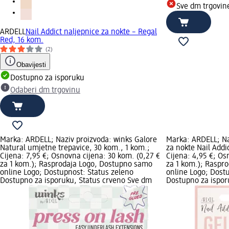
Sve dm trgovin
ARDELL
Nail Addict naljepnice za nokte – Regal
Red, 16 kom.
(2)
Obavijesti
Dostupno za isporuku
Odaberi dm trgovinu
Marka: ARDELL; Naziv proizvoda: winks Galore
Marka: ARDELL; Na
Natural umjetne trepavice, 30 kom., 1 kom.;
za nokte Nail Addic
Cijena: 7,95 €; Osnovna cijena: 30 kom. (0,27 €
Cijena: 4,95 €; Os
za 1 kom.); Rasprodaja Logo, Dostupno samo
za 1 kom.); Raspr
online Logo; Dostupnost: Status zeleno
online Logo; Dost
Dostupno za isporuku, Status crveno Sve dm
Dostupno za ispor