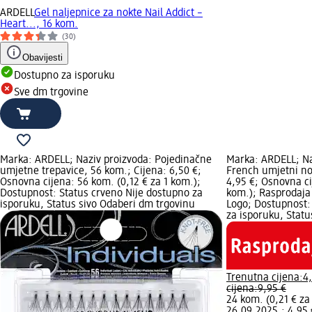
ARDELL
Gel naljepnice za nokte Nail Addict –
Heart..., 16 kom.
(30)
Obavijesti
Dostupno za isporuku
Sve dm trgovine
Marka: ARDELL; Naziv proizvoda: Pojedinačne
Marka: ARDELL; Naz
umjetne trepavice, 56 kom.; Cijena: 6,50 €;
French umjetni nok
Osnovna cijena: 56 kom. (0,12 € za 1 kom.);
4,95 €; Osnovna ci
Dostupnost: Status crveno Nije dostupno za
kom.); Rasprodaja
isporuku, Status sivo Odaberi dm trgovinu
Logo; Dostupnost:
za isporuku, Stat
Trenutna cijena:
4
cijena:
9,95 €
24 kom. (0,21 € za
26.09.2025.: 4,95 