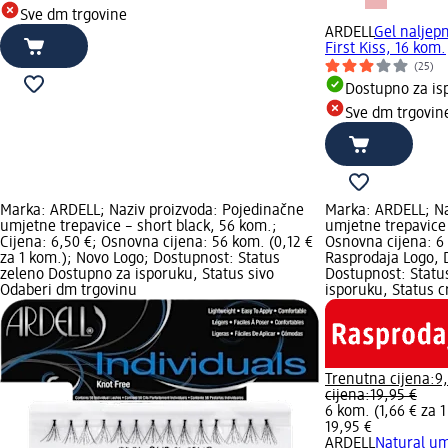
Sve dm trgovine
ARDELL
Gel naljepn
First Kiss, 16 kom.
(25)
Dostupno za is
Sve dm trgovin
Marka: ARDELL; Naziv proizvoda: Pojedinačne
Marka: ARDELL; Na
umjetne trepavice – short black, 56 kom.;
umjetne trepavice 
Cijena: 6,50 €; Osnovna cijena: 56 kom. (0,12 €
Osnovna cijena: 6 
za 1 kom.); Novo Logo; Dostupnost: Status
Rasprodaja Logo, 
zeleno Dostupno za isporuku, Status sivo
Dostupnost: Statu
Odaberi dm trgovinu
isporuku, Status 
Trenutna cijena:
9
cijena:
19,95 €
6 kom. (1,66 € za 
19,95 €
ARDELL
Natural um