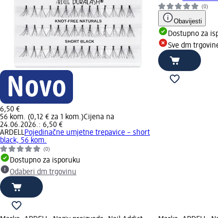
(0)
Obavijesti
Dostupno za is
Sve dm trgovin
6,50 €
56 kom. (0,12 € za 1 kom.)
Cijena na
24.06.2026.: 6,50 €
ARDELL
Pojedinačne umjetne trepavice – short
black, 56 kom.
(0)
Dostupno za isporuku
Odaberi dm trgovinu