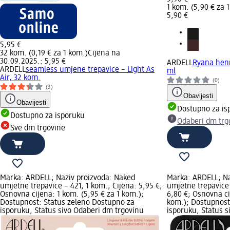
1 kom. (5,90 € za 
5,90 €
5,95 €
32 kom. (0,19 € za 1 kom.)
Cijena na
30.09.2025.: 5,95 €
ARDELL
Ryana henn
ARDELL
seamless umjene trepavice – Light As
ml
Air, 32 kom.
(0)
(3)
Obavijesti
Obavijesti
Dostupno za is
Dostupno za isporuku
Odaberi dm trg
Sve dm trgovine
Marka: ARDELL; Naziv proizvoda: Naked
Marka: ARDELL; Na
umjetne trepavice – 421, 1 kom.; Cijena: 5,95 €;
umjetne trepavice 
Osnovna cijena: 1 kom. (5,95 € za 1 kom.);
6,80 €; Osnovna ci
Dostupnost: Status zeleno Dostupno za
kom.); Dostupnost
isporuku, Status sivo Odaberi dm trgovinu
isporuku, Status s