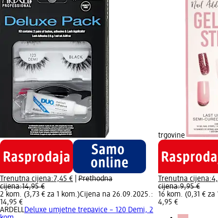
trgovine
Trenutna cijena:
7,45 €
|
Prethodna
Trenutna cijena:
4
cijena:
14,95 €
cijena:
9,95 €
2 kom. (3,73 € za 1 kom.)
Cijena na 26.09.2025.:
16 kom. (0,31 € za
14,95 €
4,95 €
ARDELL
Deluxe umjetne trepavice – 120 Demi, 2
kom.