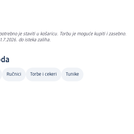
trebno je staviti u košaricu. Torbu je moguće kupiti i zasebno.
.7.2026. do isteka zaliha.
oda
Ručnici
Torbe i cekeri
Tunike