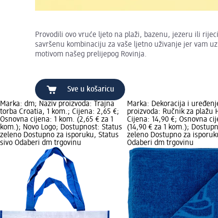
Provodili ovo vruće ljeto na plaži, bazenu, jezeru ili rije
savršenu kombinaciju za vaše ljetno uživanje jer vam u
motivom našeg prelijepog Rovinja.
Sve u košaricu
Marka: dm; Naziv proizvoda: Trajna
Marka: Dekoracija i uređenj
torba Croatia, 1 kom.; Cijena: 2,65 €;
proizvoda: Ručnik za plažu 
Osnovna cijena: 1 kom. (2,65 € za 1
Cijena: 14,90 €; Osnovna ci
kom.); Novo Logo; Dostupnost: Status
(14,90 € za 1 kom.); Dostupn
zeleno Dostupno za isporuku, Status
zeleno Dostupno za isporuku
sivo Odaberi dm trgovinu
Odaberi dm trgovinu