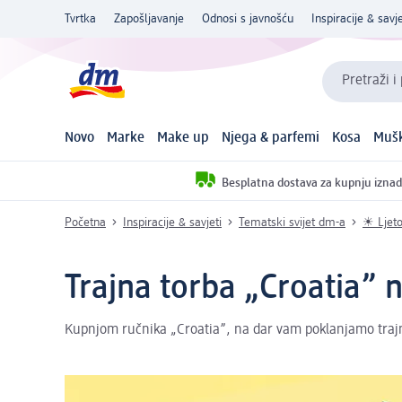
Tvrtka
Zapošljavanje
Odnosi s javnošću
Inspiracije & savje
Pretraži i
Novo
Marke
Make up
Njega & parfemi
Kosa
Mušk
Besplatna dostava za kupnju iznad
Početna
Inspiracije & savjeti
Tematski svijet dm-a
☀ Ljet
Trajna torba „Croatia” n
Kupnjom ručnika „Croatia”, na dar vam poklanjamo trajn