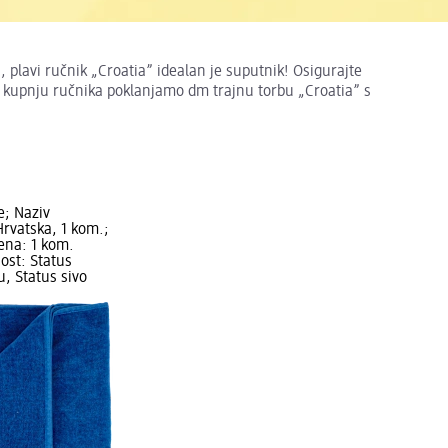
ci, plavi ručnik „Croatia” idealan je suputnik! Osigurajte
z kupnju ručnika poklanjamo dm trajnu torbu „Croatia” s
e; Naziv
Hrvatska, 1 kom.;
jena: 1 kom.
ost: Status
, Status sivo