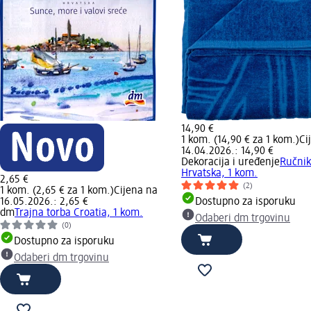
14,90 €
1 kom. (14,90 € za 1 kom.)
Ci
14.04.2026.: 14,90 €
Dekoracija i uređenje
Ručnik
Hrvatska, 1 kom.
2,65 €
(2)
1 kom. (2,65 € za 1 kom.)
Cijena na
16.05.2026.: 2,65 €
Dostupno za isporuku
dm
Trajna torba Croatia, 1 kom.
Odaberi dm trgovinu
(0)
Dostupno za isporuku
Odaberi dm trgovinu