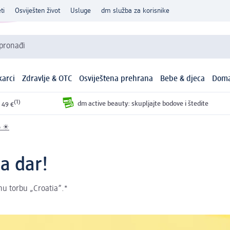
ti
Osviješten život
Usluge
dm služba za korisnike
 pronađi
arci
Zdravlje & OTC
Osviještena prehrana
Bebe & djeca
Doma
(1)
dm active beauty: skupljajte bodove i štedite
 49 €
o ☀
a dar!
u torbu „Croatia”.*