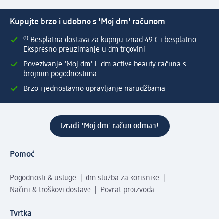
Kupujte brzo i udobno s 'Moj dm' računom
⁽¹⁾ Besplatna dostava za kupnju iznad 49 € i besplatno
Ekspresno preuzimanje u dm trgovini
Povezivanje 'Moj dm' i dm active beauty računa s
brojnim pogodnostima
Brzo i jednostavno upravljanje narudžbama
Izradi 'Moj dm' račun odmah!
Pomoć
Pogodnosti & usluge
dm služba za korisnike
Načini & troškovi dostave
Povrat proizvoda
Tvrtka