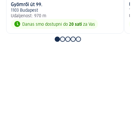
Gyömrői út 99.
Ü
1103 Budapest
1
Udaljenost: 970 m
U
Danas smo dostupni do
20 sati
za Vas