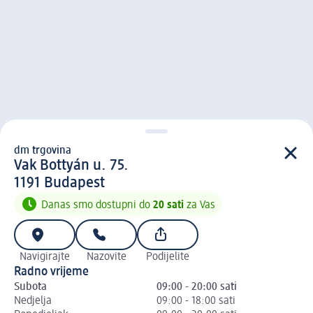
dm trgovina
d m trgovina
Vak Bottyán u. 75.
1 1 9 1
1191
Budapest
Danas smo dostupni do
20 sati
za Vas
Navigirajte
Nazovite
Podijelite
Radno vrijeme
Subota
09:00 - 20:00 sati
Nedjelja
09:00 - 18:00 sati