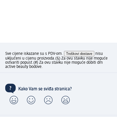
Sve cijene iskazane su s PDV-om.
Troškovi dostave
nisu
uključeni u cijenu proizvoda.
(§) Za ovu stavku nije moguće
ostvariti popust.
(#) Za ovu stavku nije moguće dobiti dm
active beauty bodove.
Kako Vam se sviđa stranica?