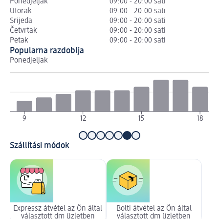
Ponedjeljak
09:00 - 20:00 sati
Utorak
09:00 - 20:00 sati
Srijeda
09:00 - 20:00 sati
Četvrtak
09:00 - 20:00 sati
Petak
09:00 - 20:00 sati
Popularna razdoblja
Ponedjeljak
Ut
9
12
15
18
Szállítási módok
Expressz átvétel az Ön által
Bolti átvétel az Ön által
választott dm üzletben
választott dm üzletben