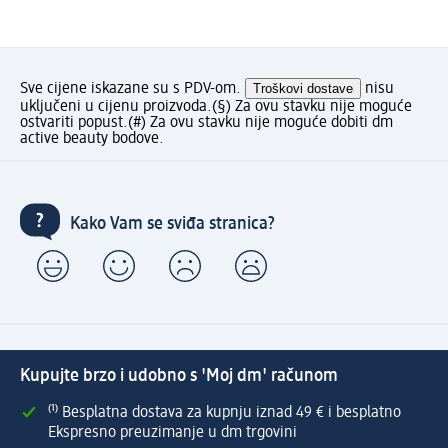
Sve cijene iskazane su s PDV-om.
Troškovi dostave
nisu
uključeni u cijenu proizvoda.
(§) Za ovu stavku nije moguće
ostvariti popust.
(#) Za ovu stavku nije moguće dobiti dm
active beauty bodove.
Kako Vam se sviđa stranica?
Kupujte brzo i udobno s 'Moj dm' računom
⁽¹⁾ Besplatna dostava za kupnju iznad 49 € i besplatno
Ekspresno preuzimanje u dm trgovini