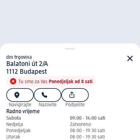
dm trgovina
d m trgovina
Balatoni út 2/A
1 1 1 2
1112
Budapest
Tu smo za Vas
Ponedjeljak od 8 sati
Navigirajte
Nazovite
Podijelite
Radno vrijeme
Subota
09:00 - 14:00 sati
Nedjelja
Zatvoreno
Ponedjeljak
08:00 - 19:30 sati
Utorak
08:00 - 19:30 sati