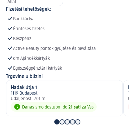
Állat
Fizetési lehetőségek:
Bankkártya
Érintéses fizetés
Készpénz
Active Beauty pontok gyűjtése és beváltása
dm Ajándékkártyák
Egészségpénztári kártyák
Trgovine u blizini
Hadak útja 1
R
1119 Budapest
1
Udaljenost: 701 m
U
Danas smo dostupni do
21 sati
za Vas