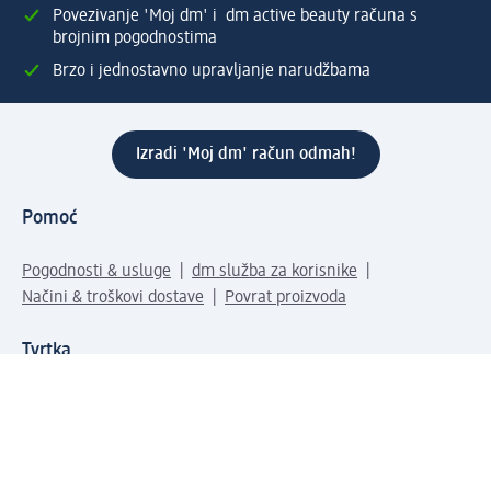
Povezivanje 'Moj dm' i dm active beauty računa s
brojnim pogodnostima
Brzo i jednostavno upravljanje narudžbama
Izradi 'Moj dm' račun odmah!
Pomoć
Pogodnosti & usluge
dm služba za korisnike
Načini & troškovi dostave
Povrat proizvoda
Tvrtka
O nama
Društvena odgovornost
Posao
Odnosi s javnošću
Kako do nas
Svijet naših proizvoda
dm Svijet