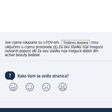
Sve cijene iskazane su s PDV-om.
Troškovi dostave
nisu
uključeni u cijenu proizvoda.
(§) Za ovu stavku nije moguće
ostvariti popust.
(#) Za ovu stavku nije moguće dobiti dm
active beauty bodove.
Kako Vam se sviđa stranica?