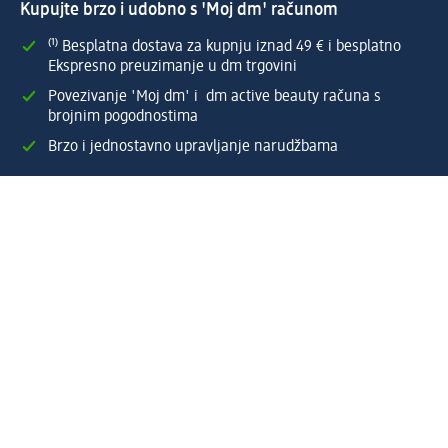
Kupujte brzo i udobno s 'Moj dm' računom
⁽¹⁾ Besplatna dostava za kupnju iznad 49 € i besplatno
Ekspresno preuzimanje u dm trgovini
Povezivanje 'Moj dm' i dm active beauty računa s
brojnim pogodnostima
Brzo i jednostavno upravljanje narudžbama
Izradi 'Moj dm' račun odmah!
Pomoć
Pogodnosti & usluge
dm služba za korisnike
Načini & troškovi dostave
Povrat proizvoda
Tvrtka