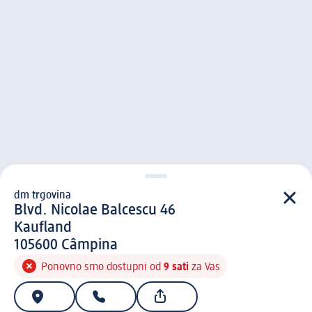
dm trgovina
d m trgovina
Blvd. Nicolae Balcescu 46
Kaufland
1 0 5 6 0 0
105600
Câmpina
Ponovno smo dostupni od
9 sati
za Vas