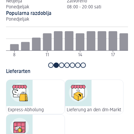
Nedjelja
Zatvoreno
Ponedjeljak
08:00 - 20:00 sati
Popularna razdoblja
Ponedjeljak
Ut
8
11
14
17
Lieferarten
Express-Abholung
Lieferung an den dm-Markt