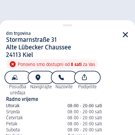
dm trgovina
d m trgovina
Stormarnstraße 31
Alte Lübecker Chaussee
2 4 1 1 3
24113
Kiel
Ponovno smo dostupni od
8 sati
za Vas
Posudba
Navigirajte
Nazovite
Podijelite
uređaja
Radno vrijeme
Utorak
08:00 - 20:00 sati
Srijeda
08:00 - 20:00 sati
Četvrtak
08:00 - 20:00 sati
Petak
08:00 - 20:00 sati
Subota
08:00 - 20:00 sati