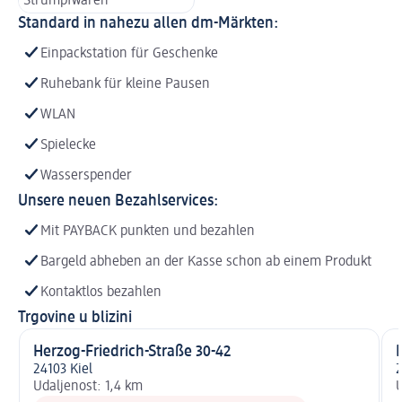
Strumpfwaren
Standard in nahezu allen dm-Märkten:
Einpackstation für Geschenke
Ruhebank für kleine Pausen
WLAN
Spielecke
Wasserspender
Unsere neuen Bezahlservices:
Mit PAYBACK punkten und bezahlen
Bargeld abheben an der Kasse schon ab einem Produkt
Kontaktlos bezahlen
Trgovine u blizini
Herzog-Friedrich-Straße 30-42
24103 Kiel
2
Udaljenost: 1,4 km
U