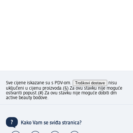
Sve cijene iskazane su s PDV-om.
Troškovi dostave
nisu
uključeni u cijenu proizvoda.
(§) Za ovu stavku nije moguće
ostvariti popust.
(#) Za ovu stavku nije moguće dobiti dm
active beauty bodove.
Kako Vam se sviđa stranica?