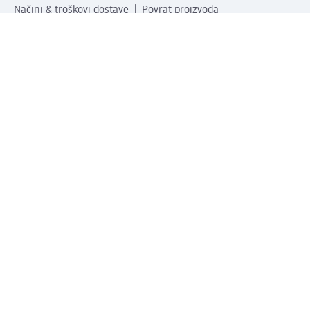
Načini & troškovi dostave
Povrat proizvoda
Tvrtka
O nama
Društvena odgovornost
Posao
Odnosi s javnošću
Kako do nas
Svijet naših proizvoda
dm Svijet