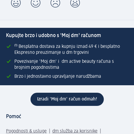
Kupujte brzo i udobno s 'Moj dm' računom
⁽¹⁾ Besplatna dostava za kupnju iznad 49 € i besplatno
Ekspresno preuzimanje u dm trgovini
Povezivanje 'Moj dm' i dm active beauty računa s
brojnim pogodnostima
Brzo i jednostavno upravljanje narudžbama
Izradi 'Moj dm' račun odmah!
Pomoć
Pogodnosti & usluge
dm služba za korisnike