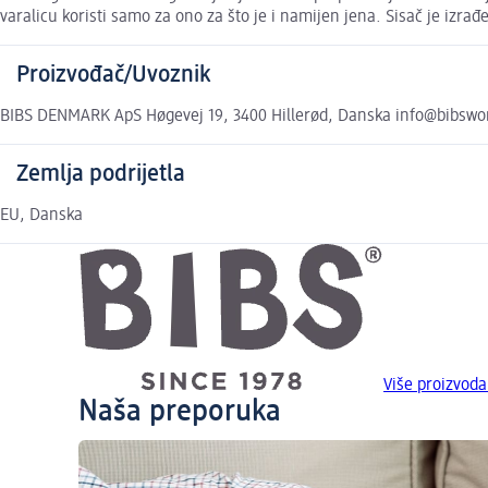
varalicu koristi samo za ono za što je i namijen jena. Sisač je iz
Proizvođač/Uvoznik
BIBS DENMARK ApS Høgevej 19, 3400 Hillerød, Danska info@bibswo
Zemlja podrijetla
EU, Danska
Više proizvoda
Naša preporuka