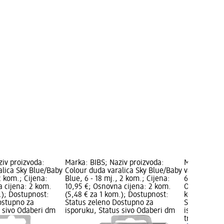
ziv proizvoda:
Marka: BIBS; Naziv proizvoda:
Marka: BIBS
alica Sky Blue/Baby
Colour duda varalica Sky Blue/Baby
varalica Boh
2 kom.; Cijena:
Blue, 6 - 18 mj., 2 kom.; Cijena:
6 mj., 2 kom
a cijena: 2 kom.
10,95 €; Osnovna cijena: 2 kom.
Osnovna cij
.); Dostupnost:
(5,48 € za 1 kom.); Dostupnost:
kom.); Novo
ostupno za
Status zeleno Dostupno za
Status zele
s sivo Odaberi dm
isporuku, Status sivo Odaberi dm
isporuku, S
trgovinu