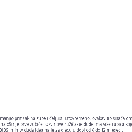
smanjio pritisak na zube i čeljust. Istovremeno, ovakav tip sisača om
ji na oštrije prve zubiće. Okvir ove ružičaste dude ima više rupica k
BIBS Infinity duda idealna je za djecu u dobi od 6 do 12 mjeseci.