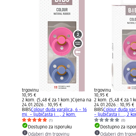
trgovinu
trgovinu
10,95 €
10,95 €
2 kom. (5,48 € za 1 kom.)
Cijena na
2 kom. (5,48 € za 1 
24.01.2026.: 10,95 €
24.01.2026.: 10,95 €
BIBS
Colour duda varalica, 6 – 16
BIBS
Colour duda vara
mj. – ljubičasta i..., 2 kom.
– ljubičasta i..., 2 k
(1)
(0)
Dostupno za isporuku
Dostupno za ispo
Odaberi dm trgovinu
Odaberi dm trgov