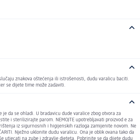
učaju znakova oštećenja ili istrošenosti, dudu varalicu baciti.
er se dijete time može zadaviti.
te je da se ohladi. U bradavicu dude varalice zbog otvora za
stite i sterilizirajte parom. NEMOJTE upotrebljavati proizvod e za
korištenja iz sigurnosnih i higijenskih razloga zamijenite novom. Ne
ČARITI. Nježno uklonite dudu varalicu. Ona je oblik ovana tako da
 utjecati na zube i zdravlje djeteta. Pobrinite se da dijete dudu