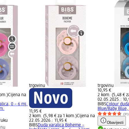
trgovinu
trgovinu
10,95 €
kom.)
Cijena na
2 kom. (5,48 € z
02.05.2025.: 10,
lica, 0 – 6 mj.
BIBS
Colour duda
om.
Blue/Baby Blue, 
11,95 €
(31)
2 kom. (5,98 € za 1 kom.)
Cijena na
ruku
22.05.2026.: 11,95 €
Obavijesti
BIBS
Duda varalica Boheme –
inu