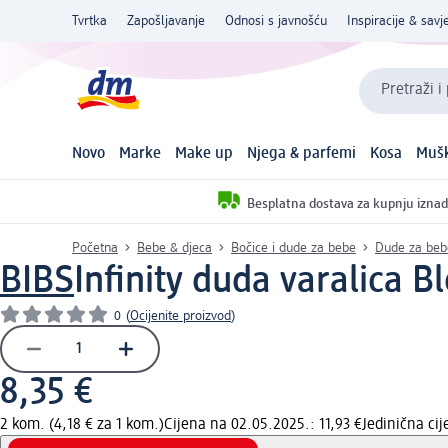
Tvrtka
Zapošljavanje
Odnosi s javnošću
Inspiracije & savje
Pretraži i
Novo
Marke
Make up
Njega & parfemi
Kosa
Mušk
Besplatna dostava za kupnju iznad
Početna
Bebe & djeca
Bočice i dude za bebe
Dude za bebe
BIBS
Infinity duda varalica B
0
(
Ocijenite proizvod
)
8,35 €
2 kom. (4,18 € za 1 kom.)
Cijena na 02.05.2025.: 11,93 €
Jedinična ci