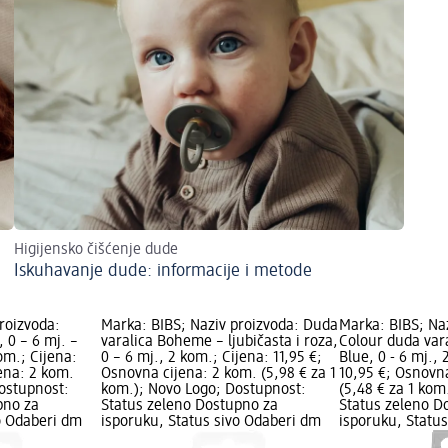
Higijensko čišćenje dude
Iskuhavanje dude: informacije i metode
roizvoda:
Marka: BIBS; Naziv proizvoda: Duda
Marka: BIBS; Na
 0 – 6 mj. –
varalica Boheme – ljubičasta i roza,
Colour duda var
kom.; Cijena:
0 – 6 mj., 2 kom.; Cijena: 11,95 €;
Blue, 0 - 6 mj., 
ena: 2 kom.
Osnovna cijena: 2 kom. (5,98 € za 1
10,95 €; Osnovn
Dostupnost:
kom.); Novo Logo; Dostupnost:
(5,48 € za 1 kom
pno za
Status zeleno Dostupno za
Status zeleno D
o Odaberi dm
isporuku, Status sivo Odaberi dm
isporuku, Statu