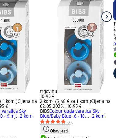
11,95 €
2 kom. (5,98
22.05.2026.:
BIBS
Duda va
bijela, 0 – 
Dostupno
Odaberi 
trgovinu
10,95 €
a 1 kom.)
Cijena na
2 kom. (5,48 € za 1 kom.)
Cijena na
95 €
02.05.2025.: 10,95 €
 varalica Sky
BIBS
Colour duda varalica Sky
0 - 6 mj., 2 kom.
Blue/Baby Blue, 6 - 18..., 2 kom.
(22)
Obavijesti