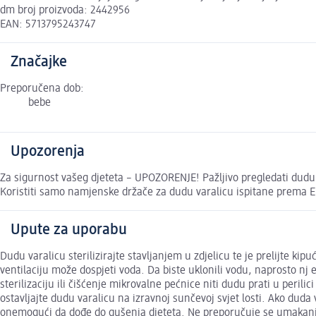
dm broj proizvoda: 2442956
EAN: 5713795243747
Značajke
Preporučena dob:
bebe
Upozorenja
Za sigurnost vašeg djeteta – UPOZORENJE! Pažljivo pregledati dudu v
Koristiti samo namjenske držače za dudu varalicu ispitane prema EN 
Upute za uporabu
Dudu varalicu sterilizirajte stavljanjem u zdjelicu te je prelijte k
ventilaciju može dospjeti voda. Da biste uklonili vodu, naprosto nj e
sterilizaciju ili čišćenje mikrovalne pećnice niti dudu prati u peril
ostavljajte dudu varalicu na izravnoj sunčevoj svjet losti. Ako dud
onemogući da dođe do gušenja djeteta. Ne preporučuje se umakanje dud