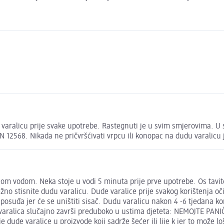
aralicu prije svake upotrebe. Rastegnuti je u svim smjerovima. U sl
12568. Nikada ne pričvršćivati vrpcu ili konopac na dudu varalicu j
ipućom vodom. Neka stoje u vodi 5 minuta prije prve upotrebe. Os tavi
žno stisnite dudu varalicu. Dude varalice prije svakog korištenja oči
ici posuđa jer će se uništiti sisač. Dudu varalicu nakon 4 -6 tjedana 
a varalica slučajno završi preduboko u ustima djeteta: NEMOJTE PANI
e varalice u proizvode koji sadrže šećer ili lije k jer to može loše