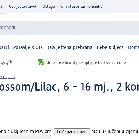
ti
Osviješten život
Usluge
dm služba za korisnike
 pronađi
arci
Zdravlje & OTC
Osviještena prehrana
Bebe & djeca
Doma
(1)
dm active beauty: skupljajte bodove i štedite
 49 €
 i djecu
lossom/Lilac, 6 – 16 mj., 2 k
jena s uključenim PDV-om.
Troškovi dostave
nisu uključeni u cijenu