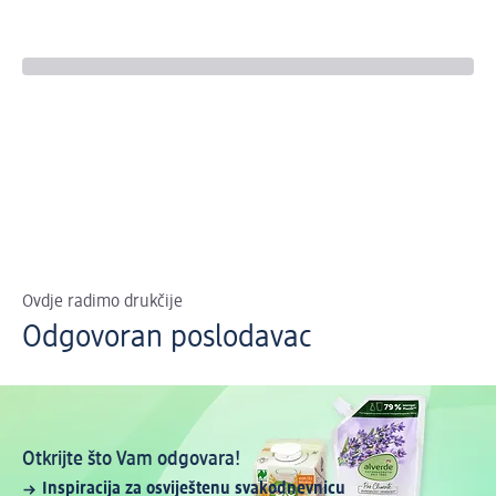
Ovdje radimo drukčije
Odgovoran poslodavac
Otkrijte što Vam odgovara!
Inspiracija za osviještenu svakodnevnicu