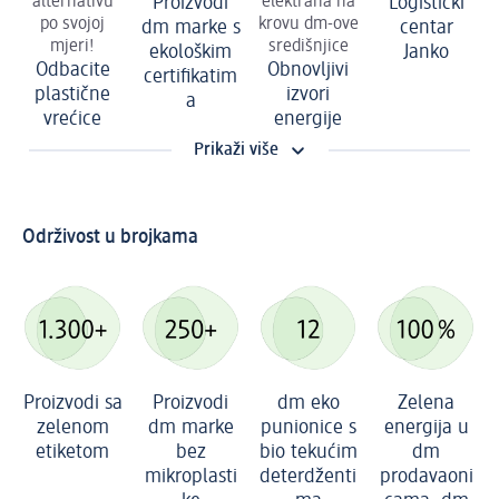
alternativu
Proizvodi
elektrana na
Logistički
po svojoj
krovu dm-ove
dm marke s
centar
mjeri!
središnjice
ekološkim
Janko
Odbacite
Obnovljivi
certifikatim
plastične
izvori
a
vrećice
energije
Prikaži više
Održivost u brojkama
Proizvodi sa
Proizvodi
dm eko
Zelena
zelenom
dm marke
punionice s
energija u
etiketom
bez
bio tekućim
dm
mikroplasti
deterdženti
prodavaoni