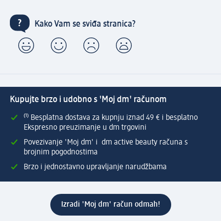
Kako Vam se sviđa stranica?
Kupujte brzo i udobno s 'Moj dm' računom
⁽¹⁾ Besplatna dostava za kupnju iznad 49 € i besplatno
Ekspresno preuzimanje u dm trgovini
Povezivanje 'Moj dm' i dm active beauty računa s
brojnim pogodnostima
Brzo i jednostavno upravljanje narudžbama
Izradi 'Moj dm' račun odmah!