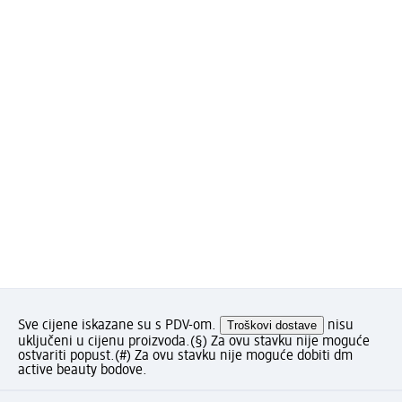
Sve cijene iskazane su s PDV-om.
Troškovi dostave
nisu
uključeni u cijenu proizvoda.
(§) Za ovu stavku nije moguće
ostvariti popust.
(#) Za ovu stavku nije moguće dobiti dm
active beauty bodove.