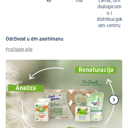
ke
ma
cama, dm
dialogicum
u i
distribucijsk
om centru
Održivost u dm asortimanu
Pročitajte više