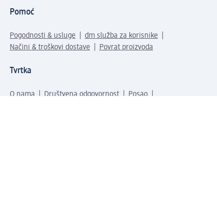
Pomoć
Pogodnosti & usluge
dm služba za korisnike
Načini & troškovi dostave
Povrat proizvoda
Tvrtka
O nama
Društvena odgovornost
Posao
Odnosi s javnošću
Kako do nas
Svijet naših proizvoda
dm Svijet