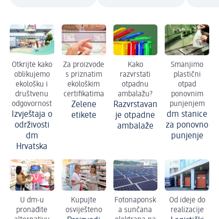
Otkrijte kako
Za proizvode
Kako
Smanjimo
oblikujemo
s priznatim
razvrstati
plastični
ekološku i
ekološkim
otpadnu
otpad
društvenu
certifikatima
ambalažu?
ponovnim
odgovornost
Zelene
Razvrstavan
punjenjem
Izvještaja o
dm stanice
etikete
je otpadne
održivosti
za ponovno
ambalaže
dm
punjenje
Hrvatska
U dm-u
Kupujte
Fotonaponsk
Od ideje do
pronađite
osviješteno
a sunčana
realizacije