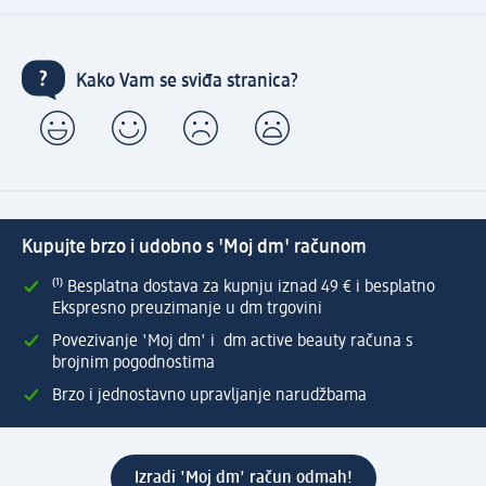
Kako Vam se sviđa stranica?
Kupujte brzo i udobno s 'Moj dm' računom
⁽¹⁾ Besplatna dostava za kupnju iznad 49 € i besplatno
Ekspresno preuzimanje u dm trgovini
Povezivanje 'Moj dm' i dm active beauty računa s
brojnim pogodnostima
Brzo i jednostavno upravljanje narudžbama
Izradi 'Moj dm' račun odmah!