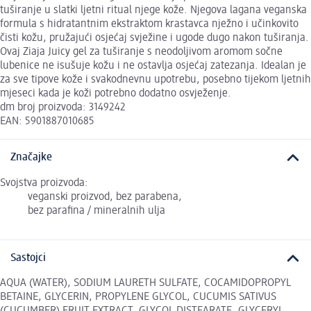
tuširanje u slatki ljetni ritual njege kože. Njegova lagana veganska
formula s hidratantnim ekstraktom krastavca nježno i učinkovito
čisti kožu, pružajući osjećaj svježine i ugode dugo nakon tuširanja.
Ovaj Ziaja Juicy gel za tuširanje s neodoljivom aromom sočne
lubenice ne isušuje kožu i ne ostavlja osjećaj zatezanja. Idealan je
za sve tipove kože i svakodnevnu upotrebu, posebno tijekom ljetnih
mjeseci kada je koži potrebno dodatno osvježenje.
dm broj proizvoda: 3149242
EAN: 5901887010685
Značajke
Svojstva proizvoda:
veganski proizvod, bez parabena,
bez parafina / mineralnih ulja
Sastojci
AQUA (WATER), SODIUM LAURETH SULFATE, COCAMIDOPROPYL
BETAINE, GLYCERIN, PROPYLENE GLYCOL, CUCUMIS SATIVUS