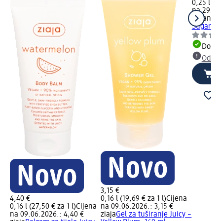
0,25 l (19
na 29.04
organic 
Sugar W
Dostu
Odabe
3,15 €
4,40 €
0,16 l (19,69 € za 1 l)
Cijena
0,16 l (27,50 € za 1 l)
Cijena
na 09.06.2026.: 3,15 €
na 09.06.2026.: 4,40 €
ziaja
Gel za tuširanje Juicy –