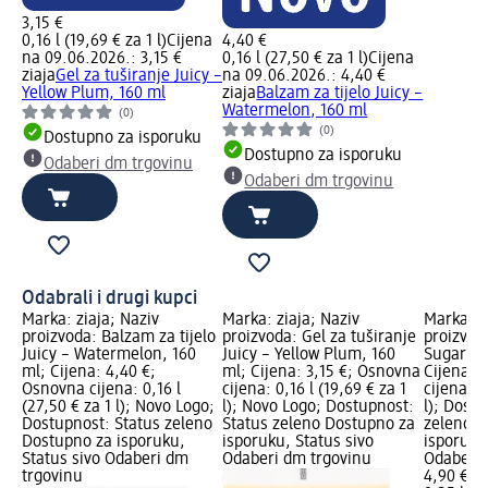
3,15 €
0,16 l (19,69 € za 1 l)
Cijena
4,40 €
na 09.06.2026.: 3,15 €
0,16 l (27,50 € za 1 l)
Cijena
ziaja
Gel za tuširanje Juicy –
na 09.06.2026.: 4,40 €
Yellow Plum, 160 ml
ziaja
Balzam za tijelo Juicy –
Watermelon, 160 ml
(0)
(0)
Dostupno za isporuku
Dostupno za isporuku
Odaberi dm trgovinu
Odaberi dm trgovinu
Odabrali i drugi kupci
Marka: ziaja; Naziv
Marka: ziaja; Naziv
Marka: o
proizvoda: Balzam za tijelo
proizvoda: Gel za tuširanje
proizvoda
Juicy – Watermelon, 160
Juicy – Yellow Plum, 160
Sugar Wa
ml; Cijena: 4,40 €;
ml; Cijena: 3,15 €; Osnovna
Cijena: 
Osnovna cijena: 0,16 l
cijena: 0,16 l (19,69 € za 1
cijena: 0
(27,50 € za 1 l); Novo Logo;
l); Novo Logo; Dostupnost:
l); Dost
Dostupnost: Status zeleno
Status zeleno Dostupno za
zeleno D
Dostupno za isporuku,
isporuku, Status sivo
isporuku
Status sivo Odaberi dm
Odaberi dm trgovinu
Odaberi 
trgovinu
4,90 €