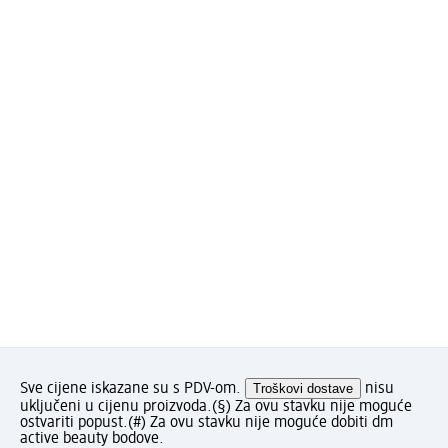
Sve cijene iskazane su s PDV-om.
Troškovi dostave
nisu
uključeni u cijenu proizvoda.
(§) Za ovu stavku nije moguće
ostvariti popust.
(#) Za ovu stavku nije moguće dobiti dm
active beauty bodove.