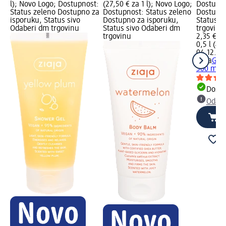
l); Novo Logo; Dostupnost:
(27,50 € za 1 l); Novo Logo;
Dostupno
Status zeleno Dostupno za
Dostupnost: Status zeleno
Dostupno
isporuku, Status sivo
Dostupno za isporuku,
Status s
Odaberi dm trgovinu
Status sivo Odaberi dm
trgovinu
trgovinu
2,35 €
0,5 l (4,7
04.12.20
ziaja
Gel 
500 ml
Dostu
Odabe