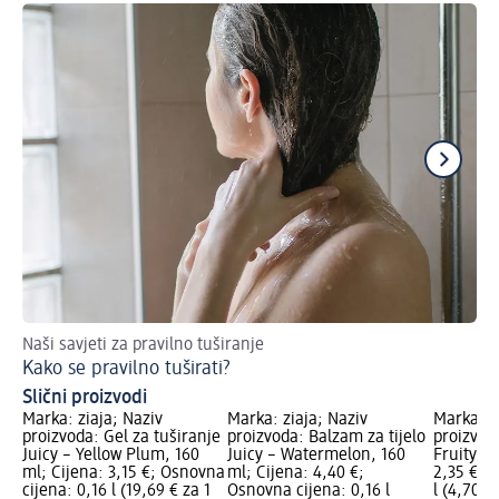
Naši savjeti za pravilno tuširanje
Šte
Kako se pravilno tuširati?
Pr
Slični proizvodi
Marka: ziaja; Naziv
Marka: ziaja; Naziv
Marka: z
proizvoda: Gel za tuširanje
proizvoda: Balzam za tijelo
proizvod
Juicy – Yellow Plum, 160
Juicy – Watermelon, 160
Fruity, 5
ml; Cijena: 3,15 €; Osnovna
ml; Cijena: 4,40 €;
2,35 €; 
cijena: 0,16 l (19,69 € za 1
Osnovna cijena: 0,16 l
l (4,70 € 