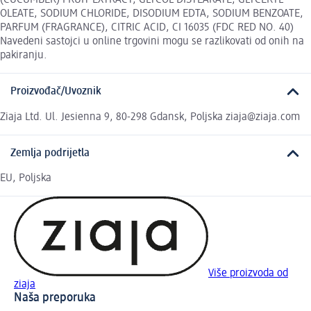
(CUCUMBER) FRUIT EXTRACT, GLYCOL DISTEARATE, GLYCERYL
OLEATE, SODIUM CHLORIDE, DISODIUM EDTA, SODIUM BENZOATE,
PARFUM (FRAGRANCE), CITRIC ACID, CI 16035 (FDC RED NO. 40)
Navedeni sastojci u online trgovini mogu se razlikovati od onih na
pakiranju.
Proizvođač/Uvoznik
Ziaja Ltd. Ul. Jesienna 9, 80-298 Gdansk, Poljska ziaja@ziaja.com
Zemlja podrijetla
EU, Poljska
Više proizvoda od
ziaja
Naša preporuka