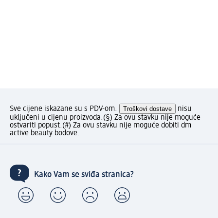
Sve cijene iskazane su s PDV-om.
Troškovi dostave
nisu
uključeni u cijenu proizvoda.
(§) Za ovu stavku nije moguće
ostvariti popust.
(#) Za ovu stavku nije moguće dobiti dm
active beauty bodove.
Kako Vam se sviđa stranica?