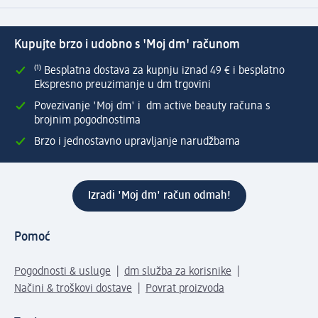
Kupujte brzo i udobno s 'Moj dm' računom
⁽¹⁾ Besplatna dostava za kupnju iznad 49 € i besplatno
Ekspresno preuzimanje u dm trgovini
Povezivanje 'Moj dm' i dm active beauty računa s
brojnim pogodnostima
Brzo i jednostavno upravljanje narudžbama
Izradi 'Moj dm' račun odmah!
Pomoć
Pogodnosti & usluge
dm služba za korisnike
Načini & troškovi dostave
Povrat proizvoda