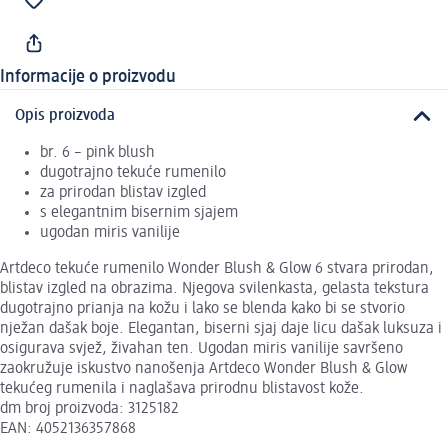
Informacije o proizvodu
Opis proizvoda
br. 6 – pink blush
dugotrajno tekuće rumenilo
za prirodan blistav izgled
s elegantnim bisernim sjajem
ugodan miris vanilije
Artdeco tekuće rumenilo Wonder Blush & Glow 6 stvara prirodan,
blistav izgled na obrazima. Njegova svilenkasta, gelasta tekstura
dugotrajno prianja na kožu i lako se blenda kako bi se stvorio
nježan dašak boje. Elegantan, biserni sjaj daje licu dašak luksuza i
osigurava svjež, živahan ten. Ugodan miris vanilije savršeno
zaokružuje iskustvo nanošenja Artdeco Wonder Blush & Glow
tekućeg rumenila i naglašava prirodnu blistavost kože.
dm broj proizvoda: 3125182
EAN: 4052136357868