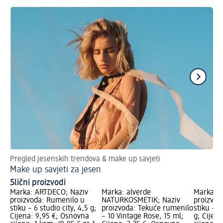
Pregled jesenskih trendova & make up savjeti
Na
Make up savjeti za jesen
Ma
Slični proizvodi
Marka: ARTDECO; Naziv
Marka: alverde
Marka: 
proizvoda: Rumenilo u
NATURKOSMETIK; Naziv
proizvod
stiku – 6 studio city, 4,5 g;
proizvoda: Tekuće rumenilo
stiku – 3
Cijena: 9,95 €; Osnovna
– 10 Vintage Rose, 15 ml;
g; Cijen