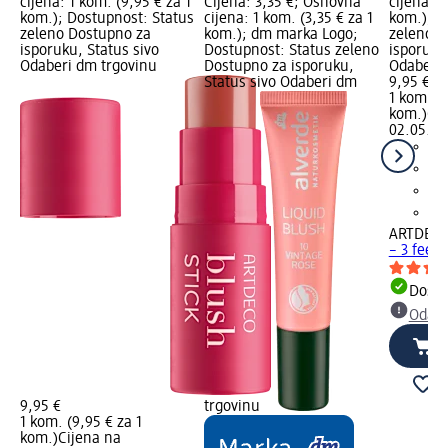
cijena: 1 kom. (9,95 € za 1
Cijena: 3,35 €; Osnovna
cijena: 1
kom.); Dostupnost: Status
cijena: 1 kom. (3,35 € za 1
kom.); D
zeleno Dostupno za
kom.); dm marka Logo;
zeleno D
isporuku, Status sivo
Dostupnost: Status zeleno
isporuku
Odaberi dm trgovinu
Dostupno za isporuku,
Odaberi 
Status sivo Odaberi dm
9,95 €
1 kom. (9
kom.)
Cij
02.05.20
ARTDEC
– 3 feeli
Dostu
Odabe
9,95 €
trgovinu
1 kom. (9,95 € za 1
kom.)
Cijena na