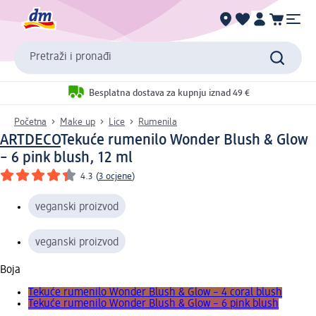
Pretraži i pronađi
Besplatna dostava za kupnju iznad 49 €
Početna
Make up
Lice
Rumenila
ARTDECO
Tekuće rumenilo Wonder Blush & Glow
– 6 pink blush, 12 ml
4.3
(
3 ocjene
)
veganski proizvod
veganski proizvod
Boja
Tekuće rumenilo Wonder Blush & Glow – 4 coral blush
Tekuće rumenilo Wonder Blush & Glow – 6 pink blush