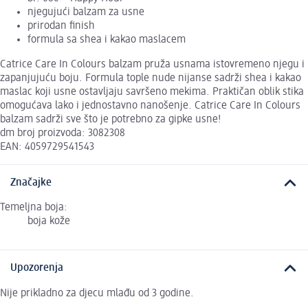
njegujući balzam za usne
prirodan finish
formula sa shea i kakao maslacem
Catrice Care In Colours balzam pruža usnama istovremeno njegu i
zapanjujuću boju. Formula tople nude nijanse sadrži shea i kakao
maslac koji usne ostavljaju savršeno mekima. Praktičan oblik stika
omogućava lako i jednostavno nanošenje. Catrice Care In Colours
balzam sadrži sve što je potrebno za gipke usne!
dm broj proizvoda: 3082308
EAN: 4059729541543
Značajke
Temeljna boja:
boja kože
Upozorenja
Nije prikladno za djecu mlađu od 3 godine.