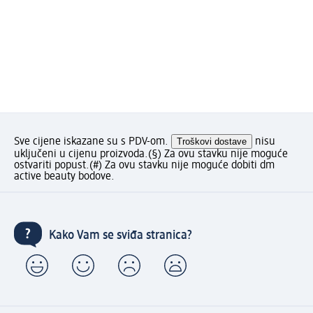
Sve cijene iskazane su s PDV-om.
Troškovi dostave
nisu
uključeni u cijenu proizvoda.
(§) Za ovu stavku nije moguće
ostvariti popust.
(#) Za ovu stavku nije moguće dobiti dm
active beauty bodove.
Kako Vam se sviđa stranica?