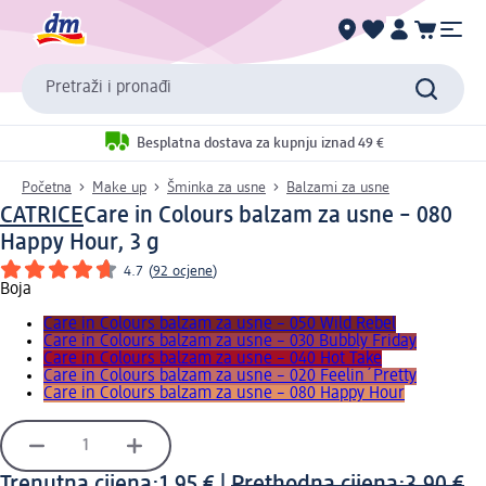
Pretraži i pronađi
Besplatna dostava za kupnju iznad 49 €
Početna
Make up
Šminka za usne
Balzami za usne
CATRICE
Care in Colours balzam za usne – 080
Happy Hour, 3 g
4.7
(
92 ocjene
)
Boja
Care in Colours balzam za usne – 050 Wild Rebel
Care in Colours balzam za usne – 030 Bubbly Friday
Care in Colours balzam za usne – 040 Hot Take
Care in Colours balzam za usne – 020 Feelin´Pretty
Care in Colours balzam za usne – 080 Happy Hour
Trenutna cijena:
1,95 €
|
Prethodna cijena:
3,90 €