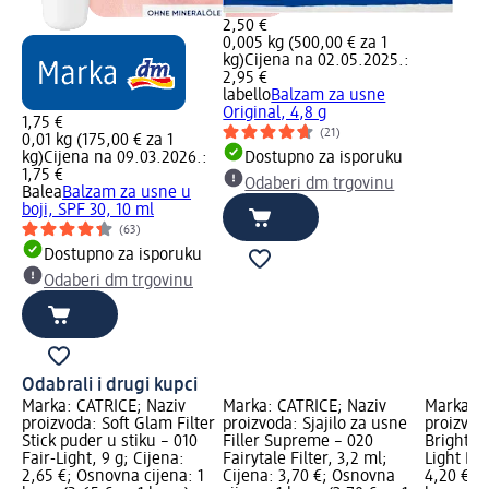
2,50 €
0,005 kg (500,00 € za 1
kg)
Cijena na 02.05.2025.:
2,95 €
labello
Balzam za usne
Original, 4,8 g
1,75 €
(21)
0,01 kg (175,00 € za 1
kg)
Cijena na 09.03.2026.:
Dostupno za isporuku
1,75 €
Odaberi dm trgovinu
Balea
Balzam za usne u
boji, SPF 30, 10 ml
(63)
Dostupno za isporuku
Odaberi dm trgovinu
Odabrali i drugi kupci
Marka: CATRICE; Naziv
Marka: CATRICE; Naziv
Marka: C
proizvoda: Soft Glam Filter
proizvoda: Sjajilo za usne
proizvod
Stick puder u stiku – 010
Filler Supreme – 020
Brighten
Fair-Light, 9 g; Cijena:
Fairytale Filter, 3,2 ml;
Light Ros
2,65 €; Osnovna cijena: 1
Cijena: 3,70 €; Osnovna
4,20 €; 