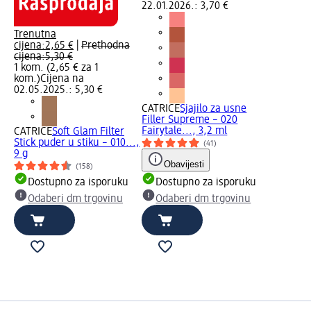
22.01.2026.: 3,70 €
Trenutna
cijena:
2,65 €
|
Prethodna
cijena:
5,30 €
1 kom. (2,65 € za 1
kom.)
Cijena na
02.05.2025.: 5,30 €
CATRICE
Sjajilo za usne
Filler Supreme – 020
Fairytale..., 3,2 ml
CATRICE
Soft Glam Filter
Stick puder u stiku – 010...,
(41)
9 g
Obavijesti
(158)
Dostupno za isporuku
Dostupno za isporuku
Odaberi dm trgovinu
Odaberi dm trgovinu