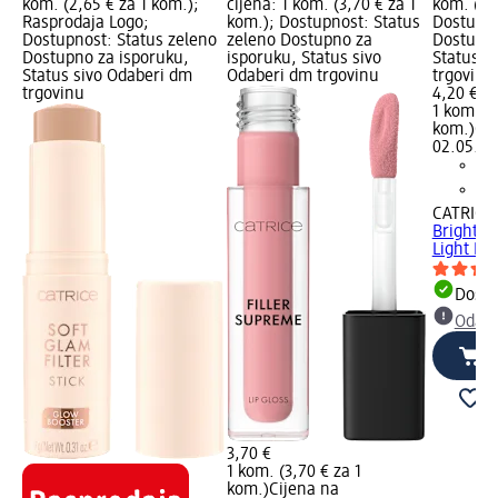
kom. (2,65 € za 1 kom.);
cijena: 1 kom. (3,70 € za 1
kom. (4,
Rasprodaja Logo;
kom.); Dostupnost: Status
Dostupno
Dostupnost: Status zeleno
zeleno Dostupno za
Dostupno
Dostupno za isporuku,
isporuku, Status sivo
Status s
Status sivo Odaberi dm
Odaberi dm trgovinu
trgovinu
trgovinu
4,20 €
1 kom. (4
kom.)
Cij
02.05.20
CATRICE
Brighten
Light Ros
Dostu
Odabe
3,70 €
1 kom. (3,70 € za 1
kom.)
Cijena na