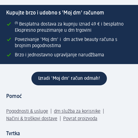
Kupujte brzo i udobno s 'Moj dm' računom
⁽¹⁾ Besplatna dostava za kupnju iznad 49 € i besplatno
Ekspresno preuzimanje u dm trgovini
Povezivanje 'Moj dm' i dm active beauty računa s
brojnim pogodnostima
Brzo i jednostavno upravljanje narudžbama
Izradi 'Moj dm' račun odmah!
Pomoć
Pogodnosti & usluge
dm služba za korisnike
Načini & troškovi dostave
Povrat proizvoda
Tvrtka