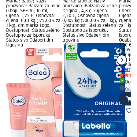
Marka: Balea; Naziv
Marka: labello; Naziv
Marka: l
proizvoda: Balzam za usne
proizvoda: Balzam za usne
proizvod
u boji, SPF 30, 10 ml;
Original, 4,8 g; Cijena:
Cherry S
Cijena: 1,75 €; Osnovna
2,50 €; Osnovna cijena:
Cijena: 
cijena: 0,01 kg (175,00 € za
0,005 kg (500,00 € za 1 kg);
cijena: 0
1 kg); dm marka Logo;
Dostupnost: Status zeleno
za 1 kg)
Dostupnost: Status zeleno
Dostupno za isporuku,
Status z
Dostupno za isporuku,
Status sivo Odaberi dm
isporuku
Status sivo Odaberi dm
trgovinu
Odaberi 
trgovinu
3,00 €
0,005 kg 
kg)
Cijen
3,45 €
labello
Ba
Cherry S
Dostu
Odabe