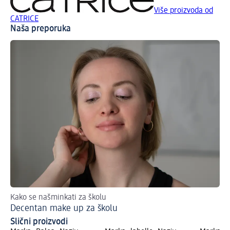
Više proizvoda od
CATRICE
Naša preporuka
Kako se našminkati za školu
No
Decentan make up za školu
Ha
Slični proizvodi