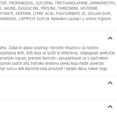
TER, PROPANEDIOL, GLYCERIN, TRIETHANOLAMINE, AMINOMETHYL
 VALINE, ISOLEUCINE, PROLINE, THREONINE, HISTIDINE,
TINATE, DEXTRIN, CITRIC ACID, POLYSORBATE 20, GELLAN GUM,
DIOL, CAPRYLYL GLYCOL Navedeni sastojci u online trgovini
edno. Zabaciti glavu unatrag i koristiti mlaznicu za nježno
ljivoj koži, koži koja se ljušti ili oštećenoj. Izbjegavati područje
eljito isprati, prestati koristiti i posavjetovati se s liječnikom.
izvod sadrži alfa hidroksi kiselinu (AHA) koja može povećati
nje suncu dok koristite ovaj proizvod i tjedan dana nakon toga.