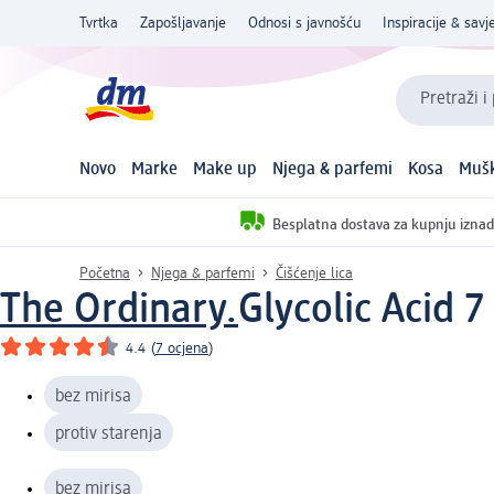
Tvrtka
Zapošljavanje
Odnosi s javnošću
Inspiracije & savje
Pretraži i
Novo
Marke
Make up
Njega & parfemi
Kosa
Mušk
Besplatna dostava za kupnju iznad
Početna
Njega & parfemi
Čišćenje lica
The Ordinary.
Glycolic Acid 
4.4
(
7 ocjena
)
bez mirisa
protiv starenja
bez mirisa