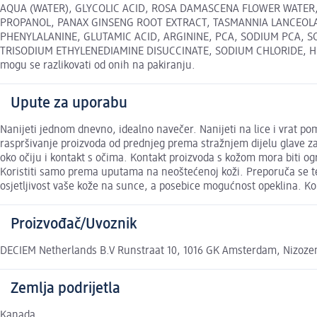
AQUA (WATER), GLYCOLIC ACID, ROSA DAMASCENA FLOWER WATER
PROPANOL, PANAX GINSENG ROOT EXTRACT, TASMANNIA LANCEOLATA 
PHENYLALANINE, GLUTAMIC ACID, ARGININE, PCA, SODIUM PCA, S
TRISODIUM ETHYLENEDIAMINE DISUCCINATE, SODIUM CHLORIDE, HEX
mogu se razlikovati od onih na pakiranju.
Upute za uporabu
Nanijeti jednom dnevno, idealno navečer. Nanijeti na lice i vrat pomo
raspršivanje proizvoda od prednjeg prema stražnjem dijelu glave zamaš
oko očiju i kontakt s očima. Kontakt proizvoda s kožom mora biti ograni
Koristiti samo prema uputama na neoštećenoj koži. Preporuča se test
osjetljivost vaše kože na sunce, a posebice mogućnost opeklina. Kor
Proizvođač/Uvoznik
DECIEM Netherlands B.V Runstraat 10, 1016 GK Amsterdam, Nizo
Zemlja podrijetla
Kanada