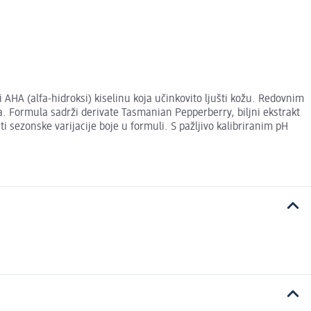
i AHA (alfa-hidroksi) kiselinu koja učinkovito ljušti kožu. Redovnim
ja. Formula sadrži derivate Tasmanian Pepperberry, biljni ekstrakt
ti sezonske varijacije boje u formuli. S pažljivo kalibriranim pH