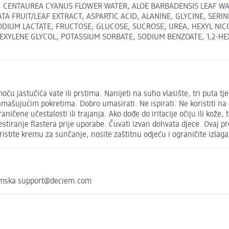
, CENTAUREA CYANUS FLOWER WATER, ALOE BARBADENSIS LEAF WA
FRUIT/LEAF EXTRACT, ASPARTIC ACID, ALANINE, GLYCINE, SERINE,
ODIUM LACTATE, FRUCTOSE, GLUCOSE, SUCROSE, UREA, HEXYL NICO
YLENE GLYCOL, POTASSIUM SORBATE, SODIUM BENZOATE, 1,2-HEXANE
ću jastučića vate ili prstima. Nanijeti na suho vlasište, tri puta tj
ujućim pokretima. Dobro umasirati. Ne ispirati. Ne koristiti na osjet
čene učestalosti ili trajanja. Ako dođe do iritacije očiju ili kože, tem
iranje flastera prije uporabe. Čuvati izvan dohvata djece. Ovaj pro
istite kremu za sunčanje, nosite zaštitnu odjeću i ograničite izlaga
zemska support@deciem.com