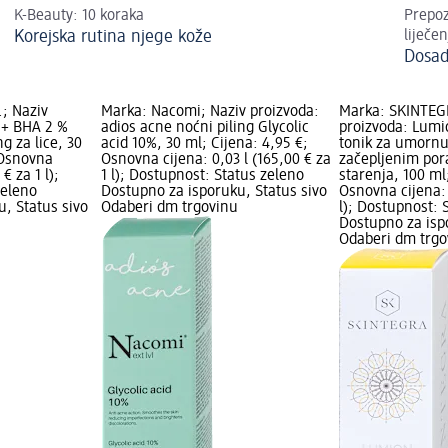
K-Beauty: 10 koraka
Prepoz
Korejska rutina njege kože
liječen
Dosadn
.; Naziv
Marka: Nacomi; Naziv proizvoda:
Marka: SKINTEG
 + BHA 2 %
adios acne noćni piling Glycolic
proizvoda: Lumio
ng za lice, 30
acid 10%, 30 ml; Cijena: 4,95 €;
tonik za umornu
 Osnovna
Osnovna cijena: 0,03 l (165,00 € za
začepljenim po
€ za 1 l);
1 l); Dostupnost: Status zeleno
starenja, 100 ml
zeleno
Dostupno za isporuku, Status sivo
Osnovna cijena: 
, Status sivo
Odaberi dm trgovinu
l); Dostupnost: 
Dostupno za isp
Odaberi dm trgo