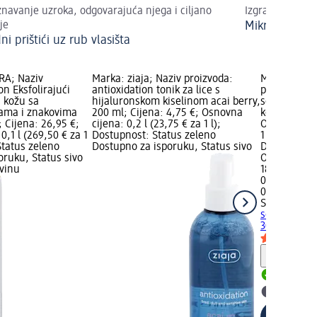
navanje uzroka, odgovarajuća njega i ciljano
Izgradnja, oso
je
Mikrobiom na
i prištići uz rub vlasišta
RA; Naziv
Marka: ziaja; Naziv proizvoda:
Marka: SKI
n Eksfolirajući
antioxidation tonik za lice s
proizvoda: C
 kožu sa
hijaluronskom kiselinom acai berry,
serum za m
rama i znakovima
200 ml; Cijena: 4,75 €; Osnovna
kožu, 30 ml;
; Cijena: 26,95 €;
cijena: 0,2 l (23,75 € za 1 l);
Osnovna cije
0,1 l (269,50 € za 1
Dostupnost: Status zeleno
1 l); Dostup
Status zeleno
Dostupno za isporuku, Status sivo
Dostupno za
oruku, Status sivo
Odaberi dm 
vinu
18,45 €
0,03 l (615,0
02.05.2025.
SKINTEGRA
serum za ma
30 ml
Obavijes
Dostupno
Odaberi 