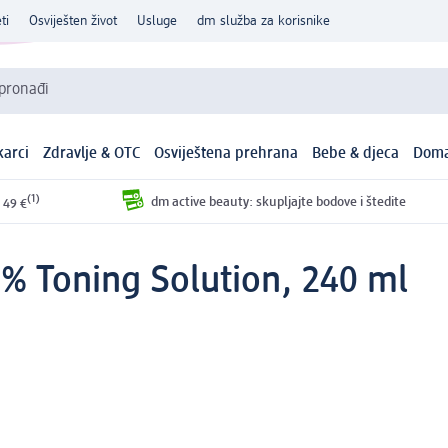
ti
Osviješten život
Usluge
dm služba za korisnike
 pronađi
arci
Zdravlje & OTC
Osviještena prehrana
Bebe & djeca
Doma
(1)
dm active beauty: skupljajte bodove i štedite
 49 €
7 % Toning Solution, 240 ml