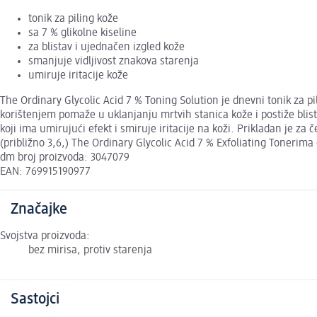
tonik za piling kože
sa 7 % glikolne kiseline
za blistav i ujednačen izgled kože
smanjuje vidljivost znakova starenja
umiruje iritacije kože
The Ordinary Glycolic Acid 7 % Toning Solution je dnevni tonik za pil
korištenjem pomaže u uklanjanju mrtvih stanica kože i postiže blist
koji ima umirujući efekt i smiruje iritacije na koži. Prikladan je za
(približno 3,6,) The Ordinary Glycolic Acid 7 % Exfoliating Tonerima
dm broj proizvoda: 3047079
EAN: 769915190977
Značajke
Svojstva proizvoda:
bez mirisa, protiv starenja
Sastojci