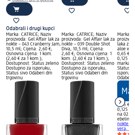
Odabrali i drugi kupci
Marka: CATRICE; Naziv
Marka: CATRICE; Naziv
Marka: e
proizvoda: Gel Affair lak za
proizvoda: Gel Affair lak za
proizvod
nokte – 043 Cranberry Jam,
nokte – 039 Double Shot
laka za 
10,5 ml; Cijena: 2,60 €;
Diva, 10,5 ml; Cijena:
aloe vera
Osnovna cijena: 1 kom.
2,60 €; Osnovna cijena: 1
0,65 €; 
(2,60 € za 1 kom.);
kom. (2,60 € za 1 kom.);
0,125 l (
Dostupnost: Status zeleno
Dostupnost: Status zeleno
marka Lo
Dostupno za isporuku,
Dostupno za isporuku,
Status z
Status sivo Odaberi dm
Status sivo Odaberi dm
isporuku
trgovinu
trgovinu
Odaberi 
0,65 €
0,125 l (5
na 02.05
ebelin
Od
nokte s 
vera, 12