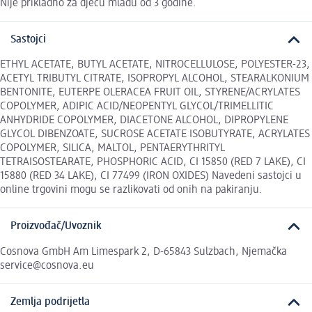
Nije prikladno za djecu mlađu od 3 godine.
Sastojci
ETHYL ACETATE, BUTYL ACETATE, NITROCELLULOSE, POLYESTER-23,
ACETYL TRIBUTYL CITRATE, ISOPROPYL ALCOHOL, STEARALKONIUM
BENTONITE, EUTERPE OLERACEA FRUIT OIL, STYRENE/ACRYLATES
COPOLYMER, ADIPIC ACID/NEOPENTYL GLYCOL/TRIMELLITIC
ANHYDRIDE COPOLYMER, DIACETONE ALCOHOL, DIPROPYLENE
GLYCOL DIBENZOATE, SUCROSE ACETATE ISOBUTYRATE, ACRYLATES
COPOLYMER, SILICA, MALTOL, PENTAERYTHRITYL
TETRAISOSTEARATE, PHOSPHORIC ACID, CI 15850 (RED 7 LAKE), CI
15880 (RED 34 LAKE), CI 77499 (IRON OXIDES) Navedeni sastojci u
online trgovini mogu se razlikovati od onih na pakiranju.
Proizvođač/Uvoznik
Cosnova GmbH Am Limespark 2, D-65843 Sulzbach, Njemačka
service@cosnova.eu
Zemlja podrijetla