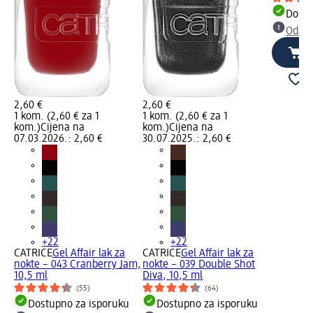
Dostu
Odabe
2,60 €
2,60 €
1 kom. (2,60 € za 1
1 kom. (2,60 € za 1
kom.)
Cijena na
kom.)
Cijena na
07.03.2026.: 2,60 €
30.07.2025.: 2,60 €
+22
+22
CATRICE
Gel Affair lak za
CATRICE
Gel Affair lak za
nokte – 043 Cranberry Jam,
nokte – 039 Double Shot
10,5 ml
Diva, 10,5 ml
(55)
(64)
Dostupno za isporuku
Dostupno za isporuku