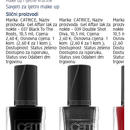
Make up i ljetne vrućine
Up
Savjeti za ljetni make up
Lj
Slični proizvodi
Marka: CATRICE; Naziv
Marka: CATRICE; Naziv
Marka: C
proizvoda: Gel Affair lak za
proizvoda: Gel Affair lak za
proizvoda
nokte – 037 Black To The
nokte – 039 Double Shot
nokte – 
Roots, 10,5 ml; Cijena:
Diva, 10,5 ml; Cijena:
10,5 ml; 
2,60 €; Osnovna cijena: 1
2,60 €; Osnovna cijena: 1
Osnovna 
kom. (2,60 € za 1 kom.);
kom. (2,60 € za 1 kom.);
(2,60 € z
Dostupnost: Status zeleno
Dostupnost: Status zeleno
Dostupno
Dostupno za isporuku,
Dostupno za isporuku,
Dostupno
Status sivo Odaberi dm
Status sivo Odaberi dm
Status s
trgovinu
trgovinu
trgovinu