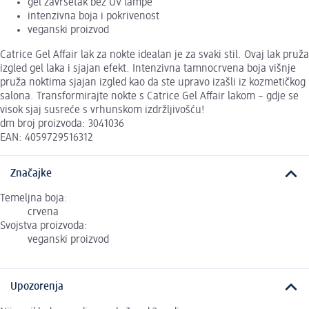
gel završetak bez UV lampe
intenzivna boja i pokrivenost
veganski proizvod
Catrice Gel Affair lak za nokte idealan je za svaki stil. Ovaj lak pruža
izgled gel laka i sjajan efekt. Intenzivna tamnocrvena boja višnje
pruža noktima sjajan izgled kao da ste upravo izašli iz kozmetičkog
salona. Transformirajte nokte s Catrice Gel Affair lakom – gdje se
visok sjaj susreće s vrhunskom izdržljivošću!
dm broj proizvoda: 3041036
EAN: 4059729516312
Značajke
Temeljna boja:
crvena
Svojstva proizvoda:
veganski proizvod
Upozorenja