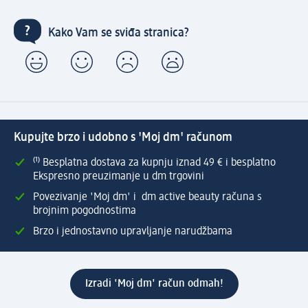
Kako Vam se sviđa stranica?
Kupujte brzo i udobno s 'Moj dm' računom
⁽¹⁾ Besplatna dostava za kupnju iznad 49 € i besplatno
Ekspresno preuzimanje u dm trgovini
Povezivanje 'Moj dm' i dm active beauty računa s
brojnim pogodnostima
Brzo i jednostavno upravljanje narudžbama
Izradi 'Moj dm' račun odmah!