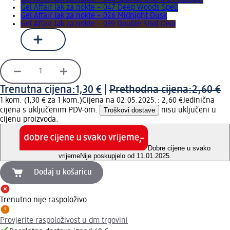
Gel Affair lak za nokte – 047 Deep Woods Spell
Gel Affair lak za nokte – 026 Midnight Dusk
Gel Affair lak za nokte – 039 Double Shot Diva
Trenutna cijena:
1,30 €
|
Prethodna cijena:
2,60 €
1 kom. (1,30 € za 1 kom.)
Cijena na 02.05.2025.: 2,60 €
Jedinična
cijena s uključenim PDV-om.
Troškovi dostave
nisu uključeni u
cijenu proizvoda.
Dobre cijene u svako
vrijeme
Nije poskupjelo od 11.01.2025.
Dodaj u košaricu
Trenutno nije raspoloživo
Provjerite raspoloživost u dm trgovini