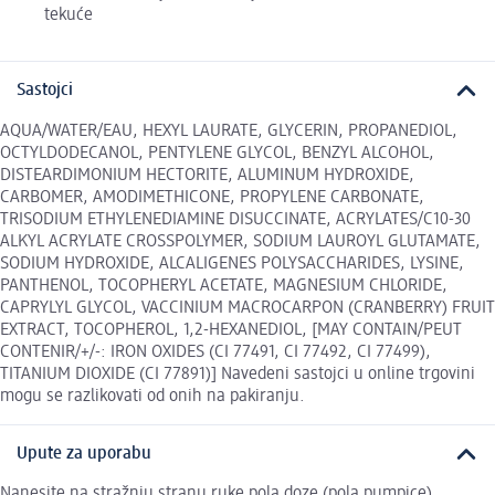
tekuće
Sastojci
AQUA/WATER/EAU, HEXYL LAURATE, GLYCERIN, PROPANEDIOL,
OCTYLDODECANOL, PENTYLENE GLYCOL, BENZYL ALCOHOL,
DISTEARDIMONIUM HECTORITE, ALUMINUM HYDROXIDE,
CARBOMER, AMODIMETHICONE, PROPYLENE CARBONATE,
TRISODIUM ETHYLENEDIAMINE DISUCCINATE, ACRYLATES/C10-30
ALKYL ACRYLATE CROSSPOLYMER, SODIUM LAUROYL GLUTAMATE,
SODIUM HYDROXIDE, ALCALIGENES POLYSACCHARIDES, LYSINE,
PANTHENOL, TOCOPHERYL ACETATE, MAGNESIUM CHLORIDE,
CAPRYLYL GLYCOL, VACCINIUM MACROCARPON (CRANBERRY) FRUIT
EXTRACT, TOCOPHEROL, 1,2-HEXANEDIOL, [MAY CONTAIN/PEUT
CONTENIR/+/-: IRON OXIDES (CI 77491, CI 77492, CI 77499),
TITANIUM DIOXIDE (CI 77891)] Navedeni sastojci u online trgovini
mogu se razlikovati od onih na pakiranju.
Upute za uporabu
Nanesite na stražnju stranu ruke pola doze (pola pumpice).