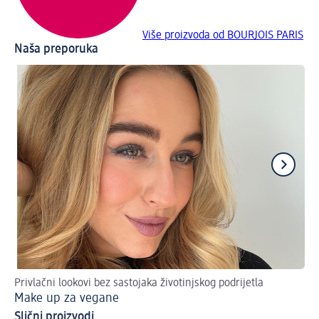
Više proizvoda od BOURJOIS PARIS
Naša preporuka
Privlačni lookovi bez sastojaka životinjskog podrijetla
Par
Make up za vegane
Ma
Slični proizvodi