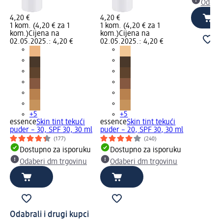
Odabe
4,20 €
4,20 €
1 kom. (4,20 € za 1
1 kom. (4,20 € za 1
kom.)
Cijena na
kom.)
Cijena na
02.05.2025.: 4,20 €
02.05.2025.: 4,20 €
+5
+5
essence
Skin tint tekući
essence
Skin tint tekući
puder – 30, SPF 30, 30 ml
puder – 20, SPF 30, 30 ml
(177)
(240)
Dostupno za isporuku
Dostupno za isporuku
Odaberi dm trgovinu
Odaberi dm trgovinu
Odabrali i drugi kupci