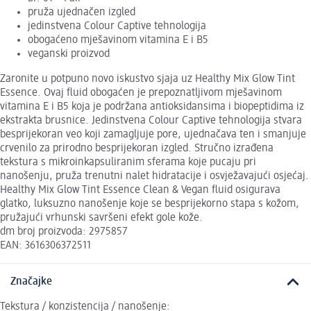
pruža ujednačen izgled
jedinstvena Colour Captive tehnologija
obogaćeno mješavinom vitamina E i B5
veganski proizvod
Zaronite u potpuno novo iskustvo sjaja uz Healthy Mix Glow Tint
Essence. Ovaj fluid obogaćen je prepoznatljivom mješavinom
vitamina E i B5 koja je podržana antioksidansima i biopeptidima iz
ekstrakta brusnice. Jedinstvena Colour Captive tehnologija stvara
besprijekoran veo koji zamagljuje pore, ujednačava ten i smanjuje
crvenilo za prirodno besprijekoran izgled. Stručno izrađena
tekstura s mikroinkapsuliranim sferama koje pucaju pri
nanošenju, pruža trenutni nalet hidratacije i osvježavajući osjećaj.
Healthy Mix Glow Tint Essence Clean & Vegan fluid osigurava
glatko, luksuzno nanošenje koje se besprijekorno stapa s kožom,
pružajući vrhunski savršeni efekt gole kože.
dm broj proizvoda: 2975857
EAN: 3616306372511
Značajke
Tekstura / konzistencija / nanošenje: