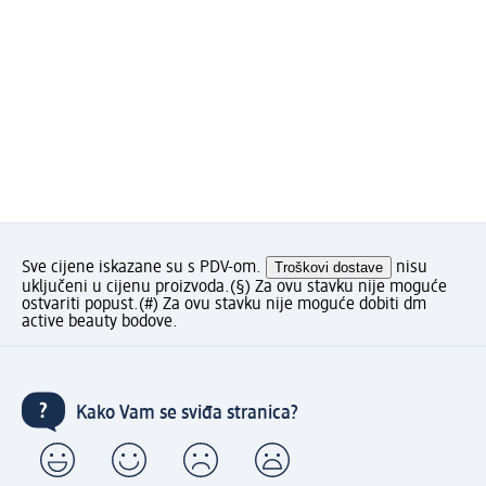
Sve cijene iskazane su s PDV-om.
Troškovi dostave
nisu
uključeni u cijenu proizvoda.
(§) Za ovu stavku nije moguće
ostvariti popust.
(#) Za ovu stavku nije moguće dobiti dm
active beauty bodove.
Kako Vam se sviđa stranica?