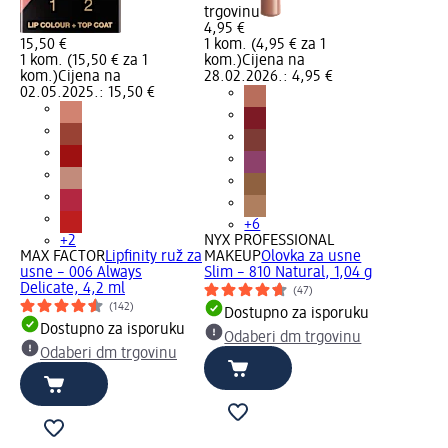
trgovinu
4,95 €
15,50 €
1 kom. (4,95 € za 1
1 kom. (15,50 € za 1
kom.)
Cijena na
kom.)
Cijena na
28.02.2026.: 4,95 €
02.05.2025.: 15,50 €
+6
+2
NYX PROFESSIONAL
MAX FACTOR
Lipfinity ruž za
MAKEUP
Olovka za usne
usne – 006 Always
Slim – 810 Natural, 1,04 g
Delicate, 4,2 ml
(47)
(142)
Dostupno za isporuku
Dostupno za isporuku
Odaberi dm trgovinu
Odaberi dm trgovinu