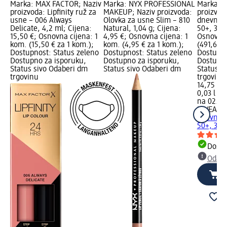
Marka: MAX FACTOR; Naziv
Marka: NYX PROFESSIONAL
Marka: N
proizvoda: Lipfinity ruž za
MAKEUP; Naziv proizvoda:
proizvod
usne – 006 Always
Olovka za usne Slim – 810
dnevni s
Delicate, 4,2 ml; Cijena:
Natural, 1,04 g; Cijena:
50+, 30 m
15,50 €; Osnovna cijena: 1
4,95 €; Osnovna cijena: 1
Osnovna 
kom. (15,50 € za 1 kom.);
kom. (4,95 € za 1 kom.);
(491,67 € 
Dostupnost: Status zeleno
Dostupnost: Status zeleno
Dostupno
Dostupno za isporuku,
Dostupno za isporuku,
Dostupno
Status sivo Odaberi dm
Status sivo Odaberi dm
Status s
trgovinu
trgovinu
14,75 €
0,03 l (49
na 02.05
NIVEA S
dnevni s
50+, 30 
Dostu
Odabe