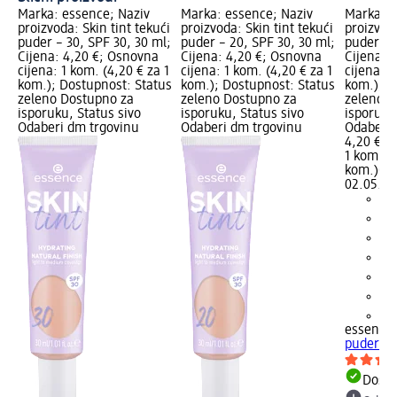
Marka: essence; Naziv
Marka: essence; Naziv
Marka: e
proizvoda: Skin tint tekući
proizvoda: Skin tint tekući
proizvoda
puder – 30, SPF 30, 30 ml;
puder – 20, SPF 30, 30 ml;
puder – 
Cijena: 4,20 €; Osnovna
Cijena: 4,20 €; Osnovna
Cijena: 
cijena: 1 kom. (4,20 € za 1
cijena: 1 kom. (4,20 € za 1
cijena: 1
kom.); Dostupnost: Status
kom.); Dostupnost: Status
kom.); D
zeleno Dostupno za
zeleno Dostupno za
zeleno D
isporuku, Status sivo
isporuku, Status sivo
isporuku
Odaberi dm trgovinu
Odaberi dm trgovinu
Odaberi 
4,20 €
1 kom. (4
kom.)
Cij
02.05.20
+5
essence
puder – 
Dostu