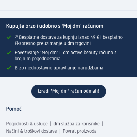
Kupujte brzo i udobno s 'Moj dm' računom
⁽¹⁾ Besplatna dostava za kupnju iznad 49 € i besplatno
Ekspresno preuzimanje u dm trgovini
Povezivanje 'Moj dm' i dm active beauty računa s
brojnim pogodnostima
Brzo i jednostavno upravljanje narudžbama
Izradi 'Moj dm' račun odmah!
Pomoć
Pogodnosti & usluge
dm služba za korisnike
Načini & troškovi dostave
Povrat proizvoda