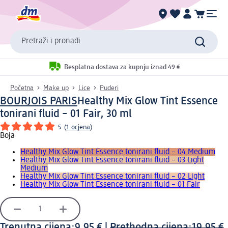
Pretraži i pronađi
Besplatna dostava za kupnju iznad 49 €
Početna
Make up
Lice
Puderi
BOURJOIS PARIS
Healthy Mix Glow Tint Essence
tonirani fluid – 01 Fair, 30 ml
5
(
1 ocjena
)
Boja
Healthy Mix Glow Tint Essence tonirani fluid – 04 Medium
Healthy Mix Glow Tint Essence tonirani fluid – 03 Light
Medium
Healthy Mix Glow Tint Essence tonirani fluid – 02 Light
Healthy Mix Glow Tint Essence tonirani fluid – 01 Fair
Trenutna cijena:
9,95 €
|
Prethodna cijena:
19,95 €