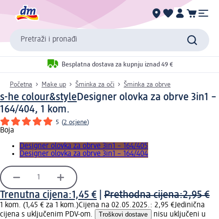
Pretraži i pronađi
Besplatna dostava za kupnju iznad 49 €
Početna
Make up
Šminka za oči
Šminka za obrve
s-he colour&style
Designer olovka za obrve 3in1 –
164/404, 1 kom.
5
(
2 ocjene
)
Boja
Designer olovka za obrve 3in1 – 164/405
Designer olovka za obrve 3in1 – 164/404
Trenutna cijena:
1,45 €
|
Prethodna cijena:
2,95 €
1 kom. (1,45 € za 1 kom.)
Cijena na 02.05.2025.: 2,95 €
Jedinična
cijena s uključenim PDV-om.
Troškovi dostave
nisu uključeni u