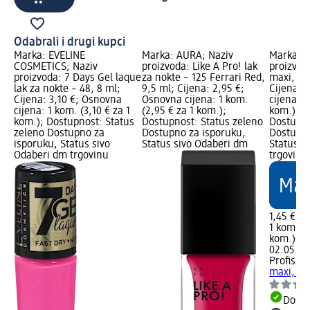
Odabrali i drugi kupci
Marka: EVELINE
Marka: AURA; Naziv
Marka: P
COSMETICS; Naziv
proizvoda: Like A Pro! lak
proizvod
l;
proizvoda: 7 Days Gel laque
za nokte – 125 Ferrari Red,
maxi, viš
lak za nokte – 48, 8 ml;
9,5 ml; Cijena: 2,95 €;
Cijena: 
 1
Cijena: 3,10 €; Osnovna
Osnovna cijena: 1 kom.
cijena: 1
cijena: 1 kom. (3,10 € za 1
(2,95 € za 1 kom.);
kom.); d
kom.); Dostupnost: Status
Dostupnost: Status zeleno
Dostupno
zeleno Dostupno za
Dostupno za isporuku,
Dostupno
isporuku, Status sivo
Status sivo Odaberi dm
Status s
Odaberi dm trgovinu
trgovinu
1,45 €
1 kom. (1
kom.)
Ci
02.05.20
Profissi
maxi, viš
Dostu