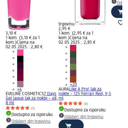
Odabe
trgovinu
2,95 €
na
3,10 €
1 kom. (2,95 € za 1
1 kom. (3,10 € za 1
kom.)
Cijena na
ve
kom.)
Cijena na
02.05.2025.: 2,85 €
02.05.2025.: 2,80 €
u
+20
+4
AURA
Like A Pro! lak za
EVELINE COSMETICS
7 Days
nokte – 125 Ferrari Red, 9,5
Gel laque lak za nokte – 48,
ml
8 ml
(3)
(1)
Dostupno za isporuku
Dostupno za isporuku
Odaberi dm trgovinu
Odaberi dm trgovinu