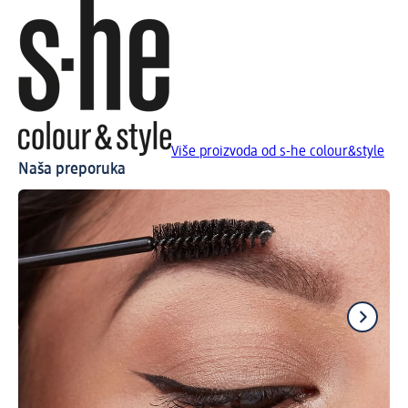
Više proizvoda od s-he colour&style
Naša preporuka