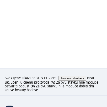
Sve cijene iskazane su s PDV-om.
Troškovi dostave
nisu
uključeni u cijenu proizvoda.
(§) Za ovu stavku nije moguće
ostvariti popust.
(#) Za ovu stavku nije moguće dobiti dm
active beauty bodove.