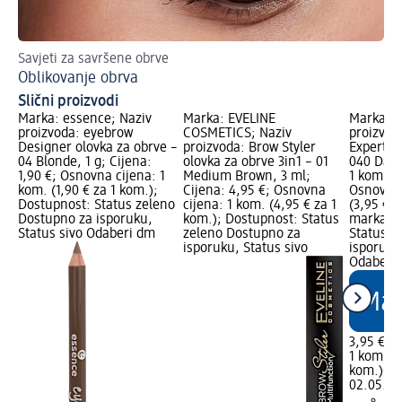
Savjeti za savršene obrve
Is
Oblikovanje obrva
Ve
Slični proizvodi
Marka: essence; Naziv
Marka: EVELINE
Marka: t
proizvoda: eyebrow
COSMETICS; Naziv
proizvod
Designer olovka za obrve –
proizvoda: Brow Styler
Expert o
04 Blonde, 1 g; Cijena:
olovka za obrve 3in1 – 01
040 Dark
1,90 €; Osnovna cijena: 1
Medium Brown, 3 ml;
1 kom.; C
kom. (1,90 € za 1 kom.);
Cijena: 4,95 €; Osnovna
Osnovna 
Dostupnost: Status zeleno
cijena: 1 kom. (4,95 € za 1
(3,95 € 
Dostupno za isporuku,
kom.); Dostupnost: Status
marka Lo
Status sivo Odaberi dm
zeleno Dostupno za
Status z
isporuku, Status sivo
isporuku
Odaberi 
3,95 €
1 kom. (3
kom.)
Cij
02.05.20