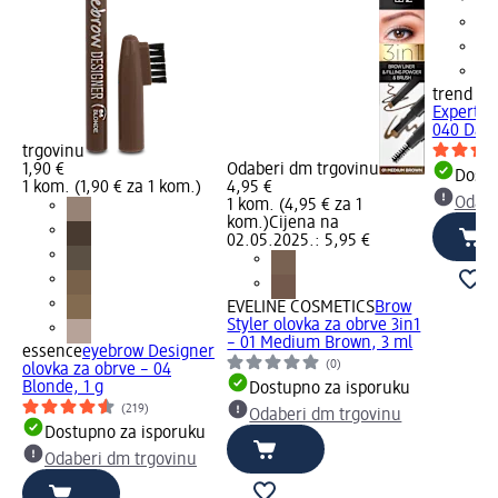
trend !t 
Expert o
040 Dark
trgovinu
1,90 €
Odaberi dm trgovinu
Dostu
1 kom. (1,90 € za 1 kom.)
4,95 €
Odabe
1 kom. (4,95 € za 1
kom.)
Cijena na
02.05.2025.: 5,95 €
EVELINE COSMETICS
Brow
Styler olovka za obrve 3in1
– 01 Medium Brown, 3 ml
essence
eyebrow Designer
(0)
olovka za obrve – 04
Blonde, 1 g
Dostupno za isporuku
(219)
Odaberi dm trgovinu
Dostupno za isporuku
Odaberi dm trgovinu