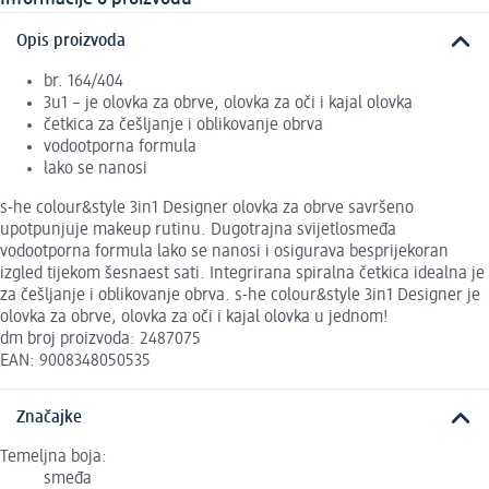
Opis proizvoda
br. 164/404
3u1 – je olovka za obrve, olovka za oči i kajal olovka
četkica za češljanje i oblikovanje obrva
vodootporna formula
lako se nanosi
s-he colour&style 3in1 Designer olovka za obrve savršeno
upotpunjuje makeup rutinu. Dugotrajna svijetlosmeđa
vodootporna formula lako se nanosi i osigurava besprijekoran
izgled tijekom šesnaest sati. Integrirana spiralna četkica idealna je
za češljanje i oblikovanje obrva. s-he colour&style 3in1 Designer je
olovka za obrve, olovka za oči i kajal olovka u jednom!
dm broj proizvoda: 2487075
EAN: 9008348050535
Značajke
Temeljna boja:
smeđa