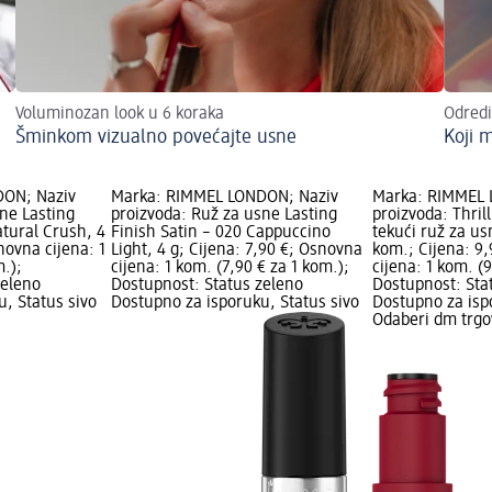
Voluminozan look u 6 koraka
Odredi
Šminkom vizualno povećajte usne
Koji m
DON; Naziv
Marka: RIMMEL LONDON; Naziv
Marka: RIMMEL 
ne Lasting
proizvoda: Ruž za usne Lasting
proizvoda: Thril
atural Crush, 4
Finish Satin – 020 Cappuccino
tekući ruž za us
novna cijena: 1
Light, 4 g; Cijena: 7,90 €; Osnovna
kom.; Cijena: 9
m.);
cijena: 1 kom. (7,90 € za 1 kom.);
cijena: 1 kom. (
zeleno
Dostupnost: Status zeleno
Dostupnost: Sta
, Status sivo
Dostupno za isporuku, Status sivo
Dostupno za isp
Odaberi dm trgo