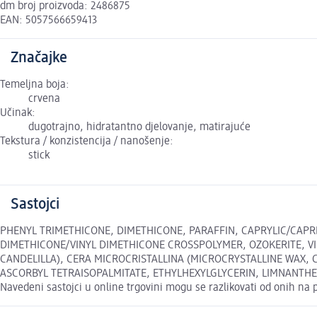
dm broj proizvoda: 2486875
EAN: 5057566659413
Značajke
Temeljna boja:
crvena
Učinak:
dugotrajno, hidratantno djelovanje, matirajuće
Tekstura / konzistencija / nanošenje:
stick
Sastojci
PHENYL TRIMETHICONE, DIMETHICONE, PARAFFIN, CAPRYLIC/CAPR
DIMETHICONE/VINYL DIMETHICONE CROSSPOLYMER, OZOKERITE, VI
CANDELILLA), CERA MICROCRISTALLINA (MICROCRYSTALLINE WAX, 
ASCORBYL TETRAISOPALMITATE, ETHYLHEXYLGLYCERIN, LIMNANTHES 
Navedeni sastojci u online trgovini mogu se razlikovati od onih na 