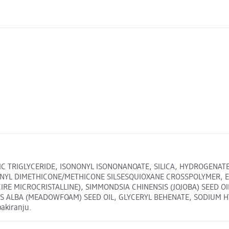
IC TRIGLYCERIDE, ISONONYL ISONONANOATE, SILICA, HYDROGENA
NYL DIMETHICONE/METHICONE SILSESQUIOXANE CROSSPOLYMER, EU
CIRE MICROCRISTALLINE), SIMMONDSIA CHINENSIS (JOJOBA) SEED 
ALBA (MEADOWFOAM) SEED OIL, GLYCERYL BEHENATE, SODIUM HYALU
pakiranju.