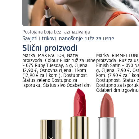
Postojana boja bez razmazivanja
Savjeti i trikovi: nanošenje ruža za usne
Slični proizvodi
Marka: MAX FACTOR; Naziv
Marka: RIMMEL LON
proizvoda: Colour Elixir ruž za usne
proizvoda: Ruž za us
– 075 Ruby Tuesday, 4 g; Cijena:
Finish Satin – 050 N
12,90 €; Osnovna cijena: 1 kom.
g; Cijena: 7,90 €; Os
(12,90 € za 1 kom.); Dostupnost:
kom. (7,90 € za 1 ko
Status zeleno Dostupno za
Dostupnost: Status 
isporuku, Status sivo Odaberi dm
Dostupno za isporuku
Odaberi dm trgovinu