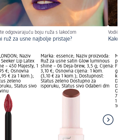
te odgovarajuću boju ruža s lakoćom
Vodič za odabir
i ruž za usne najbolje pristaje?
Kako nositi s
LONDON; Naziv
Marka: essence; Naziv proizvoda:
Marka: RIM
l Seeker Lip Latex
Ruž za usne satin Glow luminous
proizvoda: 
ne – 450 Majesty, 1
shine – 06 Deja-brew, 3,5 g; Cijena:
Finish Sati
,95 €; Osnovna
3,10 €; Osnovna cijena: 1 kom.
g; Cijena: 7
9,95 € za 1 kom.);
(3,10 € za 1 kom.); Dostupnost:
kom. (7,90 €
tus zeleno
Status zeleno Dostupno za
Dostupnost:
oruku, Status sivo
isporuku, Status sivo Odaberi dm
Dostupno za
vinu
Odaberi dm 
7,90 €
1 kom. (7,90
10.04.2026.: