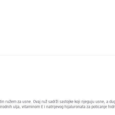
atin ružem za usne. Ovaj ruž sadrži sastojke koji njeguju usne, a 
nih ulja, vitaminom E i natrijevog hijaluronata za poticanje hidrat