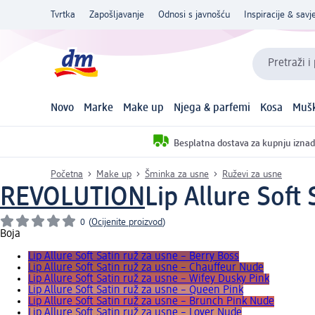
Tvrtka
Zapošljavanje
Odnosi s javnošću
Inspiracije & savje
Pretraži i
Novo
Marke
Make up
Njega & parfemi
Kosa
Mušk
Besplatna dostava za kupnju iznad
Početna
Make up
Šminka za usne
Ruževi za usne
REVOLUTION
Lip Allure Soft
0
(
Ocijenite proizvod
)
Boja
Lip Allure Soft Satin ruž za usne – Berry Boss
Lip Allure Soft Satin ruž za usne – Chauffeur Nude
Lip Allure Soft Satin ruž za usne – Wifey Dusky Pink
Lip Allure Soft Satin ruž za usne – Queen Pink
Lip Allure Soft Satin ruž za usne – Brunch Pink Nude
Lip Allure Soft Satin ruž za usne – Lover Nude