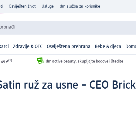
ti
Osviješten život
Usluge
dm služba za korisnike
 pronađi
arci
Zdravlje & OTC
Osviještena prehrana
Bebe & djeca
Doma
(1)
dm active beauty: skupljajte bodove i štedite
 49 €
 Satin ruž za usne – CEO Brick