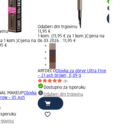
Dostupno
Odaberi 
Odaberi dm trgovinu
vinu
11,95 €
1 kom. (11,95 € za 1 kom.)
Cijena na
za 1 kom.)
Cijena na
06.03.2026.: 11,95 €
95 €
ARTDECO
Olovka za obrve Ultra Fine
– 21 ash brown, 0,09 g
(8)
Dostupno za isporuku
NAL MAKEUP
Olovka
Odaberi dm trgovinu
Brow – 05 Ash
)
isporuku
rgovinu