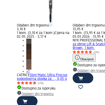
Odaberi dm trgovinu
Odaberi dm trgovinu
3,10 €
13,95 €
1 kom. (3,10 € za 1 kom.)
Cijena na
1 kom. (13,95 € za 1 
02.05.2025.: 3,17 €
03.03.2026.: 13,95 €
NYX PROFESSIONAL
za obrve Lift & Snat
Brown, 1 kom.
(291)
Obavijesti
Dostupno za ispo
Odaberi dm trgov
+1
CATRICE
Slim'Matic Ultra Precise
vodootporna olovka za..., 0,05 g
(170)
Dostupno za isporuku
Odaberi dm trgovinu