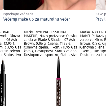
Isprobajte već sada
Kako p
Večernji make up za maturalnu večer
Pravi
SIONAL
Marka: NYX PROFESSIONAL
Marka: NYX PR
voda: Olovka
MAKEUP; Naziv proizvoda: Olovka
MAKEUP; Naziv p
ch! – 06 Ash
za obrve Blade & Shade – 07 Ash
za obrve Micro 
a: 13,95 €;
Brown, 0,06 g; Cijena: 11,95 €;
Brown, 0,5 g; Ci
m. (13,95 € za 1
Osnovna cijena: 1 kom. (11,95 € za 1
Osnovna cijena: 
Status zeleno
kom.); Dostupnost: Status zeleno
1 kom.); Dostup
, Status sivo
Dostupno za isporuku, Status sivo
Dostupno za isp