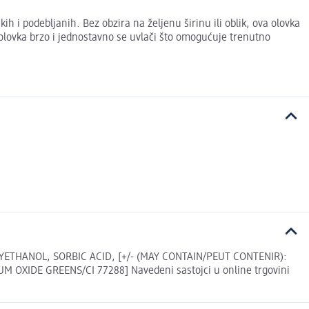
h i podebljanih. Bez obzira na željenu širinu ili oblik, ova olovka
olovka brzo i jednostavno se uvlači što omogućuje trenutno
ETHANOL, SORBIC ACID, [+/- (MAY CONTAIN/PEUT CONTENIR):
M OXIDE GREENS/CI 77288] Navedeni sastojci u online trgovini