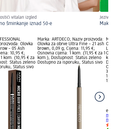
ostići vitalan izgled
Jeziva zabava
lno šminkanje iznad 50-e
Make up look
OFESSIONAL
Marka: ARTDECO; Naziv proizvoda:
Marka: esse
roizvoda: Olovka
Olovka za obrve Ultra Fine – 21 ash
Olovka za o
Brow – 05 Ash
brown, 0,09 g; Cijena: 11,95 €;
Light Brown,
jena: 10,95 €;
Osnovna cijena: 1 kom. (11,95 € za 1
Osnovna cije
1 kom. (10,95 € za
kom.); Dostupnost: Status zeleno
kom.); Dost
nost: Status zeleno
Dostupno za isporuku, Status sivo
Dostupno za
oruku, Status sivo
Odaberi dm 
3,10 €
1 kom. (3,10
17.02.2026.:
essence
Olo
microbladin
ml