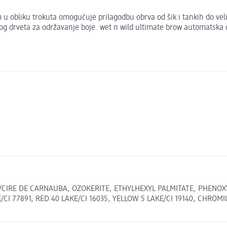
 obliku trokuta omogućuje prilagodbu obrva od šik i tankih do veliki
og drveta za održavanje boje. wet n wild ultimate brow automatska 
/CIRE DE CARNAUBA, OZOKERITE, ETHYLHEXYL PALMITATE, PHENOXY
/CI 77891, RED 40 LAKE/CI 16035, YELLOW 5 LAKE/CI 19140, CHROMIU