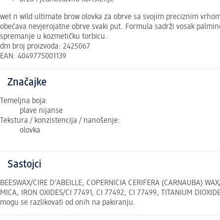
wet n wild ultimate brow olovka za obrve sa svojim preciznim vrhom u
obećava nevjerojatne obrve svaki put. Formula sadrži vosak palmin
spremanje u kozmetičku torbicu.
dm broj proizvoda: 2425067
EAN: 4049775001139
Značajke
Temeljna boja:
plave nijanse
Tekstura / konzistencija / nanošenje:
olovka
Sastojci
BEESWAX/CIRE D'ABEILLE, COPERNICIA CERIFERA (CARNAUBA) WAX
MICA, IRON OXIDES/CI 77491, CI 77492, CI 77499, TITANIUM DIOXIDE
mogu se razlikovati od onih na pakiranju.