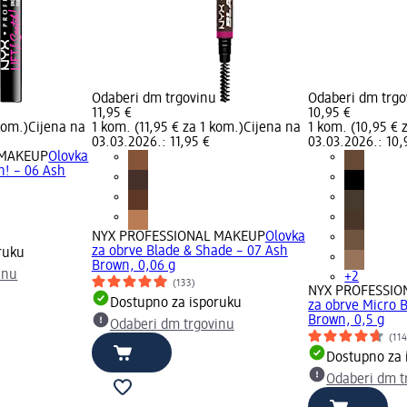
Odaberi dm trgovinu
Odaberi dm trgo
11,95 €
10,95 €
kom.)
Cijena na
1 kom. (11,95 € za 1 kom.)
Cijena na
1 kom. (10,95 € 
03.03.2026.: 11,95 €
03.03.2026.: 10,
 MAKEUP
Olovka
ch! – 06 Ash
NYX PROFESSIONAL MAKEUP
Olovka
za obrve Blade & Shade – 07 Ash
ruku
Brown, 0,06 g
inu
+2
(133)
NYX PROFESSIO
Dostupno za isporuku
za obrve Micro 
Brown, 0,5 g
Odaberi dm trgovinu
(114
Dostupno za 
Odaberi dm t