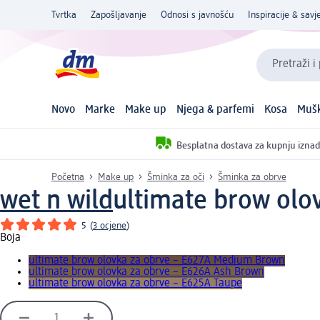
Tvrtka
Zapošljavanje
Odnosi s javnošću
Inspiracije & savje
Pretraži i
Novo
Marke
Make up
Njega & parfemi
Kosa
Mušk
Besplatna dostava za kupnju iznad
Početna
Make up
Šminka za oči
Šminka za obrve
wet n wild
ultimate brow olo
5
(
3 ocjene
)
Boja
ultimate brow olovka za obrve – E627A Medium Brown
ultimate brow olovka za obrve – E626A Ash Brown
ultimate brow olovka za obrve – E625A Taupe