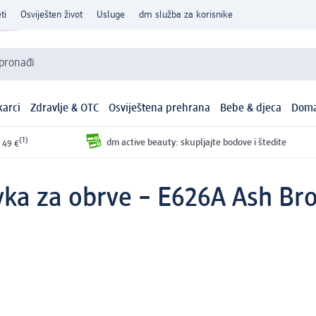
ti
Osviješten život
Usluge
dm služba za korisnike
 pronađi
arci
Zdravlje & OTC
Osviještena prehrana
Bebe & djeca
Doma
(1)
dm active beauty: skupljajte bodove i štedite
 49 €
vka za obrve – E626A Ash Bro