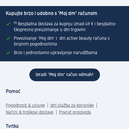
Kupujte brzo i udobno s 'Moj dm' računom
⁽¹⁾ Besplatna dostava za kupnju iznad 49 € i besplatno
Ekspresno preuzimanje u dm trgovini
Povezivanje 'Moj dm' i dm active beauty računa s
brojnim pogodnostima
Brzo i jednostavno upravljanje narudžbama
Izradi 'Moj dm' račun odmah!
Pomoć
Pogodnosti & usluge
dm služba za korisnike
Načini & troškovi dostave
Povrat proizvoda
Tvrtka