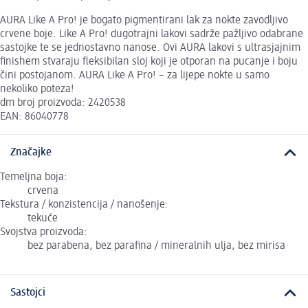
AURA Like A Pro! je bogato pigmentirani lak za nokte zavodljivo
crvene boje. Like A Pro! dugotrajni lakovi sadrže pažljivo odabrane
sastojke te se jednostavno nanose. Ovi AURA lakovi s ultrasjajnim
finishem stvaraju fleksibilan sloj koji je otporan na pucanje i boju
čini postojanom. AURA Like A Pro! – za lijepe nokte u samo
nekoliko poteza!
dm broj proizvoda: 2420538
EAN: 86040778
Značajke
Temeljna boja:
crvena
Tekstura / konzistencija / nanošenje:
tekuće
Svojstva proizvoda:
bez parabena, bez parafina / mineralnih ulja, bez mirisa
Sastojci