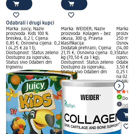
Odabrali i drugi kupci
Marka: Juicy; Naziv
Marka: WEIDER; Naziv
Marka: O
proizvoda: Kids 100 %
proizvoda: Kolagen – bez
proizvod
breskva, 0,2 l; Cijena:
okusa, 300 g; Pravna
250 ml; C
0,85 €; Osnovna cijena: 0,2
klasifikacija:
Osnovna 
l (4,25 € za 1 l);
Dodatak prehrani; Cijena:
(14,00 € 
Dostupnost: Status zeleno
21,15 €; Osnovna cijena: 0,3
Status z
Dostupno za isporuku,
kg (70,50 € za 1 kg);
isporuku
Status sivo Odaberi dm
Dostupnost: Status zeleno
Odaberi 
trgovinu
Dostupno za isporuku,
3,50 €
Status sivo Odaberi dm
0,25 l (14
trgovinu
na 02.05
OLIVAL
Ne
ml
Dostu
Odabe