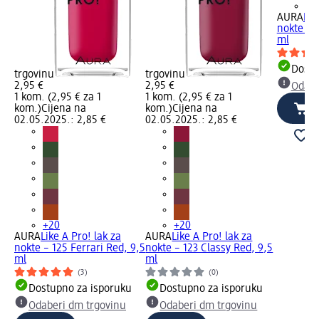
+2
AURA
Lik
nokte – 
ml
Dostu
trgovinu
trgovinu
2,95 €
2,95 €
Odabe
1 kom. (2,95 € za 1
1 kom. (2,95 € za 1
kom.)
Cijena na
kom.)
Cijena na
02.05.2025.: 2,85 €
02.05.2025.: 2,85 €
+20
+20
AURA
Like A Pro! lak za
AURA
Like A Pro! lak za
nokte – 125 Ferrari Red, 9,5
nokte – 123 Classy Red, 9,5
ml
ml
(3)
(0)
Dostupno za isporuku
Dostupno za isporuku
Odaberi dm trgovinu
Odaberi dm trgovinu