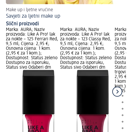
Make up i ljetne vrućine
Up
Savjeti za ljetni make up
Lj
Slični proizvodi
Marka: AURA; Naziv
Marka: AURA; Naziv
Marka: A
proizvoda: Like A Pro! lak
proizvoda: Like A Pro! lak
proizvoda
za nokte – 125 Ferrari Red,
za nokte – 123 Classy Red,
za nokte
9,5 ml; Cijena: 2,95 €;
9,5 ml; Cijena: 2,95 €;
9,5 ml; C
Osnovna cijena: 1 kom.
Osnovna cijena: 1 kom.
Osnovna 
(2,95 € za 1 kom.);
(2,95 € za 1 kom.);
(2,95 € z
Dostupnost: Status zeleno
Dostupnost: Status zeleno
Dostupno
Dostupno za isporuku,
Dostupno za isporuku,
Dostupno
Status sivo Odaberi dm
Status sivo Odaberi dm
Status s
trgovinu
2,95 €
1 kom. (2
kom.)
Cij
02.05.20