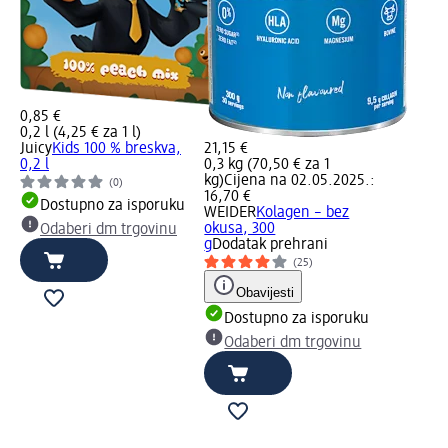
0,85 €
0,2 l (4,25 € za 1 l)
Juicy
Kids 100 % breskva,
21,15 €
0,2 l
0,3 kg (70,50 € za 1
kg)
Cijena na 02.05.2025.:
(0)
16,70 €
Dostupno za isporuku
WEIDER
Kolagen – bez
okusa, 300
Odaberi dm trgovinu
g
Dodatak prehrani
(25)
Obavijesti
Dostupno za isporuku
Odaberi dm trgovinu