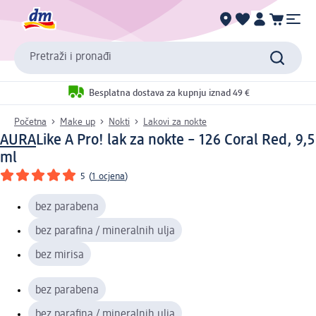
Pretraži i pronađi
Besplatna dostava za kupnju iznad 49 €
Početna
Make up
Nokti
Lakovi za nokte
AURA
Like A Pro! lak za nokte – 126 Coral Red, 9,5
ml
5
(
1 ocjena
)
bez parabena
bez parafina / mineralnih ulja
bez mirisa
bez parabena
bez parafina / mineralnih ulja