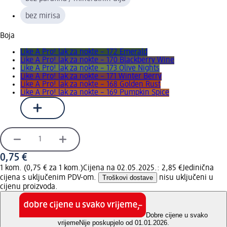
bez mirisa
Boja
Like A Pro! lak za nokte – 172 Emerald
Like A Pro! lak za nokte – 170 Blackberry Wine
Like A Pro! lak za nokte – 173 Olive Nights
Like A Pro! lak za nokte – 171 Winter Berry
Like A Pro! lak za nokte – 168 Golden Rust
Like A Pro! lak za nokte – 169 Pumpkin Spice
0,75 €
1 kom. (0,75 € za 1 kom.)
Cijena na 02.05.2025.: 2,85 €
Jedinična
cijena s uključenim PDV-om.
Troškovi dostave
nisu uključeni u
cijenu proizvoda.
Dobre cijene u svako
vrijeme
Nije poskupjelo od 01.01.2026.