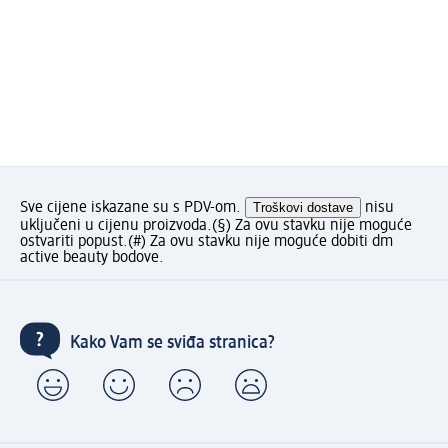
Sve cijene iskazane su s PDV-om.
Troškovi dostave
nisu
uključeni u cijenu proizvoda.
(§) Za ovu stavku nije moguće
ostvariti popust.
(#) Za ovu stavku nije moguće dobiti dm
active beauty bodove.
Kako Vam se sviđa stranica?