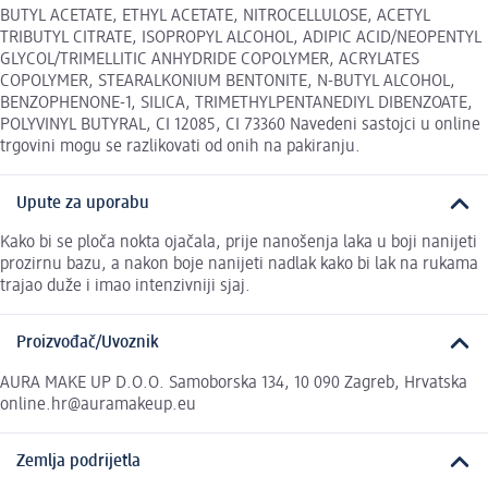
BUTYL ACETATE, ETHYL ACETATE, NITROCELLULOSE, ACETYL
TRIBUTYL CITRATE, ISOPROPYL ALCOHOL, ADIPIC ACID/NEOPENTYL
GLYCOL/TRIMELLITIC ANHYDRIDE COPOLYMER, ACRYLATES
COPOLYMER, STEARALKONIUM BENTONITE, N-BUTYL ALCOHOL,
BENZOPHENONE-1, SILICA, TRIMETHYLPENTANEDIYL DIBENZOATE,
POLYVINYL BUTYRAL, CI 12085, CI 73360 Navedeni sastojci u online
trgovini mogu se razlikovati od onih na pakiranju.
Upute za uporabu
Kako bi se ploča nokta ojačala, prije nanošenja laka u boji nanijeti
prozirnu bazu, a nakon boje nanijeti nadlak kako bi lak na rukama
trajao duže i imao intenzivniji sjaj.
Proizvođač/Uvoznik
AURA MAKE UP D.O.O. Samoborska 134, 10 090 Zagreb, Hrvatska
online.hr@auramakeup.eu
Zemlja podrijetla