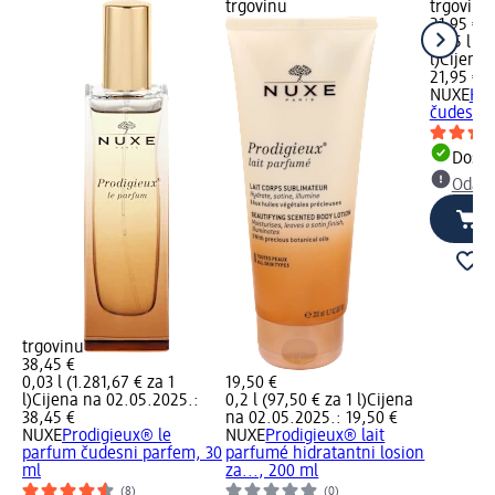
trgovinu
trgovinu
21,95 €
0,05 l (4
l)
Cijena 
21,95 €
NUXE
Hui
čudesno 
Dostu
Odabe
trgovinu
38,45 €
0,03 l (1.281,67 € za 1
19,50 €
l)
Cijena na 02.05.2025.:
0,2 l (97,50 € za 1 l)
Cijena
38,45 €
na 02.05.2025.: 19,50 €
NUXE
Prodigieux® le
NUXE
Prodigieux® lait
parfum čudesni parfem, 30
parfumé hidratantni losion
ml
za..., 200 ml
(8)
(0)