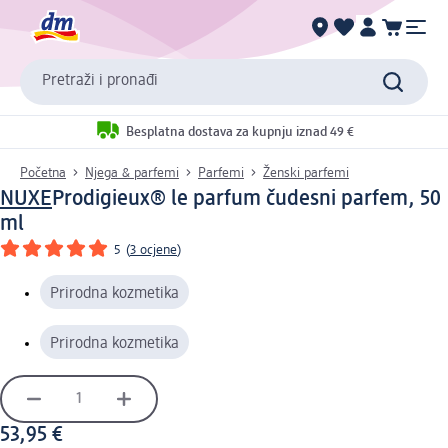
Pretraži i pronađi
Besplatna dostava za kupnju iznad 49 €
Početna
Njega & parfemi
Parfemi
Ženski parfemi
NUXE
Prodigieux® le parfum čudesni parfem, 50
ml
5
(
3 ocjene
)
Prirodna kozmetika
Prirodna kozmetika
53,95 €