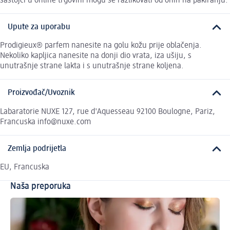
sastojci u online trgovini mogu se razlikovati od onih na pakiranju.
Upute za uporabu
Prodigieux® parfem nanesite na golu kožu prije oblačenja.
Nekoliko kapljica nanesite na donji dio vrata, iza ušiju, s
unutrašnje strane lakta i s unutrašnje strane koljena.
Proizvođač/Uvoznik
Labaratorie NUXE 127, rue d'Aquesseau 92100 Boulogne, Pariz,
Francuska info@nuxe.com
Zemlja podrijetla
EU, Francuska
Naša preporuka