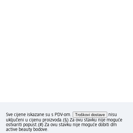
Sve cijene iskazane su s PDV-om.
Troškovi dostave
nisu
uključeni u cijenu proizvoda.
(§) Za ovu stavku nije moguće
ostvariti popust.
(#) Za ovu stavku nije moguće dobiti dm
active beauty bodove.