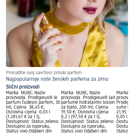
Pronađite svoj savršeni zimski parfem
Im
Najpopularnije note ženskih parfema za zimu
Ka
Slični proizvodi
Marka: NUXE; Naziv
Marka: NUXE; Naziv
Marka: N
proizvoda: Prodigieux® le
proizvoda: Prodigieux® lait
proizvod
parfum čudesni parfem, 30
parfumé hidratantni losion
Prodigi
ml; Cijena: 38,45 €;
za tijelo, 200 ml; Cijena:
suho ulje
Osnovna cijena: 0,03 l
19,50 €; Osnovna cijena:
21,95 €;
(1.281,67 € za 1 l);
0,2 l (97,50 € za 1 l);
0,05 l (4
Dostupnost: Status zeleno
Dostupnost: Status zeleno
Dostupno
Dostupno za isporuku,
Dostupno za isporuku,
Dostupno
Status sivo Odaberi dm
Status sivo Odaberi dm
Status s