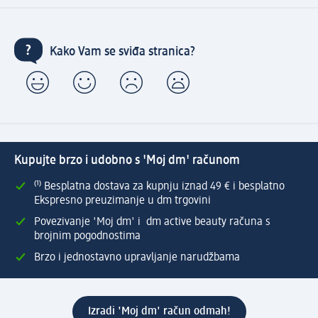
Kako Vam se sviđa stranica?
Kupujte brzo i udobno s 'Moj dm' računom
⁽¹⁾ Besplatna dostava za kupnju iznad 49 € i besplatno
Ekspresno preuzimanje u dm trgovini
Povezivanje 'Moj dm' i dm active beauty računa s
brojnim pogodnostima
Brzo i jednostavno upravljanje narudžbama
Izradi 'Moj dm' račun odmah!