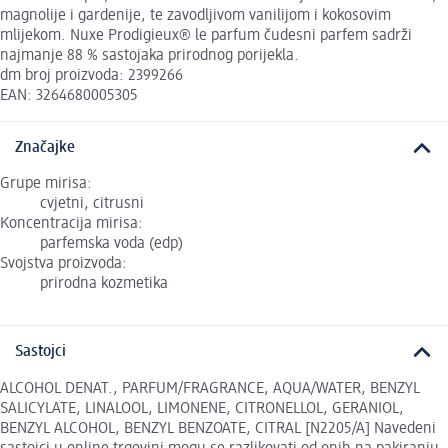
magnolije i gardenije, te zavodljivom vanilijom i kokosovim
mlijekom. Nuxe Prodigieux® le parfum čudesni parfem sadrži
najmanje 88 % sastojaka prirodnog porijekla.
dm broj proizvoda: 2399266
EAN: 3264680005305
Značajke
Grupe mirisa:
cvjetni, citrusni
Koncentracija mirisa:
parfemska voda (edp)
Svojstva proizvoda:
prirodna kozmetika
Sastojci
ALCOHOL DENAT., PARFUM/FRAGRANCE, AQUA/WATER, BENZYL
SALICYLATE, LINALOOL, LIMONENE, CITRONELLOL, GERANIOL,
BENZYL ALCOHOL, BENZYL BENZOATE, CITRAL [N2205/A] Navedeni