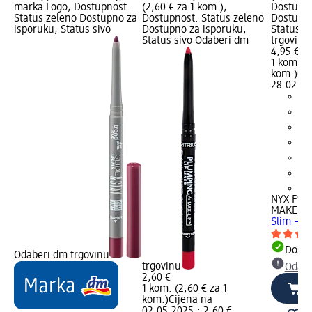
marka Logo; Dostupnost:
(2,60 € za 1 kom.);
Dostupno
Status zeleno Dostupno za
Dostupnost: Status zeleno
Dostupno
isporuku, Status sivo
Dostupno za isporuku,
Status s
Status sivo Odaberi dm
trgovinu
4,95 €
1 kom. (4
kom.)
Cij
28.02.20
+6
NYX PRO
MAKEUP
Slim – 82
Dostu
Odaberi dm trgovinu
trgovinu
Odabe
2,60 €
1 kom. (2,60 € za 1
kom.)
Cijena na
02.05.2025.: 2,60 €