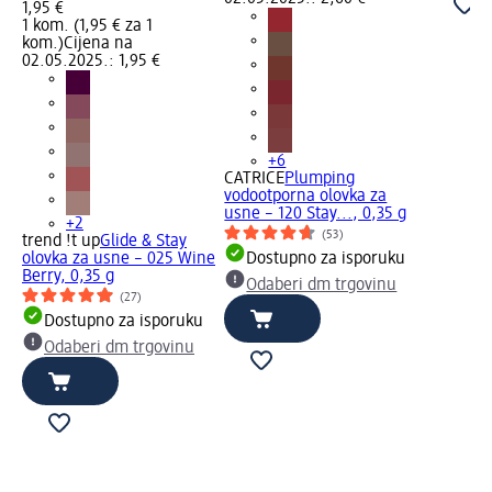
1,95 €
1 kom. (1,95 € za 1
kom.)
Cijena na
02.05.2025.: 1,95 €
+6
CATRICE
Plumping
vodootporna olovka za
usne – 120 Stay..., 0,35 g
+2
(53)
trend !t up
Glide & Stay
olovka za usne – 025 Wine
Dostupno za isporuku
Berry, 0,35 g
Odaberi dm trgovinu
(27)
Dostupno za isporuku
Odaberi dm trgovinu