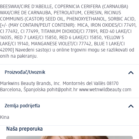
BEESWAX/CIRE D'ABEILLE, COPERNICIA CERIFERA (CARNAUBA)
WAX/CIRE DE CARNAUBA, PETROLATUM, CERESIN, RICINUS
COMMUNIS (CASTOR) SEED OIL, PHENOXYETHANOL, SORBIC ACID,
[+/- (MAY CONTAIN/PEUT CONTENIR): MICA, IRON OXIDES/CI 77491,
CI 77492, CI 77499, TITANIUM DIOXIDE/CI 77891, RED 40 LAKE/CI
16035, RED 7 LAKE/CI 15850, RED 6 LAKE/CI 15850, YELLOW 5
LAKE/CI 19140, MANGANESE VIOLET/CI 77742, BLUE 1 LAKE/CI
42090] Navedeni sastojci u online trgovini mogu se razlikovati od
onih na pakiranju.
Proizvođač/Uvoznik
Markwins Beauty Brands, Inc. Montornès del Vallès 08170
Barcelona, Španjolska pohit@pohit.hr www.wetnwildbeauty.com
Zemlja podrijetla
Kina
Naša preporuka