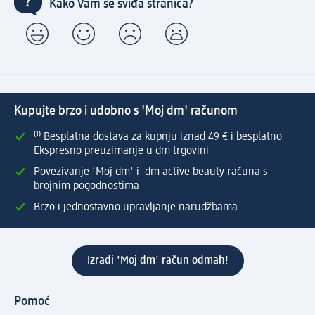
Kako Vam se sviđa stranica?
Kupujte brzo i udobno s 'Moj dm' računom
⁽¹⁾ Besplatna dostava za kupnju iznad 49 € i besplatno
Ekspresno preuzimanje u dm trgovini
Povezivanje 'Moj dm' i dm active beauty računa s
brojnim pogodnostima
Brzo i jednostavno upravljanje narudžbama
Izradi 'Moj dm' račun odmah!
Pomoć