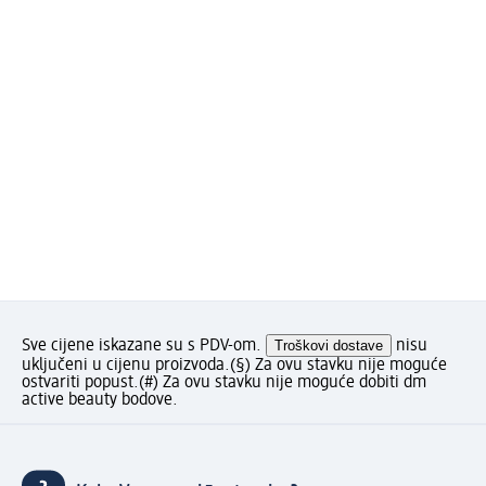
Sve cijene iskazane su s PDV-om.
Troškovi dostave
nisu
uključeni u cijenu proizvoda.
(§) Za ovu stavku nije moguće
ostvariti popust.
(#) Za ovu stavku nije moguće dobiti dm
active beauty bodove.