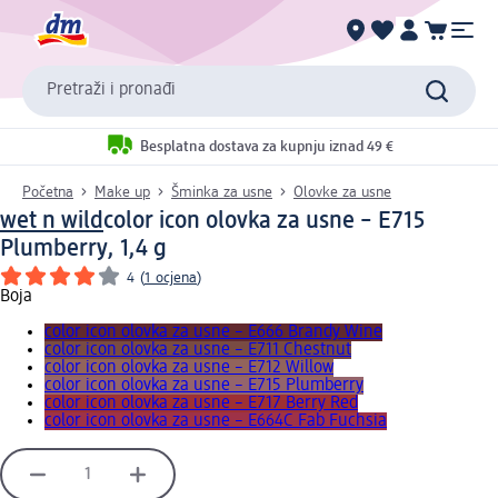
Pretraži i pronađi
Besplatna dostava za kupnju iznad 49 €
Početna
Make up
Šminka za usne
Olovke za usne
wet n wild
color icon olovka za usne – E715
Plumberry, 1,4 g
4
(
1 ocjena
)
Boja
color icon olovka za usne – E666 Brandy Wine
color icon olovka za usne – E711 Chestnut
color icon olovka za usne – E712 Willow
color icon olovka za usne – E715 Plumberry
color icon olovka za usne – E717 Berry Red
color icon olovka za usne – E664C Fab Fuchsia