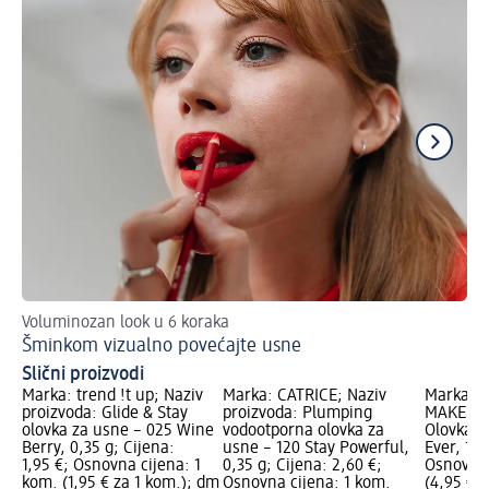
Voluminozan look u 6 koraka
Is
Šminkom vizualno povećajte usne
Ve
Slični proizvodi
Marka: trend !t up; Naziv
Marka: CATRICE; Naziv
Marka: 
proizvoda: Glide & Stay
proizvoda: Plumping
MAKEUP; 
olovka za usne – 025 Wine
vodootporna olovka za
Olovka z
Berry, 0,35 g; Cijena:
usne – 120 Stay Powerful,
Ever, 1,0
1,95 €; Osnovna cijena: 1
0,35 g; Cijena: 2,60 €;
Osnovna 
kom. (1,95 € za 1 kom.); dm
Osnovna cijena: 1 kom.
(4,95 € z