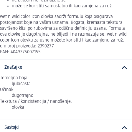
ne blijedi i ne razmazuje se
može se koristiti samostalno ili kao zamjena za ruž
wet n wild color icon olovka sadrži formulu koja osigurava
postojanost boje na vašim usnama. Bogata, kremasta tekstura
savršeno klizi po rubovima za odličnu definiciju usana. Formula
ove olovke je dugotrajna, ne blijedi i ne razmazuje se. wet n wild
color icon olovku za usne možete koristiti i kao zamjenu za ruž.
dm broj proizvoda: 2390277
EAN: 4049775007155
Značajke
Temeljna boja:
ljubičasta
Učinak:
dugotrajno
Tekstura / konzistencija / nanošenje:
olovka
Sastojci