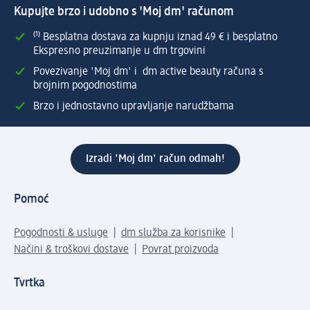
Kupujte brzo i udobno s 'Moj dm' računom
⁽¹⁾ Besplatna dostava za kupnju iznad 49 € i besplatno
Ekspresno preuzimanje u dm trgovini
Povezivanje 'Moj dm' i dm active beauty računa s
brojnim pogodnostima
Brzo i jednostavno upravljanje narudžbama
Izradi 'Moj dm' račun odmah!
Pomoć
Pogodnosti & usluge
dm služba za korisnike
Načini & troškovi dostave
Povrat proizvoda
Tvrtka