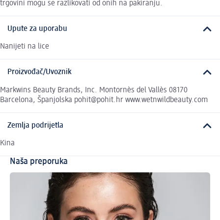
trgovini mogu se razlikovati od onih na pakiranju.
Upute za uporabu
Nanijeti na lice
Proizvođač/Uvoznik
Markwins Beauty Brands, Inc. Montornès del Vallès 08170
Barcelona, Španjolska pohit@pohit.hr www.wetnwildbeauty.com
Zemlja podrijetla
Kina
Naša preporuka