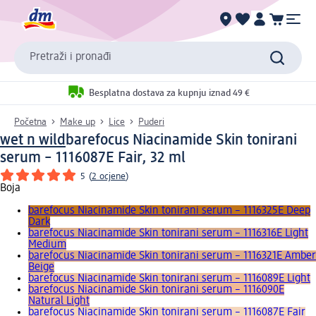
Pretraži i pronađi
Besplatna dostava za kupnju iznad 49 €
Početna
Make up
Lice
Puderi
wet n wild
barefocus Niacinamide Skin tonirani
serum – 1116087E Fair, 32 ml
5
(
2 ocjene
)
Boja
barefocus Niacinamide Skin tonirani serum – 1116325E Deep
Dark
barefocus Niacinamide Skin tonirani serum – 1116316E Light
Medium
barefocus Niacinamide Skin tonirani serum – 1116321E Amber
Beige
barefocus Niacinamide Skin tonirani serum – 1116089E Light
barefocus Niacinamide Skin tonirani serum – 1116090E
Natural Light
barefocus Niacinamide Skin tonirani serum – 1116087E Fair