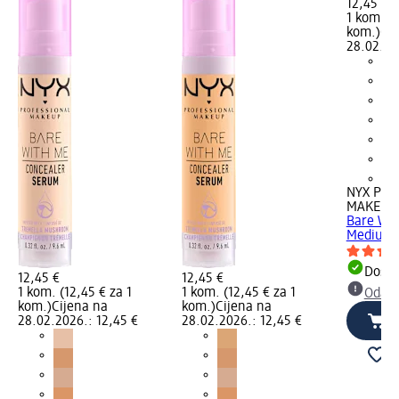
12,45 €
1 kom. (1
kom.)
Cij
28.02.20
+2
NYX PRO
MAKEUP
Bare Wit
Medium V
Dostu
12,45 €
12,45 €
1 kom. (12,45 € za 1
1 kom. (12,45 € za 1
Odabe
kom.)
Cijena na
kom.)
Cijena na
28.02.2026.: 12,45 €
28.02.2026.: 12,45 €