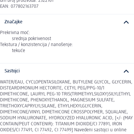
dm broj proizvoda: 2322161
EAN: 077802163707
Značajke
Prekrivna moć:
srednja pokrivenost
Tekstura / konzistencija / nanošenje:
tekuće
Sastojci
WATER/EAU, CYCLOPENTASILOXANE, BUTYLENE GLYCOL, GLYCERIN,
DISTEARDIMONIUM HECTORITE, CETYL PEG/PPG-10/1
DIMETHICONE, LAURYL PEG-10 TRIS(TRIMETHYLSILOXY)SILYLETHYL
DIMETHICONE, PHENOXYETHANOL, MAGNESIUM SULFATE,
TRIETHOXYCAPRYLYLSILANE, ETHYLHEXYLGLYCERIN,
DIMETHICONE/VINYL DIMETHICONE CROSSPOLYMER, SQUALANE,
SODIUM HYALURONATE, HYDROLYZED HYALURONIC ACID, [+/- (MAY
CONTAIN/PEUT CONTENIR): TITANIUM DIOXIDE/CI 77891, IRON
OXIDES/CI 77491, CI 77492, CI 77499] Navedeni sastojci u online