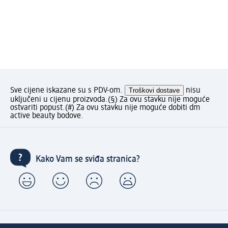
Sve cijene iskazane su s PDV-om.
Troškovi dostave
nisu
uključeni u cijenu proizvoda.
(§) Za ovu stavku nije moguće
ostvariti popust.
(#) Za ovu stavku nije moguće dobiti dm
active beauty bodove.
Kako Vam se sviđa stranica?