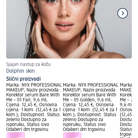
Sjajan nastup za kožu
Ka
Dolphin skin
Pr
Slični proizvodi
Marka: NYX PROFESSIONAL
Marka: NYX PROFESSIONAL
Marka: 
MAKEUP; Naziv proizvoda:
MAKEUP; Naziv proizvoda:
MAKEUP; 
Korektor serum Bare With
Korektor serum Bare With
Korektor
Me – 01 Fair, 9,6 ml;
Me – 05 Golden, 9,6 ml;
Me – 2.5
Cijena: 12,45 €; Osnovna
Cijena: 12,45 €; Osnovna
9,6 ml; C
cijena: 1 kom. (12,45 € za 1
cijena: 1 kom. (12,45 € za 1
Osnovna 
kom.); Dostupnost: Status
kom.); Dostupnost: Status
(12,45 € 
zeleno Dostupno za
zeleno Dostupno za
Dostupno
isporuku, Status sivo
isporuku, Status sivo
Dostupno
Odaberi dm trgovinu
Odaberi dm trgovinu
Status s
trgovinu