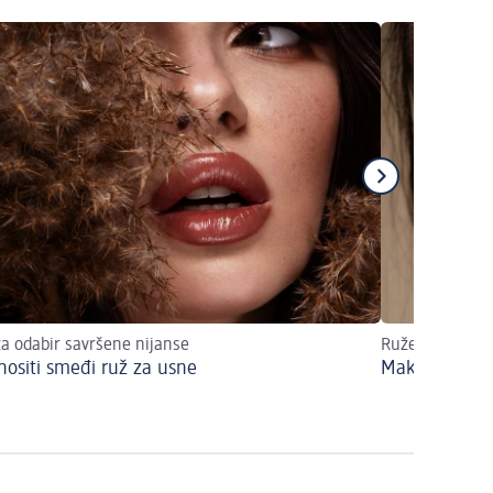
za odabir savršene nijanse
Ružem za usne 
nositi smeđi ruž za usne
Make up tren