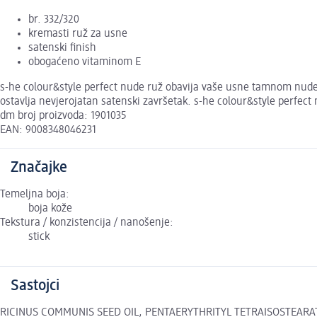
br. 332/320
kremasti ruž za usne
satenski finish
obogaćeno vitaminom E
s-he colour&style perfect nude ruž obavija vaše usne tamnom nude n
ostavlja nevjerojatan satenski završetak. s-he colour&style perfec
dm broj proizvoda: 1901035
EAN: 9008348046231
Značajke
Temeljna boja:
boja kože
Tekstura / konzistencija / nanošenje:
stick
Sastojci
RICINUS COMMUNIS SEED OIL, PENTAERYTHRITYL TETRAISOSTEARATE