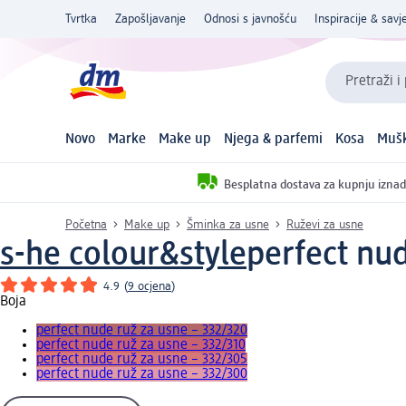
Tvrtka
Zapošljavanje
Odnosi s javnošću
Inspiracije & savje
Pretraži i
Novo
Marke
Make up
Njega & parfemi
Kosa
Mušk
Besplatna dostava za kupnju iznad
Početna
Make up
Šminka za usne
Ruževi za usne
s-he colour&style
perfect nud
4.9
(
9 ocjena
)
Boja
perfect nude ruž za usne – 332/320
perfect nude ruž za usne – 332/310
perfect nude ruž za usne – 332/305
perfect nude ruž za usne – 332/300