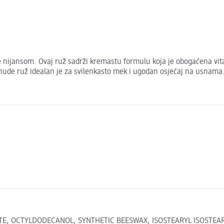
ijansom. Ovaj ruž sadrži kremastu formulu koja je obogaćena vitami
t nude ruž idealan je za svilenkasto mek i ugodan osjećaj na usnama
, OCTYLDODECANOL, SYNTHETIC BEESWAX, ISOSTEARYL ISOSTEARATE