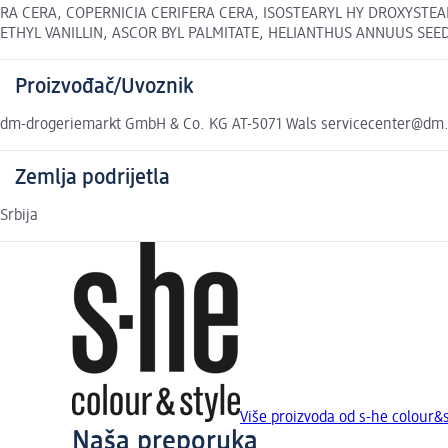
RA CERA, COPERNICIA CERIFERA CERA, ISOSTEARYL HY­ DROXYSTEARA
ETHYL VANILLIN, ASCOR­ BYL PALMITATE, HELIANTHUS ANNUUS SEED OIL
Proizvođač/Uvoznik
dm-drogeriemarkt GmbH & Co. KG AT-5071 Wals servicecenter@dm
Zemlja podrijetla
Srbija
Više proizvoda od s-he colour&s
Naša preporuka