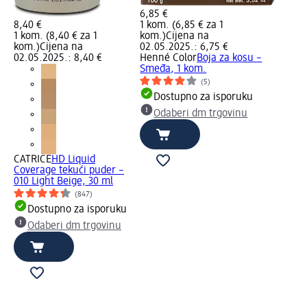
6,85 €
8,40 €
1 kom. (6,85 € za 1
1 kom. (8,40 € za 1
kom.)
Cijena na
kom.)
Cijena na
02.05.2025.: 6,75 €
02.05.2025.: 8,40 €
Henné Color
Boja za kosu –
Smeđa, 1 kom.
(5)
Dostupno za isporuku
Odaberi dm trgovinu
CATRICE
HD Liquid
Coverage tekući puder –
010 Light Beige, 30 ml
(847)
Dostupno za isporuku
Odaberi dm trgovinu