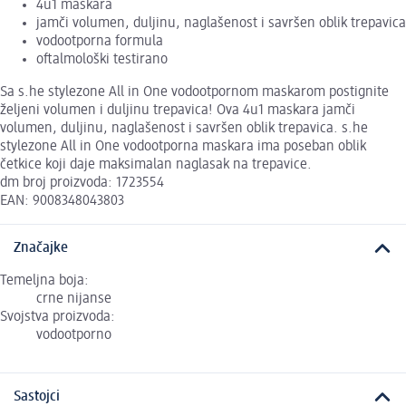
4u1 maskara
jamči volumen, duljinu, naglašenost i savršen oblik trepavica
vodootporna formula
oftalmološki testirano
Sa s.he stylezone All in One vodootpornom maskarom postignite
željeni volumen i duljinu trepavica! Ova 4u1 maskara jamči
volumen, duljinu, naglašenost i savršen oblik trepavica. s.he
stylezone All in One vodootporna maskara ima poseban oblik
četkice koji daje maksimalan naglasak na trepavice.
dm broj proizvoda: 1723554
EAN: 9008348043803
Značajke
Temeljna boja:
crne nijanse
Svojstva proizvoda:
vodootporno
Sastojci