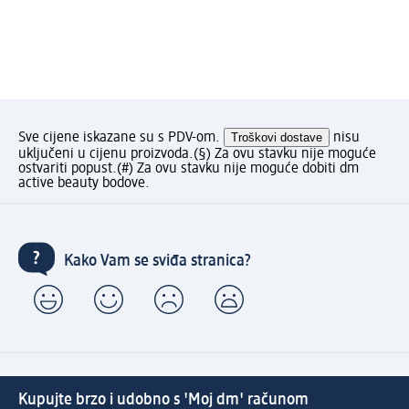
Sve cijene iskazane su s PDV-om.
Troškovi dostave
nisu
uključeni u cijenu proizvoda.
(§) Za ovu stavku nije moguće
ostvariti popust.
(#) Za ovu stavku nije moguće dobiti dm
active beauty bodove.
Kako Vam se sviđa stranica?
Kupujte brzo i udobno s 'Moj dm' računom