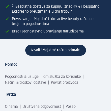
⁽¹⁾ Besplatna dostava za kupnju iznad 49 € i besplatno
Ekspresno preuzimanje u dm trgovini
Povezivanje 'Moj dm' i dm active beauty računa s
brojnim pogodnostima
Brzo i jednostavno upravljanje narudžbama
Izradi 'Moj dm' račun odmah!
Pomoć
Pogodnosti & usluge
dm služba za korisnike
Načini & troškovi dostave
Povrat proizvoda
Tvrtka
O nama
Društvena odgovornost
Posao