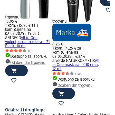
trgovinu
15,95 €
trgovinu
1 kom. (15,95 € za 1
kom.)
Cijena na
02.05.2025.: 15,95 €
ARTDECO
All in One
vodootporna maskara – 71
4,25 €
Black, 10 ml
1 kom. (4,25 € za 1
(11)
kom.)
Cijena na
Dostupno za isporuku
02.05.2025.: 4,37 €
alverde NATURKOSMETIK
All
Odaberi dm trgovinu
in One maskara – 010 crna,
12 ml
(100)
Dostupno za isporuku
Odaberi dm trgovinu
Odabrali i drugi kupci