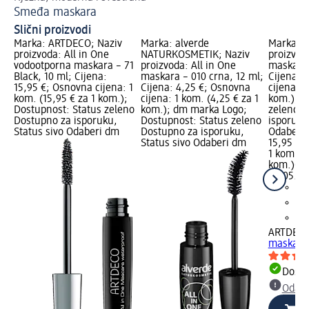
Smeđa maskara
Ma
Slični proizvodi
Marka: ARTDECO; Naziv
Marka: alverde
Marka: 
proizvoda: All in One
NATURKOSMETIK; Naziv
proizvoda
vodootporna maskara – 71
proizvoda: All in One
maskara 
Black, 10 ml; Cijena:
maskara – 010 crna, 12 ml;
Cijena: 
15,95 €; Osnovna cijena: 1
Cijena: 4,25 €; Osnovna
cijena: 1
kom. (15,95 € za 1 kom.);
cijena: 1 kom. (4,25 € za 1
kom.); D
Dostupnost: Status zeleno
kom.); dm marka Logo;
zeleno D
Dostupno za isporuku,
Dostupnost: Status zeleno
isporuku
Status sivo Odaberi dm
Dostupno za isporuku,
Odaberi 
Status sivo Odaberi dm
15,95 €
1 kom. (1
kom.)
Cij
02.05.20
ARTDEC
maskara 
Dostu
Odabe