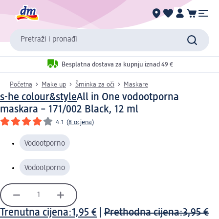
Pretraži i pronađi
Besplatna dostava za kupnju iznad 49 €
Početna
Make up
Šminka za oči
Maskare
s-he colour&style
All in One vodootporna
maskara – 171/002 Black, 12 ml
4.1
(
8 ocjena
)
Vodootporno
Vodootporno
Trenutna cijena:
1,95 €
|
Prethodna cijena:
3,95 €