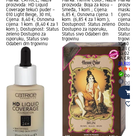
Marka: CATRICE; Naziv
Marka: Henné Color; Naziv
Marka: L
proizvoda: HD Liquid
proizvoda: Boja za kosu –
proizvod
Coverage tekući puder –
Smeđa, 1 kom.; Cijena:
maska za
010 Light Beige, 30 ml;
6,85 €; Osnovna cijena: 1
Cijena: 
Cijena: 8,40 €; Osnovna
kom. (6,85 € za 1 kom.);
cijena: 0,
cijena: 1 kom. (8,40 € za 1
Dostupnost: Status zeleno
Dostupno
kom.); Dostupnost: Status
Dostupno za isporuku,
Dostupno
zeleno Dostupno za
Status sivo Odaberi dm
Status s
isporuku, Status sivo
trgovinu
trgovinu
Odaberi dm trgovinu
10,60 €
0,2 l (53,
na 02.05
LA CROA
za kosu,
Dostu
Odabe