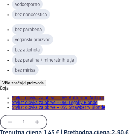
Vodootporno
bez nanočestica
bez parabena
veganski proizvod
bez alkohola
bez parafina / mineralnih ulja
bez mirisa
Više značajki proizvoda
Boja
Stylist olovka za obrve – 065 Authentic Auburn
Stylist olovka za obrve – 060 Legally Blonde
Stylist olovka za obrve – 055 Strawberry Blonde
Trenutna cijena:
1,45 €
|
Prethodna cijena:
2,90 €