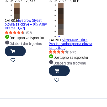
02.05.2025.: 2,90 €
02.05.2025.: 3,10 €
CATRICE
Eyebrow Stylist
olovka za obrve – 015 Ashy
Drama, 1,4 g
(129)
+1
Dostupno za isporuku
CATRICE
Slim'Matic Ultra
Odaberi dm trgovinu
Precise vodootporna olovka
za..., 0,1 g
(230)
Dostupno za isporuku
Odaberi dm trgovinu