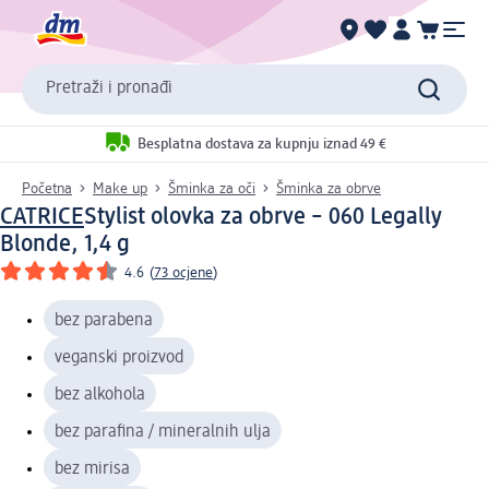
Pretraži i pronađi
Besplatna dostava za kupnju iznad 49 €
Početna
Make up
Šminka za oči
Šminka za obrve
CATRICE
Stylist olovka za obrve – 060 Legally
Blonde, 1,4 g
4.6
(
73 ocjene
)
bez parabena
veganski proizvod
bez alkohola
bez parafina / mineralnih ulja
bez mirisa