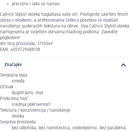
precizno i lako se nanosi
Catrice Stylist olovka naglašava vaše oči. Postignite savršen finish
obrva s olovkom, a profesionalna četkica posebno će olakšati
nanošenje puderastih tekstura na obrve. Ova Catrice Stylist olovka
namijenjena je svijetlim obrvama hladnog podtona. Zavedite
pogledom!
dm broj proizvoda: 1715049
EAN: 4059729488138
Značajke
Temeljna boja:
smeđa
Učinak:
dugotrajno, mat
Prekrivna moć:
srednja pokrivenost
Tekstura / konzistencija / nanošenje:
olovka
Svojstva proizvoda:
bez alkohola, bez nanočestica, vodootporno, bez parabena,