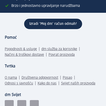
Brzo i jednostavno upravljanje narudžbama
Izradi 'Moj dm' račun odmah!
Pomoć
Pogodnosti & usluge
dm služba za korisnike
Načini & troškovi dostave
Povrat proizvoda
Tvrtka
O nama
Društvena odgovornost
Posao
Odnosi s javnošću
Kako do nas
Svijet naših proizvoda
dm Svijet