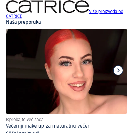
Više proizvoda od
CATRICE
Naša preporuka
Isprobajte već sada
Sa
Večernji make up za maturalnu večer
Ob