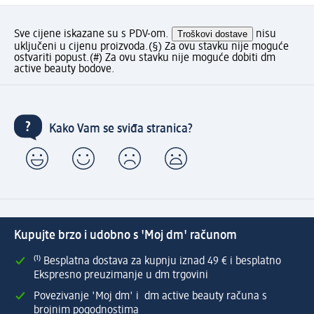
Sve cijene iskazane su s PDV-om.
Troškovi dostave
nisu
uključeni u cijenu proizvoda.
(§) Za ovu stavku nije moguće
ostvariti popust.
(#) Za ovu stavku nije moguće dobiti dm
active beauty bodove.
Kako Vam se sviđa stranica?
Kupujte brzo i udobno s 'Moj dm' računom
⁽¹⁾ Besplatna dostava za kupnju iznad 49 € i besplatno
Ekspresno preuzimanje u dm trgovini
Povezivanje 'Moj dm' i dm active beauty računa s
brojnim pogodnostima