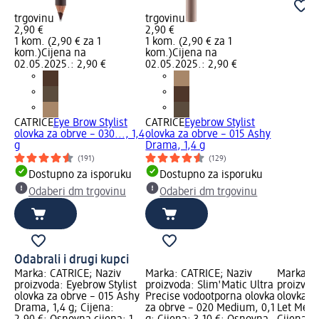
trgovinu
trgovinu
2,90 €
2,90 €
1 kom. (2,90 € za 1
1 kom. (2,90 € za 1
kom.)
Cijena na
kom.)
Cijena na
02.05.2025.: 2,90 €
02.05.2025.: 2,90 €
CATRICE
Eye Brow Stylist
CATRICE
Eyebrow Stylist
olovka za obrve – 030..., 1,4
olovka za obrve – 015 Ashy
g
Drama, 1,4 g
(191)
(129)
Dostupno za isporuku
Dostupno za isporuku
Odaberi dm trgovinu
Odaberi dm trgovinu
Odabrali i drugi kupci
Marka: CATRICE; Naziv
Marka: CATRICE; Naziv
Marka: C
proizvoda: Eyebrow Stylist
proizvoda: Slim'Matic Ultra
proizvoda
olovka za obrve – 015 Ashy
Precise vodootporna olovka
olovka z
Drama, 1,4 g; Cijena:
za obrve – 020 Medium, 0,1
Let Me B