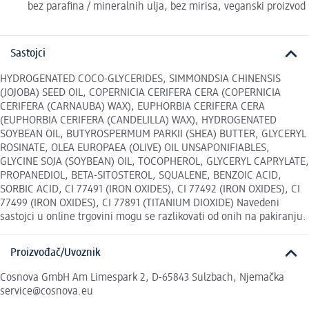
bez parafina / mineralnih ulja, bez mirisa, veganski proizvod
Sastojci
HYDROGENATED COCO-GLYCERIDES, SIMMONDSIA CHINENSIS
(JOJOBA) SEED OIL, COPERNICIA CERIFERA CERA (COPERNICIA
CERIFERA (CARNAUBA) WAX), EUPHORBIA CERIFERA CERA
(EUPHORBIA CERIFERA (CANDELILLA) WAX), HYDROGENATED
SOYBEAN OIL, BUTYROSPERMUM PARKII (SHEA) BUTTER, GLYCERYL
ROSINATE, OLEA EUROPAEA (OLIVE) OIL UNSAPONIFIABLES,
GLYCINE SOJA (SOYBEAN) OIL, TOCOPHEROL, GLYCERYL CAPRYLATE,
PROPANEDIOL, BETA-SITOSTEROL, SQUALENE, BENZOIC ACID,
SORBIC ACID, CI 77491 (IRON OXIDES), CI 77492 (IRON OXIDES), CI
77499 (IRON OXIDES), CI 77891 (TITANIUM DIOXIDE) Navedeni
sastojci u online trgovini mogu se razlikovati od onih na pakiranju.
Proizvođač/Uvoznik
Cosnova GmbH Am Limespark 2, D-65843 Sulzbach, Njemačka
service@cosnova.eu