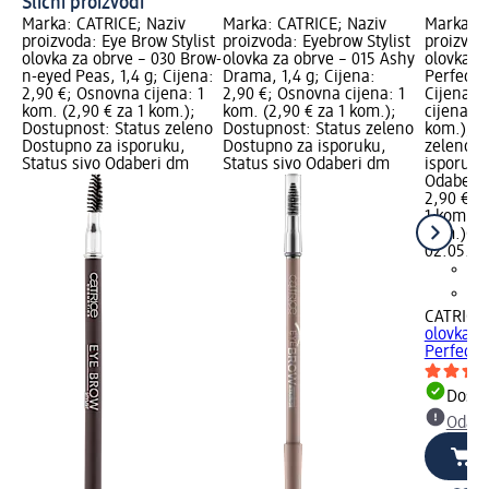
Slični proizvodi
Marka: CATRICE; Naziv
Marka: CATRICE; Naziv
Marka: C
proizvoda: Eye Brow Stylist
proizvoda: Eyebrow Stylist
proizvoda
olovka za obrve – 030 Brow-
olovka za obrve – 015 Ashy
olovka z
n-eyed Peas, 1,4 g; Cijena:
Drama, 1,4 g; Cijena:
Perfect B
2,90 €; Osnovna cijena: 1
2,90 €; Osnovna cijena: 1
Cijena: 
kom. (2,90 € za 1 kom.);
kom. (2,90 € za 1 kom.);
cijena: 1
Dostupnost: Status zeleno
Dostupnost: Status zeleno
kom.); D
Dostupno za isporuku,
Dostupno za isporuku,
zeleno D
Status sivo Odaberi dm
Status sivo Odaberi dm
isporuku
Odaberi 
2,90 €
1 kom. (2
kom.)
Cij
02.05.20
CATRICE
olovka z
Perfect..
Dostu
Odabe