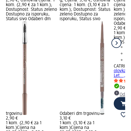
2,90 €; Osnovna cijena: 1
g; Cijena: 3,10 €; Osnovna
Cijena: 
kom. (2,90 € za 1 kom.);
cijena: 1 kom. (3,10 € za 1
cijena: 1
Dostupnost: Status zeleno
kom.); Dostupnost: Status
kom.); D
Dostupno za isporuku,
zeleno Dostupno za
zeleno D
Status sivo Odaberi dm
isporuku, Status sivo
isporuku
Odaberi 
2,90 €
1 kom. (2
kom.)
Cij
02.05.20
CATRICE
olovka z
Let..., 1,
Dostu
Odabe
trgovinu
Odaberi dm trgovinu
2,90 €
3,10 €
1 kom. (2,90 € za 1
1 kom. (3,10 € za 1
kom.)
Cijena na
kom.)
Cijena na