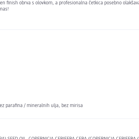
vršen finish obrva s olovkom, a profesionalna četkica posebno olakša
anas!
z parafina / mineralnih ulja, bez mirisa