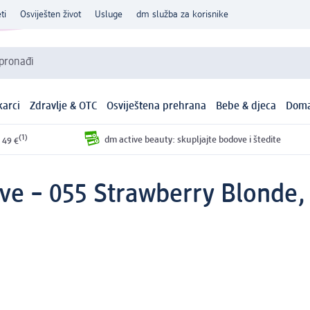
ti
Osviješten život
Usluge
dm služba za korisnike
 pronađi
arci
Zdravlje & OTC
Osviještena prehrana
Bebe & djeca
Doma
(1)
dm active beauty: skupljajte bodove i štedite
 49 €
rve – 055 Strawberry Blonde, 