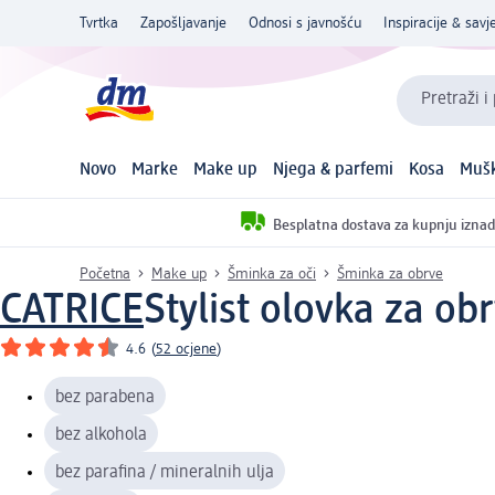
Tvrtka
Zapošljavanje
Odnosi s javnošću
Inspiracije & savje
Pretraži i
Novo
Marke
Make up
Njega & parfemi
Kosa
Mušk
Besplatna dostava za kupnju iznad
Početna
Make up
Šminka za oči
Šminka za obrve
CATRICE
Stylist olovka za ob
4.6
(
52 ocjene
)
bez parabena
bez alkohola
bez parafina / mineralnih ulja