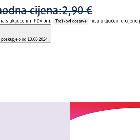
hodna cijena:
2,90 €
jena s uključenim PDV-om.
Troškovi dostave
nisu uključeni u cijenu 
e poskupjelo od 13.08.2024.