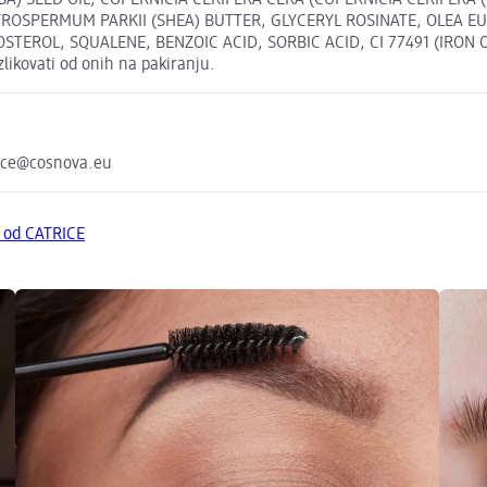
A) SEED OIL, COPERNICIA CERIFERA CERA (COPERNICIA CERIFERA
ROSPERMUM PARKII (SHEA) BUTTER, GLYCERYL ROSINATE, OLEA EUR
EROL, SQUALENE, BENZOIC ACID, SORBIC ACID, CI 77491 (IRON OXID
likovati od onih na pakiranju.
ice@cosnova.eu
a od CATRICE