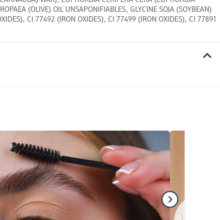
 (CARNAUBA) WAX), EUPHORBIA CERIFERA CERA (EUPHORBIA
OPAEA (OLIVE) OIL UNSAPONIFIABLES, GLYCINE SOJA (SOYBEAN)
ES), CI 77492 (IRON OXIDES), CI 77499 (IRON OXIDES), CI 77891