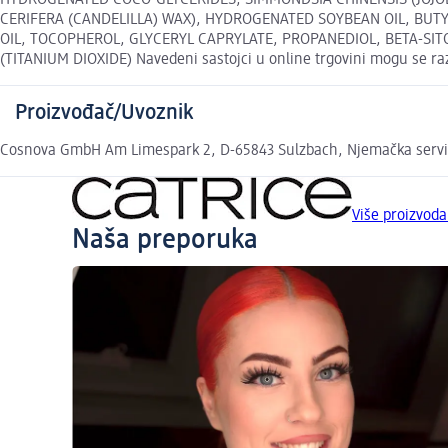
HYDROGENATED COCO-GLYCERIDES, SIMMONDSIA CHINENSIS (JOJOB
CERIFERA (CANDELILLA) WAX), HYDROGENATED SOYBEAN OIL, BUTY
OIL, TOCOPHEROL, GLYCERYL CAPRYLATE, PROPANEDIOL, BETA-SITOST
(TITANIUM DIOXIDE) Navedeni sastojci u online trgovini mogu se raz
Proizvođač/Uvoznik
Cosnova GmbH Am Limespark 2, D-65843 Sulzbach, Njemačka serv
Više proizvod
Naša preporuka