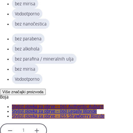
bez mirisa
Vodootporno
bez nanočestica
bez parabena
bez alkohola
bez parafina / mineralnih ulja
bez mirisa
Vodootporno
Više značajki proizvoda
Boja
Stylist olovka za obrve – 065 Authentic Auburn
Stylist olovka za obrve – 060 Legally Blonde
Stylist olovka za obrve – 055 Strawberry Blonde