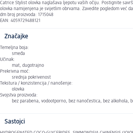
Catrice Stylist olovka naglašava ljepotu vaših očiju. Postignite sa
olovka namijenjena je svijetlim obrvama. Zavedite pogledom već d
dm broj proizvoda: 1715048
EAN: 4059729488121
Značajke
Temeljna boja:
smeđa
Učinak:
mat, dugotrajno
Prekrivna moć:
srednja pokrivenost
Tekstura / konzistencija / nanošenje:
olovka
Svojstva proizvoda:
bez parabena, vodootporno, bez nanočestica, bez alkohola, be
Sastojci